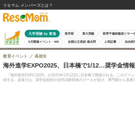
リセマム メンバーズ
大学受験 by 東進
医学部
東大受験
医専予備校徹底リサー
8月開催イベント・WS
全国公立高校 過去問
人気記事
自由研
教育イベント
高校生
海外進学EXPO2025、日本橋で1/12…奨学金情
「海外進学EXPO 2025」が2025年1月12日に日本橋で開催される。こ
供する。会場では、奨学金財団や語学試験団体のブースが並び、専門家から直接