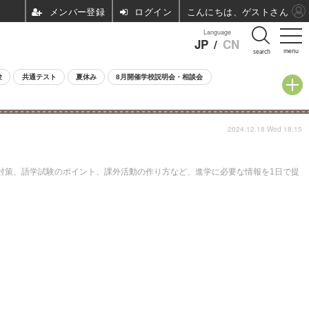
ログイン
こんにちは、ゲストさん
Language
JP
/
CN
menu
search
験
共通テスト
夏休み
8月開催学校説明会・相談会
2024.12.18 Wed 18:15
学金対策、語学試験のポイント、課外活動の作り方など、進学に必要な情報を1日で提