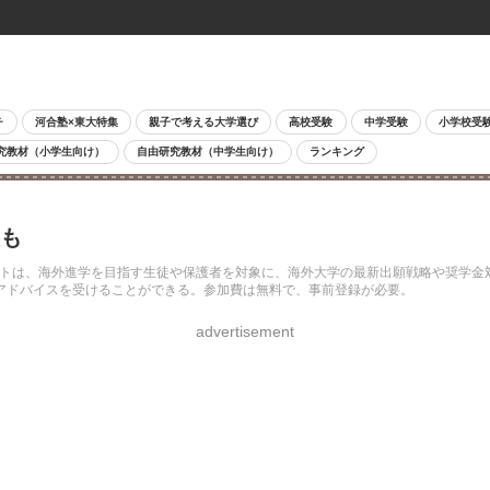
チ
河合塾×東大特集
親子で考える大学選び
高校受験
中学受験
小学校受
究教材（小学生向け）
自由研究教材（中学生向け）
ランキング
報も
のイベントは、海外進学を目指す生徒や保護者を対象に、海外大学の最新出願戦略や奨
アドバイスを受けることができる。参加費は無料で、事前登録が必要。
advertisement