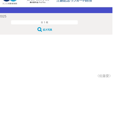
025
全 1 枚
拡大写真
《佐藤愛》