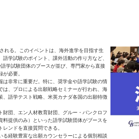
で開催される。このイベントは、海外進学を目指す生
、語学試験のポイント、課外活動の作り方など、
や語学試験団体のブースが並び、専門家から直接
録が必要。
報は非常に重要だ。特に、奨学金や語学試験の情
では、プロによる出願戦略セミナーが行われ、海
策、語学テスト戦略、米英カナダ各国の出願特徴
ト財団、エン人材教育財団、グルー・バンクロフ
S（資料提供のみ）といった語学試験団体がブースを
トレンドを直接質問できる。
いる経験豊富な出願カウンセラーによる個別相談