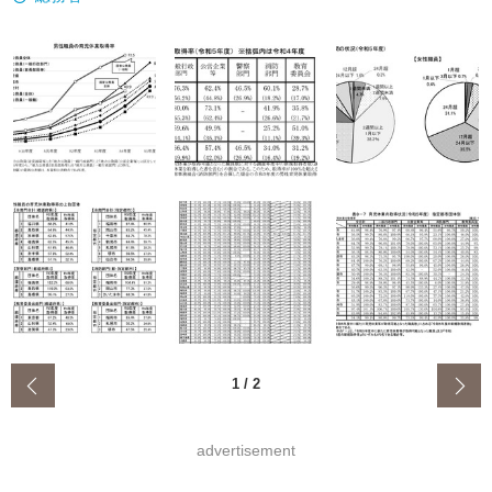
‹
1
/
2
advertisement