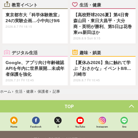
教育イベント
生活・健康
東京都市大「科学体験教室」
【高校野球2026夏】第4日青
24の実験企画…小中向け9/6
森山田・東日大昌平・大分
商・英明が勝利、第5日は花巻
2026.8.7 Fri 18:15
東vs新田ほか
2026.8.9 Sun 9:15
デジタル生活
趣味・娯楽
Google、アプリ向け年齢確認
【夏休み2026】魚に触れて学
APIを年内に世界展開…未成年
ぶ「おさかな」イベント8/8…
者保護を強化
川崎市
2026.7.31 Fri 13:45
2026.8.7 Fri 10:45
ホーム
›
生活・健康
›
保護者
›
記事
TOP
Home
Facebook
X
YouTube
Instagram
line