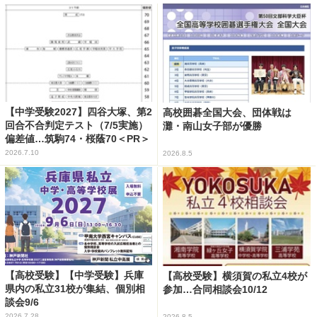
【中学受験2027】四谷大塚、第2
高校囲碁全国大会、団体戦は
回合不合判定テスト（7/5実施）
灘・南山女子部が優勝
偏差値…筑駒74・桜蔭70＜PR＞
2026.7.10
2026.8.5
【高校受験】【中学受験】兵庫
【高校受験】横須賀の私立4校が
県内の私立31校が集結、個別相
参加…合同相談会10/12
談会9/6
2026.7.28
2026.8.5