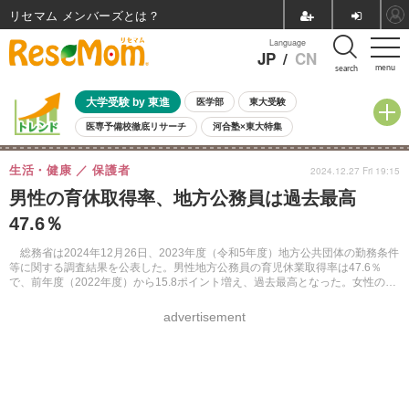
リセマム メンバーズ
Language
JP
/
CN
menu
search
大学受験 by 東進
医学部
東大受験
医専予備校徹底リサーチ
河合塾×東大特集
親子で考える大学選び
高校受験
中学受験
小学校受験
生活・健康
保護者
2024.12.27 Fri 19:15
共通テスト
夏休み
8月開催学校説明会・相談会
男性の育休取得率、地方公務員は過去最高
8月開催イベント・WS
全国公立高校 過去問
人気記事
47.6％
自由研究教材（小学生向け）
自由研究教材（中学生向け）
ランキング
総務省は2024年12月26日、2023年度（令和5年度）地方公共団体の勤務条件
等に関する調査結果を公表した。男性地方公務員の育児休業取得率は47.6％
で、前年度（2022年度）から15.8ポイント増え、過去最高となった。女性の育
児休業取得率は、前年度並みの100.4％だった。
advertisement