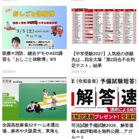
医療✕消防、縫合デモやAED講
【中学受験2027】人気校の併願
習も「おしごと体験博」9/5
先は…四谷大塚「第2回合不合判
定テスト」結果
2026.8.6
2026.7.16
全国高校麻雀32チーム本選出
司法試験予備試験2026、解答速
場…麻布や大阪星光、東海も
報＆総評動画を無料公開…アガ
ルート