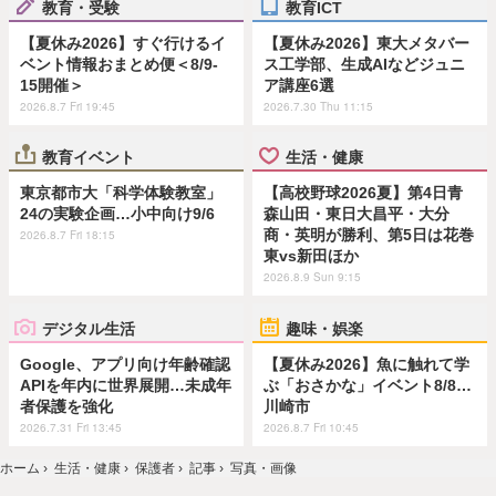
教育・受験
教育ICT
【夏休み2026】すぐ行けるイ
【夏休み2026】東大メタバー
ベント情報おまとめ便＜8/9-
ス工学部、生成AIなどジュニ
15開催＞
ア講座6選
2026.8.7 Fri 19:45
2026.7.30 Thu 11:15
教育イベント
生活・健康
東京都市大「科学体験教室」
【高校野球2026夏】第4日青
24の実験企画…小中向け9/6
森山田・東日大昌平・大分
商・英明が勝利、第5日は花巻
2026.8.7 Fri 18:15
東vs新田ほか
2026.8.9 Sun 9:15
デジタル生活
趣味・娯楽
Google、アプリ向け年齢確認
【夏休み2026】魚に触れて学
APIを年内に世界展開…未成年
ぶ「おさかな」イベント8/8…
者保護を強化
川崎市
2026.7.31 Fri 13:45
2026.8.7 Fri 10:45
ホーム
›
生活・健康
›
保護者
›
記事
›
写真・画像