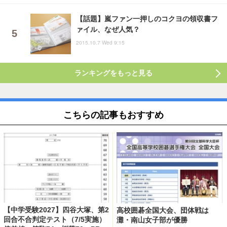
【話題】嵐ファン一押しのコクヨの領収書フ
ァイル、なぜ人気？
2015.10.7 Wed 9:15
ランキングをもっと見る
こちらの記事もおすすめ
【中学受験2027】四谷大塚、第2
高校囲碁全国大会、団体戦は
回合不合判定テスト（7/5実施）
灘・南山女子部が優勝