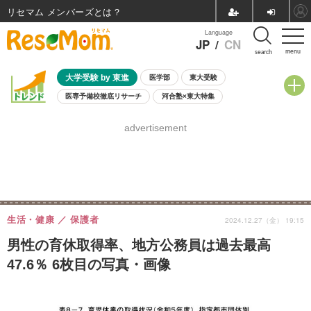
リセマム メンバーズ
Language
JP
/
CN
menu
search
大学受験 by 東進
医学部
東大受験
医専予備校徹底リサーチ
河合塾×東大特集
親子で考える大学選び
高校受験
中学受験
小学校受験
advertisement
共通テスト
夏休み
8月開催学校説明会・相談会
8月開催イベント・WS
全国公立高校 過去問
人気記事
自由研究教材（小学生向け）
自由研究教材（中学生向け）
ランキング
生活・健康
保護者
2024.12.27（金） 19:15
男性の育休取得率、地方公務員は過去最高
47.6％ 6枚目の写真・画像