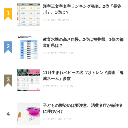
漢字三文字名字ランキング発表…2位「長谷
川」、1位は？
2015.10.9 Fri 12:45
教育水準の高さ自慢…2位は福井県、1位の都
道府県は？
2019.12.18 Wed 15:45
11月生まれベビーの名づけトレンド調査「鬼
滅ネーム」多数
2020.12.10 Thu 17:15
子どもの髪染めは要注意、消費者庁が保護者
に呼びかけ
2015.12.3 Thu 17:30