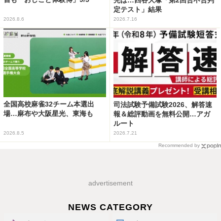
定テスト」結果
2026.8.6
2026.7.16
全国高校麻雀32チーム本選出
司法試験予備試験2026、解答速
場…麻布や大阪星光、東海も
報＆総評動画を無料公開…アガ
ルート
2026.8.5
2026.7.21
Recommended by
advertisement
NEWS CATEGORY