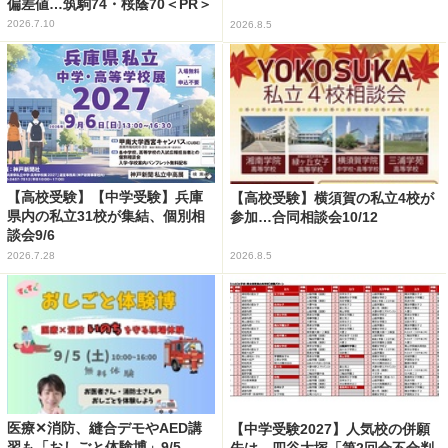
偏差値…筑駒74・桜蔭70＜PR＞
2026.7.10
2026.8.5
【高校受験】【中学受験】兵庫
【高校受験】横須賀の私立4校が
県内の私立31校が集結、個別相
参加…合同相談会10/12
談会9/6
2026.7.28
2026.8.5
医療✕消防、縫合デモやAED講
【中学受験2027】人気校の併願
習も「おしごと体験博」9/5
先は…四谷大塚「第2回合不合判