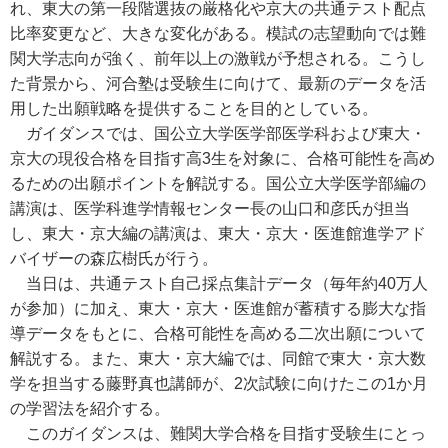
れ、東大の第一段階選抜の厳格化や京大の共通テスト配点
比率変更など、大きな変化がある。模試の志望動向では難
関大学志向が強く、前年以上の激戦が予想される。こうし
た背景から、河合塾は受験生に向けて、最新のデータを活
用した出願戦略を提供することを目的としている。
ガイダンスでは、国公立大学医学部医学科および東大・
京大の現役合格を目指す高3生を対象に、合格可能性を高め
るための出願ポイントを解説する。国公立大学医学部編の
講演は、医学科進学情報センター長の山口和彦氏が担当
し、東大・京大編の講演は、東大・京大・医進館進学アド
バイザーの森広樹氏が行う。
当日は、共通テスト自己採点集計データ（毎年約40万人
が参加）に加え、東大・京大・医進館が蓄積する膨大な指
導データをもとに、合格可能性を高める二次出願について
解説する。また、東大・京大編では、同館で東大・京大数
学を担当する藤野真也講師が、2次試験に向けたこの1か月
の学習法を紹介する。
このガイダンスは、難関大学合格を目指す受験生にとっ