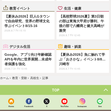
教育イベント
生活・健康
【夏休み2026】巨人Gタウン
【高校野球2026夏】第3日朝
で自由研究、世界の野球文化
の部は東海大甲府が勝利、午
学ぶイベント8/15-16
後の部で八幡商と健大高崎が
激突
2026.8.7 Fri 15:15
2026.8.7 Fri 12:45
デジタル生活
趣味・娯楽
Google、アプリ向け年齢確認
【夏休み2026】魚に触れて学
APIを年内に世界展開…未成年
ぶ「おさかな」イベント8/8…
者保護を強化
川崎市
2026.7.31 Fri 13:45
2026.8.7 Fri 10:45
ホーム
›
教育・受験
›
高校生
›
記事
TOP
Home
Facebook
X
YouTube
Instagram
line