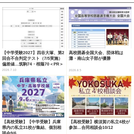
【中学受験2027】四谷大塚、第2
高校囲碁全国大会、団体戦は
回合不合判定テスト（7/5実施）
灘・南山女子部が優勝
偏差値…筑駒74・桜蔭70＜PR＞
2026.7.10
2026.8.5
【高校受験】【中学受験】兵庫
【高校受験】横須賀の私立4校が
県内の私立31校が集結、個別相
参加…合同相談会10/12
談会9/6