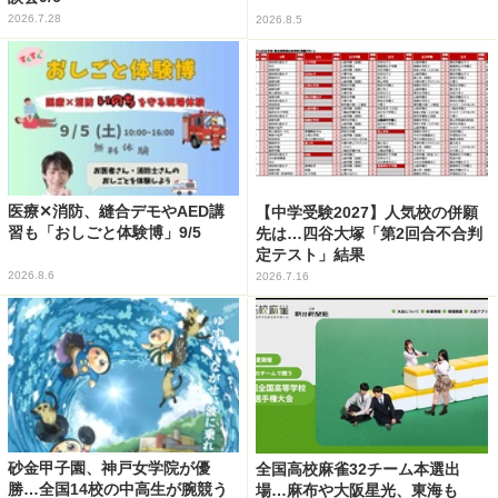
2026.7.28
2026.8.5
医療✕消防、縫合デモやAED講
【中学受験2027】人気校の併願
習も「おしごと体験博」9/5
先は…四谷大塚「第2回合不合判
定テスト」結果
2026.8.6
2026.7.16
砂金甲子園、神戸女学院が優
全国高校麻雀32チーム本選出
勝…全国14校の中高生が腕競う
場…麻布や大阪星光、東海も