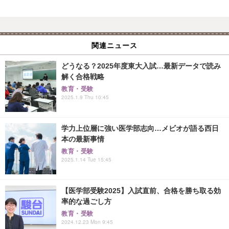
関連ニュース
どうなる？2025年度東大入試…最新データで読み
解く合格戦略
教育・受験
2025.1.9 Thu 10:45
学力上位層に強い医学部志向…メビオが語る西日
本の最新事情
教育・受験
2025.1.14 Tue 15:45
【医学部受験2025】入試直前、合格を勝ち取る効
率的な過ごし方
教育・受験
2024.12.23 Mon 9:45