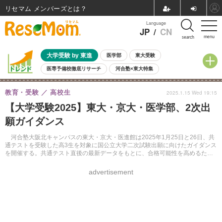
リセマム メンバーズ
Language
JP
/
CN
menu
search
大学受験 by 東進
医学部
東大受験
医専予備校徹底リサーチ
河合塾×東大特集
親子で考える大学選び
高校受験
中学受験
小学校受験
教育・受験
高校生
2025.1.15 Wed 19:15
共通テスト
夏休み
8月開催学校説明会・相談会
【大学受験2025】東大・京大・医学部、2次出
8月開催イベント・WS
全国公立高校 過去問
人気記事
願ガイダンス
自由研究教材（小学生向け）
自由研究教材（中学生向け）
ランキング
河合塾大阪北キャンパスの東大・京大・医進館は2025年1月25日と26日、共
通テストを受験した高3生を対象に国公立大学二次試験出願に向けたガイダンス
を開催する。共通テスト直後の最新データをもとに、合格可能性を高めるため
の出願ポイントを専門家が解説する。
advertisement