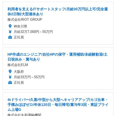
利用者を支えるITサポートスタッフ/月給30万円以上可/完全週
休2日制/大型連休あり
株式会社RIOT GROUP
神奈川県
月給32万7,000円～55万円
正社員
HP作成のエンジニア/自社HPの保守・運用補助/未経験歓迎/土
日祝休み・賞与あり
株式会社ELM
大阪府
月給33万円～55万円
正社員
4tドライバー/久喜/中型から大型へキャリアアップ/カゴ台車・
手積みほぼゼロ/年休120日・毎日帰宅/賞与年3回・東証プライ
ム上場G
株式会社丸和運輸機関