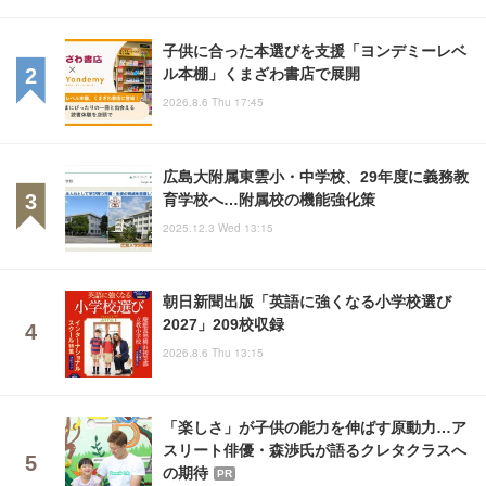
子供に合った本選びを支援「ヨンデミーレベ
ル本棚」くまざわ書店で展開
2026.8.6 Thu 17:45
広島大附属東雲小・中学校、29年度に義務教
育学校へ…附属校の機能強化策
2025.12.3 Wed 13:15
朝日新聞出版「英語に強くなる小学校選び
2027」209校収録
2026.8.6 Thu 13:15
「楽しさ」が子供の能力を伸ばす原動力…ア
スリート俳優・森渉氏が語るクレタクラスへ
の期待
PR