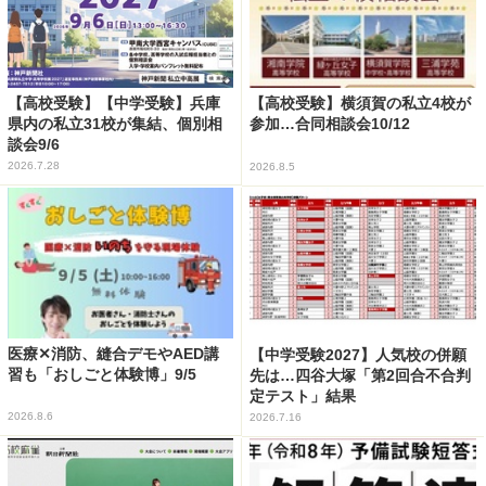
【高校受験】【中学受験】兵庫
【高校受験】横須賀の私立4校が
県内の私立31校が集結、個別相
参加…合同相談会10/12
談会9/6
2026.7.28
2026.8.5
医療✕消防、縫合デモやAED講
【中学受験2027】人気校の併願
習も「おしごと体験博」9/5
先は…四谷大塚「第2回合不合判
定テスト」結果
2026.8.6
2026.7.16