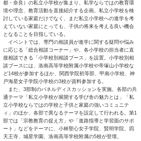
都・奈良）の私立小学校が集まり、私学ならではの教育環
境や理念、教育活動を直接紹介する企画。私立小学校を検
討している家庭だけでなく、まだ私立小学校への進学を考
えていない家庭にとっても、子供の将来を考える良い機会
となることを目指している。
イベントでは、専門の相談員が進学に関する疑問や悩み
に応じる「総合相談コーナー」や、各小学校の担当者に直
接相談できる「小学校別相談ブース」を設置。小学校別相
談ブースには、洛南高等学校附属小学校や帝塚山小学校な
ど14校が参加するほか、関西学院初等部、甲南小学校、神
戸海星女子学院小学校の3校が資料参加する。
また、3部制のパネルディスカッションを実施。各部の共
通テーマ「私立小学校が展開する学び舎の魅力とは」「私
立小学校ならではの学校と子供と家庭の強いコミュニテ
ィ」のほか、各部で異なるテーマを設定して行われる。第1
部では「宗教教育の捉え方」や「進路指導と学習面のサポ
ート」などをテーマに、小林聖心女子学院、賢明学院、四
天王寺、城星学園、洛南高等学校附属の5校が登壇。