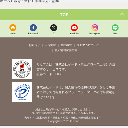
ホーム
›
教育・受験
›
未就学児
›
記事
TOP
Home
Facebook
X
YouTube
Instagram
line
お問合せ
広告掲載
会社概要
リセマムについて
個人情報保護方針
リセマムは、株式会社イード（東証グロース上場）の運
営するサービスです。
証券コード：6038
株式会社イードは、個人情報の適切な取扱いを行う事業
者に対して付与されるプライバシーマークの付与認定を
受けています。
紹介した商品/サービスを購入、契約した場合に、
売上の一部が弊社サイトに還元されることがあります。
当サイトに掲載の記事・見出し・写真・画像の無断転載を禁じます。
Copyright © 2026 IID, Inc.