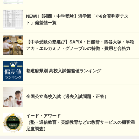
NEW!!【関西・中学受験】浜学園「小6合否判定テス
ト」偏差値一覧
【中学受験の塾選び】SAPIX・日能研・四谷大塚・早稲
アカ・エルカミノ・グノーブルの特徴・費用と合格力
都道府県別 高校入試偏差値ランキング
全国公立高校入試（過去入試問題・正答）
イード・アワード
（塾・通信教育・英語教育などの教育サービスの顧客満
足度調査）