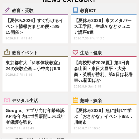
NEWS CATEGORY
教育・受験
教育ICT
【夏休み2026】すぐ行けるイ
【夏休み2026】東大メタバー
ベント情報おまとめ便＜8/9-
ス工学部、生成AIなどジュニ
15開催＞
ア講座6選
2026.8.7 Fri 19:45
2026.7.30 Thu 11:15
教育イベント
生活・健康
東京都市大「科学体験教室」
【高校野球2026夏】第4日青
24の実験企画…小中向け9/6
森山田・東日大昌平・大分
商・英明が勝利、第5日は花巻
2026.8.7 Fri 18:15
東vs新田ほか
2026.8.9 Sun 9:15
デジタル生活
趣味・娯楽
Google、アプリ向け年齢確認
【夏休み2026】魚に触れて学
APIを年内に世界展開…未成年
ぶ「おさかな」イベント8/8…
者保護を強化
川崎市
2026.7.31 Fri 13:45
2026.8.7 Fri 10:45