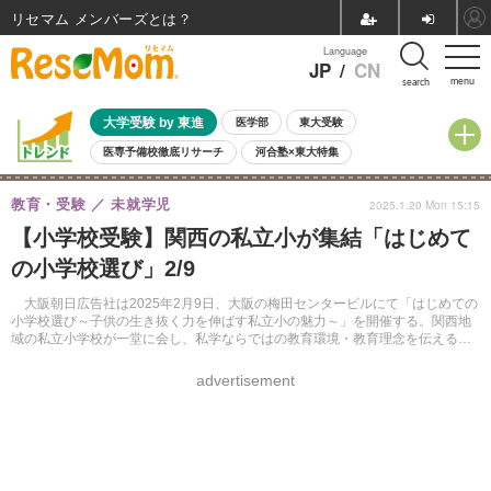
リセマム メンバーズ
Language
JP
/
CN
menu
search
大学受験 by 東進
医学部
東大受験
医専予備校徹底リサーチ
河合塾×東大特集
親子で考える大学選び
高校受験
中学受験
小学校受験
教育・受験
未就学児
2025.1.20 Mon 15:15
共通テスト
夏休み
8月開催学校説明会・相談会
【小学校受験】関西の私立小が集結「はじめて
8月開催イベント・WS
全国公立高校 過去問
人気記事
の小学校選び」2/9
自由研究教材（小学生向け）
自由研究教材（中学生向け）
ランキング
大阪朝日広告社は2025年2月9日、大阪の梅田センタービルにて「はじめての
小学校選び～子供の生き抜く力を伸ばす私立小の魅力～」を開催する。関西地
域の私立小学校が一堂に会し、私学ならではの教育環境・教育理念を伝える。
参加無料、Web申込フォームより事前予約が必要。
advertisement