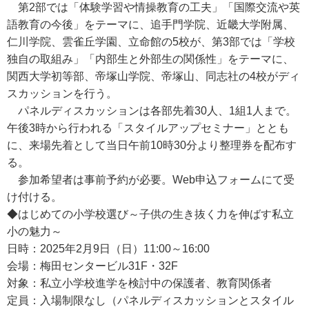
第2部では「体験学習や情操教育の工夫」「国際交流や英
語教育の今後」をテーマに、追手門学院、近畿大学附属、
仁川学院、雲雀丘学園、立命館の5校が、第3部では「学校
独自の取組み」「内部生と外部生の関係性」をテーマに、
関西大学初等部、帝塚山学院、帝塚山、同志社の4校がディ
スカッションを行う。
パネルディスカッションは各部先着30人、1組1人まで。
午後3時から行われる「スタイルアップセミナー」ととも
に、来場先着として当日午前10時30分より整理券を配布す
る。
参加希望者は事前予約が必要。Web申込フォームにて受
け付ける。
◆はじめての小学校選び～子供の生き抜く力を伸ばす私立
小の魅力～
日時：2025年2月9日（日）11:00～16:00
会場：梅田センタービル31F・32F
対象：私立小学校進学を検討中の保護者、教育関係者
定員：入場制限なし（パネルディスカッションとスタイル