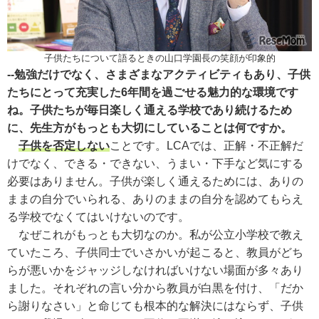
子供たちについて語るときの山口学園長の笑顔が印象的
--勉強だけでなく、さまざまなアクティビティもあり、子供
たちにとって充実した6年間を過ごせる魅力的な環境です
ね。子供たちが毎日楽しく通える学校であり続けるため
に、先生方がもっとも大切にしていることは何ですか。
子供を否定しない
ことです。LCAでは、正解・不正解だ
けでなく、できる・できない、うまい・下手など気にする
必要はありません。子供が楽しく通えるためには、ありの
ままの自分でいられる、ありのままの自分を認めてもらえ
る学校でなくてはいけないのです。
なぜこれがもっとも大切なのか。私が公立小学校で教え
ていたころ、子供同士でいさかいが起こると、教員がどち
らが悪いかをジャッジしなければいけない場面が多々あり
ました。それぞれの言い分から教員が白黒を付け、「だか
ら謝りなさい」と命じても根本的な解決にはならず、子供