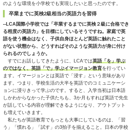
のような環境を小学校でも実現したいと思ったのです。
卒業までに英検2級相当の英語力を習得
--LCA国際小学校では「卒業するまでに英検２級に合格でき
る程度の英語力」を目標にしているそうですね。家庭で英
語を使う機会はなく、子供自身ほとんど英語に触れたこと
がない状態から、どうすればそのような英語力が身に付け
られるのでしょうか。
すでにお話ししてきたように、LCAでは
英語「を」学ぶ
のではなく、英語「で」学ぶイマージョン教育
を行ってい
ます。イマージョンとは英語で「浸す」という意味があり
ます。つまり、学校生活の大半を英語でのコミュニケーシ
ョンに浸りきって学ぶのです。すると、入学当初は日本語
しかわからなかった子供たちも、3か月もすれば英語で先生
が話している内容が理解できるようになり、アウトプット
も増えていきます。
私たちが英語教育でもっとも大事にしているのは、「習
う」「慣れる」「試す」の3拍子を揃えること。日本の学校