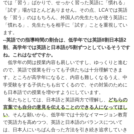
では「習う」ばかりで、せっかく習った英語に「慣れる」
「試す」場がほとんどありません。その点、LCAでは英語
を「習う」のはもちろん、外国人の先生たちが使う英語に
「慣れる」、先生たちを相手に「試す」ことを重視してい
ます。
--英語での指導時間の割合は、低学年では英語8割日本語2
割、高学年では英語と日本語が5割ずつとしているそうです
ね。これはなぜですか。
低学年の間は授業内容も易しいですし、ゆっくりと進む
ので、英語で授業を行っても子供たちは十分理解できま
す。ところが高学年になると、内容も難しくなるうえ、中
学受験をする子供たちも出てくるので、その対策のために
も日本語での授業を増やすようにしています。
私たちとしては、日本語と英語両方で理解し、
どちらの
言葉でも自分の意見を伝えることのできる人になってほし
い
。そんな願いから、低学年では十分なイマージョン教育
で英語力を高めつつ、英語と日本語のバランスについて
は、日本人にいちばん合った方法を引き続き追求していき