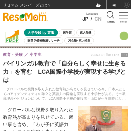
リセマム メンバーズ
Language
JP
/
CN
menu
search
大学受験 by 東進
医学部
東大受験
医専予備校徹底リサーチ
河合塾×東大特集
親子で考える大学選び
高校受験
中学受験
小学校受験
教育・受験
小学生
2025.1.21 Tue 14:45
PR
共通テスト
夏休み
8月開催学校説明会・相談会
バイリンガル教育で「自分らしく幸せに生きる
8月開催イベント・WS
全国公立高校 過去問
人気記事
力」を育む LCA国際小学校が実現する学びと
自由研究教材（小学生向け）
自由研究教材（中学生向け）
ランキング
は
グローバルな視野を取り入れた教育熱が高まりを見せている今、日本人とし
てのアイデンティティの確立と英語力の両輪を実現する小学校がある。その教
育理念やビジョンについて、LCA国際小学校の創設者・山口紀生学園長に話を
聞いた。
グローバルな視野を取り入れた
教育熱が高まりを見せている。習
い事も含め、「わが子に英語力