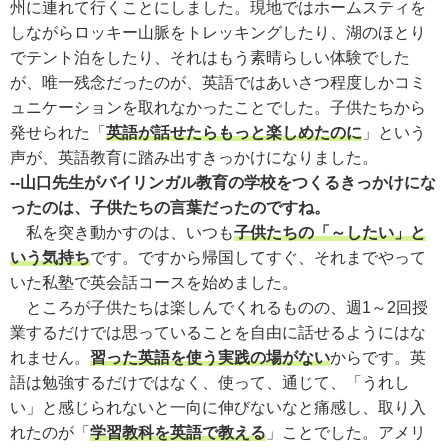
州に連れて行くことにしました。現地ではホームスティを
しながらロッキー山脈をトレッキングしたり、湖のほとり
でテント泊をしたり、それはもう素晴らしい体験でした
が、唯一残念だったのが、英語ではあいさつ程度しかコミ
ュニケーションを取れなかったことでした。子供たちから
発せられた「
英語が話せたらもっと楽しめたのに
」という
声が、英語教育に踏み出すきっかけになりました。
--山口先生がバイリンガル教育の学校をつくるきっかけにな
ったのは、子供たちの言葉だったのですね。
私を突き動かすのは、いつも
子供たちの「～したい」と
いう気持ち
です。ですから帰国してすぐ、それまでやって
いた私塾で英会話コースを始めました。
ところが子供たちは楽しんでくれるものの、週1～2回授
業するだけでは思っていることを自由に話せるようにはな
れません。
習った英語を使う実践の場がない
からです。英
語は勉強するだけではなく、使って、通じて、「うれし
い」と感じられないと一向に伸びないなと痛感し、取り入
れたのが「
学習教科を英語で教える
」ことでした。アメリ