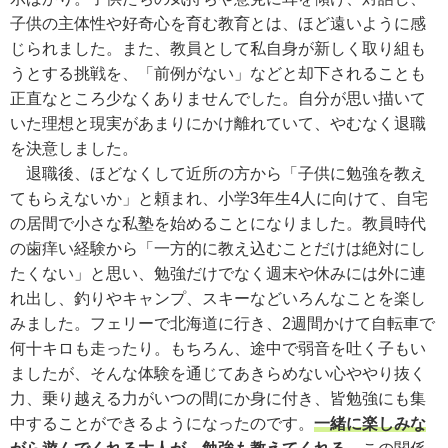
子供の主体性や好奇心を育む教育とは、ほど遠いように感
じられました。また、教員として私自身が新しく取り組も
うとする挑戦を、「前例がない」などと却下されることも
正直なところ少なくありませんでした。自分が思い描いて
いた理想と現実があまりにかけ離れていて、やむなく退職
を決意しました。
退職後、ほどなくして近所の方から「子供に勉強を教え
てもらえないか」と頼まれ、小学3年生4人に向けて、自宅
の居間で小さな私塾を始めることになりました。教員時代
の歯痒い経験から「一方的に教え込むことだけは絶対にし
たくない」と思い、勉強だけでなく週末や休みには外に連
れ出し、釣りやキャンプ、スキーなどいろんなことを楽し
みました。フェリーで北海道に行き、2週間かけて自転車で
何十キロも走ったり。もちろん、途中で弱音を吐く子もい
ましたが、そんな体験を通じてあきらめない心ややり抜く
力、乗り越える力がいつの間にか身に付き、皆勉強にも集
中することができるようになったのです。
一緒に楽しみな