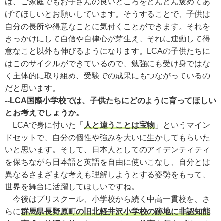
は、ご家庭でもお子さんの良いところをどんどん褒めてあ
げてほしいとお願いしています。そうすることで、子供は
自分の長所や得意なことに気付くことができます。それを
きっかけにして自信や自律心が芽生え、それに連動して得
意なこと以外も伸びるようになります。LCAの子供たちに
はこのサイクルができているので、勉強にも受け身ではな
く主体的に取り組め、受験での成果にもつながっているの
だと思います。
--LCA国際小学校では、子供たちにどのように育ってほしい
とお考えでしょうか。
LCAで身に付いた「
人と違うことは宝物
」というマイン
ドセットで、自分の個性や強みを大いに生かしてもらいた
いと思います。そして、日本人としてのアイデンティティ
を保ちながら日本語と英語を自由に使いこなし、自分とは
異なるさまざまな考えも理解しようとする姿勢をもって、
世界を舞台に活躍してほしいですね。
今後はプリスクール、小学校から続く中高一貫校を、さ
らに
群馬県長野原町の旧北軽井沢小学校の跡地に非認知能