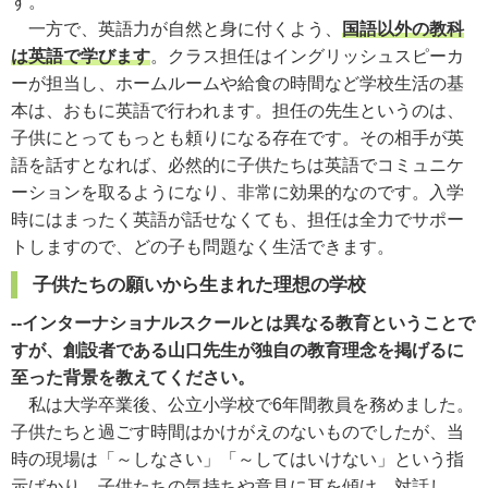
す。
一方で、英語力が自然と身に付くよう、
国語以外の教科
は英語で学びます
。クラス担任はイングリッシュスピーカ
ーが担当し、ホームルームや給食の時間など学校生活の基
本は、おもに英語で行われます。担任の先生というのは、
子供にとってもっとも頼りになる存在です。その相手が英
語を話すとなれば、必然的に子供たちは英語でコミュニケ
ーションを取るようになり、非常に効果的なのです。入学
時にはまったく英語が話せなくても、担任は全力でサポー
トしますので、どの子も問題なく生活できます。
子供たちの願いから生まれた理想の学校
--インターナショナルスクールとは異なる教育ということで
すが、創設者である山口先生が独自の教育理念を掲げるに
至った背景を教えてください。
私は大学卒業後、公立小学校で6年間教員を務めました。
子供たちと過ごす時間はかけがえのないものでしたが、当
時の現場は「～しなさい」「～してはいけない」という指
示ばかり。子供たちの気持ちや意見に耳を傾け、対話し、