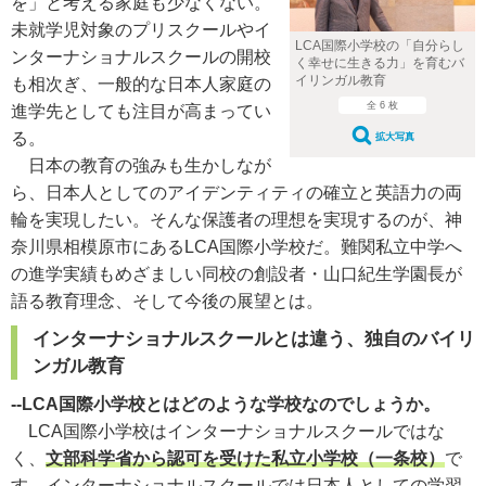
を」と考える家庭も少なくない。
未就学児対象のプリスクールやイ
LCA国際小学校の「自分らし
ンターナショナルスクールの開校
く幸せに生きる力」を育むバ
イリンガル教育
も相次ぎ、一般的な日本人家庭の
全 6 枚
進学先としても注目が高まってい
る。
拡大写真
日本の教育の強みも生かしなが
ら、日本人としてのアイデンティティの確立と英語力の両
輪を実現したい。そんな保護者の理想を実現するのが、神
奈川県相模原市にあるLCA国際小学校だ。難関私立中学へ
の進学実績もめざましい同校の創設者・山口紀生学園長が
語る教育理念、そして今後の展望とは。
インターナショナルスクールとは違う、独自のバイリ
ンガル教育
--LCA国際小学校とはどのような学校なのでしょうか。
LCA国際小学校はインターナショナルスクールではな
く、
文部科学省から認可を受けた私立小学校（一条校）
で
す。インターナショナルスクールでは日本人としての学習