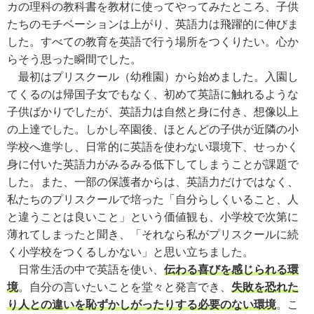
カの理科の教科書を教材に使ってやってみたところ、子供
たちのモチベーションは上がり、英語力は飛躍的に伸びま
した。すべての教育を英語で行う場所をつくりたい。心か
らそう思った瞬間でした。
最初はプリスクール（幼稚園）から始めました。入園し
てくるのは帰国子女でもなく、初めて英語に触れるような
子供ばかりでしたが、英語力は自然と身に付き、想像以上
の上達でした。しかし卒園後、ほとんどの子供が近隣の小
学校へ進学し、日常的に英語を使わない環境下、せっかく
身に付いた英語力がみるみる低下してしまうことが課題で
した。また、一部の保護者からは、英語力だけではなく、
私たちのプリスクールで培った「自分らしくいること、人
と違うことは良いこと」という価値観も、小学校で次第に
薄れてしまったと聞き、「それなら私がプリスクールに続
く小学校をつくるしかない」と思い立ちました。
日常生活の中で英語を使い、
伝わる喜びを感じられる環
境
。自分の言いたいことを堂々と発言でき、
失敗を恐れた
り人との違いを恥ずかしがったりする必要のない環境
。こ