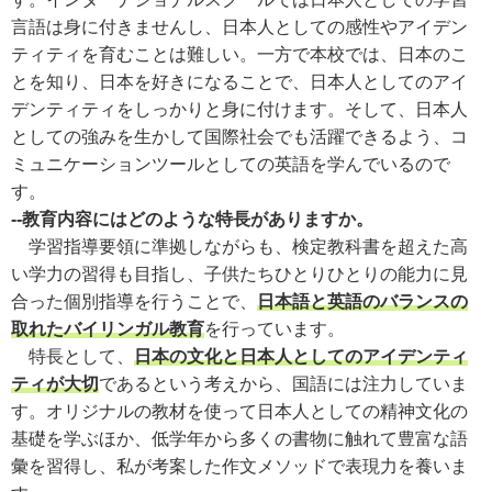
言語は身に付きませんし、日本人としての感性やアイデン
ティティを育むことは難しい。一方で本校では、日本のこ
とを知り、日本を好きになることで、日本人としてのアイ
デンティティをしっかりと身に付けます。そして、日本人
としての強みを生かして国際社会でも活躍できるよう、コ
ミュニケーションツールとしての英語を学んでいるので
す。
--教育内容にはどのような特長がありますか。
学習指導要領に準拠しながらも、検定教科書を超えた高
い学力の習得も目指し、子供たちひとりひとりの能力に見
合った個別指導を行うことで、
日本語と英語のバランスの
取れたバイリンガル教育
を行っています。
特長として、
日本の文化と日本人としてのアイデンティ
ティが大切
であるという考えから、国語には注力していま
す。オリジナルの教材を使って日本人としての精神文化の
基礎を学ぶほか、低学年から多くの書物に触れて豊富な語
彙を習得し、私が考案した作文メソッドで表現力を養いま