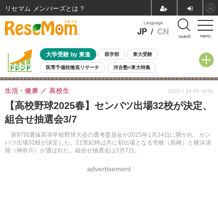
リセマム メンバーズ
Language
JP
/
CN
menu
search
大学受験 by 東進
医学部
東大受験
医専予備校徹底リサーチ
河合塾×東大特集
親子で考える大学選び
高校受験
中学受験
小学校受験
生活・健康
高校生
2025.1.24 Fri 19:00
共通テスト
夏休み
8月開催学校説明会・相談会
【高校野球2025春】センバツ出場32校が決定、
8月開催イベント・WS
全国公立高校 過去問
人気記事
組合せ抽選会3/7
自由研究教材（小学生向け）
自由研究教材（中学生向け）
ランキング
第97回選抜高等学校野球大会の選考委員会が2025年1月24日に開かれ、セン
バツ出場32校が決定した。21世紀枠は共に初出場となる壱岐（長崎）と横浜清
陵（神奈川）が選ばれた。組合せ抽選会は3月7日。
advertisement