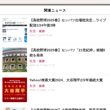
関連ニュース
【高校野球2025春】センバツ出場校決定…ライブ
配信1/24午後3時
生活・健康
2025.1.24 Fri 15:09
【高校野球2025春】センバツ「21世紀枠」候補9
校を発表
生活・健康
2024.12.17 Tue 11:15
Yahoo!検索大賞2024、大谷翔平が2年連続大賞
生活・健康
2024.12.9 Mon 11:15
【小学校受験2025】小学校受験体操、苦手克服講