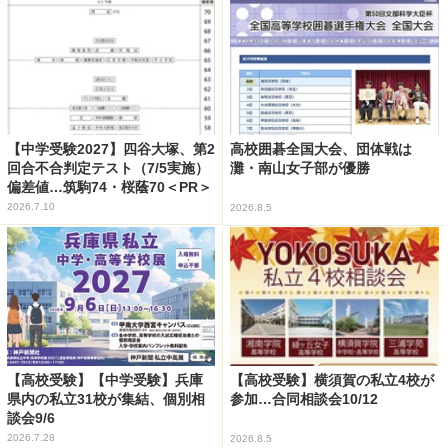
【中学受験2027】四谷大塚、第2
高校囲碁全国大会、団体戦は
回合不合判定テスト（7/5実施）
灘・南山女子部が優勝
偏差値…筑駒74・桜蔭70＜PR＞
2026.7.10
2026.8.5
【高校受験】【中学受験】兵庫
【高校受験】横須賀の私立4校が
県内の私立31校が集結、個別相
参加…合同相談会10/12
談会9/6
2026.7.28
2026.8.5