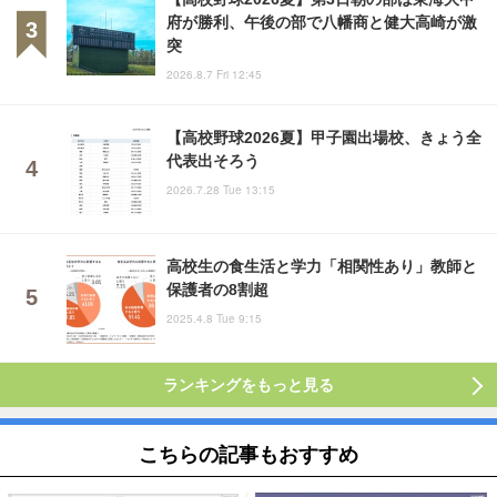
府が勝利、午後の部で八幡商と健大高崎が激
突
2026.8.7 Fri 12:45
【高校野球2026夏】甲子園出場校、きょう全
代表出そろう
2026.7.28 Tue 13:15
高校生の食生活と学力「相関性あり」教師と
保護者の8割超
2025.4.8 Tue 9:15
ランキングをもっと見る
こちらの記事もおすすめ