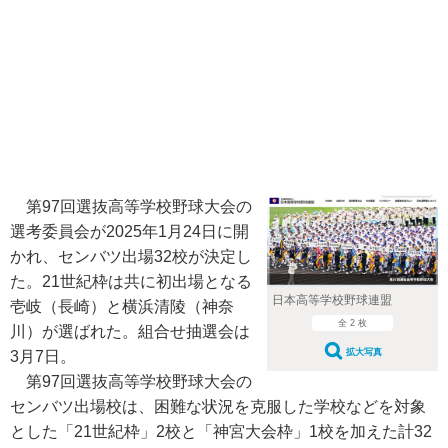
第97回選抜高等学校野球大会の
選考委員会が2025年1月24日に開
かれ、センバツ出場32校が決定し
た。21世紀枠は共に初出場となる
日本高等学校野球連盟
壱岐（長崎）と横浜清陵（神奈
全 2 枚
川）が選ばれた。組合せ抽選会は
拡大写真
3月7日。
第97回選抜高等学校野球大会の
センバツ出場校は、困難な状況を克服した学校などを対象
とした「21世紀枠」2校と「神宮大会枠」1校を加えた計32