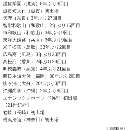
滋賀学園（滋賀）8年ぶり3回目
滋賀短大付（滋賀）初出場
天理（奈良）3年ぶり27回目
智辯和歌山（和歌山）2年ぶり16回目
市和歌山（和歌山）3年ぶり9回目
東洋大姫路（兵庫）3年ぶり9回目
米子松蔭（鳥取）33年ぶり2回目
広島商（広島）3年ぶり23回目
高松商（香川）2年ぶり29回目
明徳義塾（高知）4年ぶり21回目
西日本短大付（福岡）38年ぶり2回目
柳ヶ浦（大分）20年ぶり3回目
沖縄尚学（沖縄）2年ぶり8回目
エナジックスポーツ（沖縄）初出場
【21世紀枠】
壱岐（長崎）初出場
横浜清陵（神奈川）初出場
《川端珠紀》