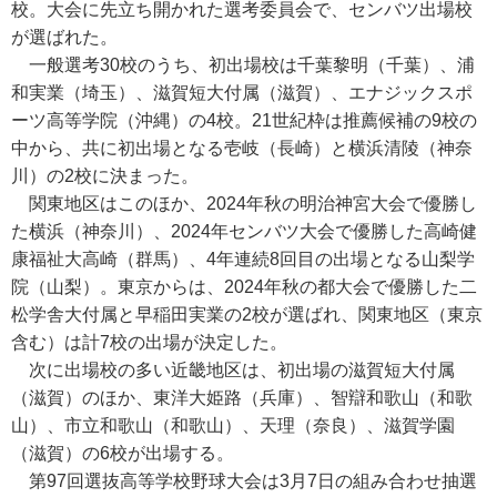
校。大会に先立ち開かれた選考委員会で、センバツ出場校
が選ばれた。
一般選考30校のうち、初出場校は千葉黎明（千葉）、浦
和実業（埼玉）、滋賀短大付属（滋賀）、エナジックスポ
ーツ高等学院（沖縄）の4校。21世紀枠は推薦候補の9校の
中から、共に初出場となる壱岐（長崎）と横浜清陵（神奈
川）の2校に決まった。
関東地区はこのほか、2024年秋の明治神宮大会で優勝し
た横浜（神奈川）、2024年センバツ大会で優勝した高崎健
康福祉大高崎（群馬）、4年連続8回目の出場となる山梨学
院（山梨）。東京からは、2024年秋の都大会で優勝した二
松学舎大付属と早稲田実業の2校が選ばれ、関東地区（東京
含む）は計7校の出場が決定した。
次に出場校の多い近畿地区は、初出場の滋賀短大付属
（滋賀）のほか、東洋大姫路（兵庫）、智辯和歌山（和歌
山）、市立和歌山（和歌山）、天理（奈良）、滋賀学園
（滋賀）の6校が出場する。
第97回選抜高等学校野球大会は3月7日の組み合わせ抽選