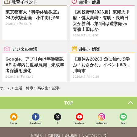
教育イベント
生活・健康
東京都市大「科学体験教室」
【高校野球2026夏】東海大甲
24の実験企画…小中向け9/6
府・健大高崎・有明・長崎日
大が勝利…第4日は遊学館vs
2026.8.7 Fri 18:15
青森山田ほか
2026.8.8 Sat 9:52
デジタル生活
趣味・娯楽
Google、アプリ向け年齢確認
【夏休み2026】魚に触れて学
APIを年内に世界展開…未成年
ぶ「おさかな」イベント8/8…
者保護を強化
川崎市
2026.7.31 Fri 13:45
2026.8.7 Fri 10:45
ホーム
›
生活・健康
›
高校生
›
記事
TOP
Home
Facebook
X
YouTube
Instagram
line
お問合せ
広告掲載
会社概要
リセマムについて