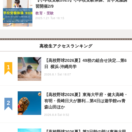
習開催2/9
教育・受験
2025.1.21 Tue 16:15
高校生アクセスランキング
【高校野球2026夏】49校の組合せ決定…第6
日 横浜-沖縄尚学
2026.8.1 Sat 18:07
【高校野球2026夏】東海大甲府・健大高崎・
有明・長崎日大が勝利…第4日は遊学館vs青
森山田ほか
2026.8.8 Sat 9:52
【高校野球2026夏】第3日朝の部は東海大甲