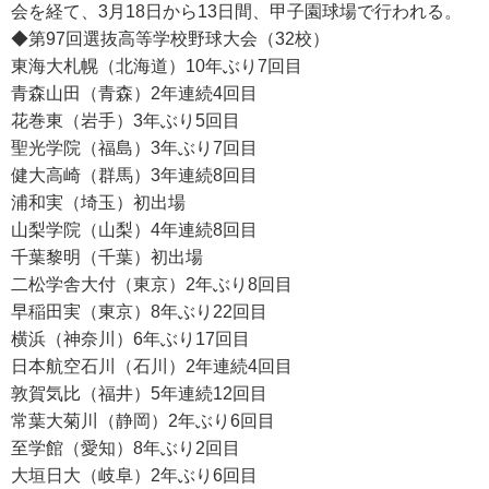
会を経て、3月18日から13日間、甲子園球場で行われる。
◆第97回選抜高等学校野球大会（32校）
東海大札幌（北海道）10年ぶり7回目
青森山田（青森）2年連続4回目
花巻東（岩手）3年ぶり5回目
聖光学院（福島）3年ぶり7回目
健大高崎（群馬）3年連続8回目
浦和実（埼玉）初出場
山梨学院（山梨）4年連続8回目
千葉黎明（千葉）初出場
二松学舎大付（東京）2年ぶり8回目
早稲田実（東京）8年ぶり22回目
横浜（神奈川）6年ぶり17回目
日本航空石川（石川）2年連続4回目
敦賀気比（福井）5年連続12回目
常葉大菊川（静岡）2年ぶり6回目
至学館（愛知）8年ぶり2回目
大垣日大（岐阜）2年ぶり6回目