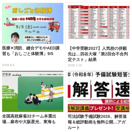
医療✕消防、縫合デモやAED講
【中学受験2027】人気校の併願
習も「おしごと体験博」9/5
先は…四谷大塚「第2回合不合判
定テスト」結果
2026.8.6
2026.7.16
全国高校麻雀32チーム本選出
司法試験予備試験2026、解答速
場…麻布や大阪星光、東海も
報＆総評動画を無料公開…アガ
ルート