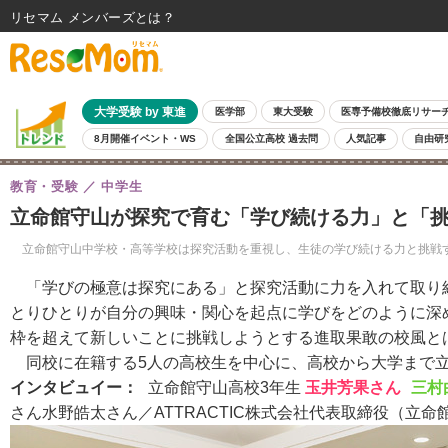
リセマム メンバーズ
大学受験 by 東進
医学部
東大受験
医専予備校徹底リサー
8月開催イベント・WS
全国公立高校 過去問
人気記事
自由研
教育・受験
中学生
立命館守山が探究で育む「学び続ける力」と「
立命館守山中学校・高等学校は探究活動を重視し、生徒の学び続ける力と挑戦す
「学びの極意は探究にある」と探究活動に力を入れて取り
とりひとりが自分の興味・関心を起点に学びをどのように深
枠を超えて新しいことに挑戦しようとする進取果敢の校風と
同校に在籍する5人の高校生を中心に、高校から大学まで立
インタビュイー：
立命館守山高校3年生
玉井芳果さん
三村
さん
水野皓太さん
／ATTRACTIC株式会社代表取締役（立命