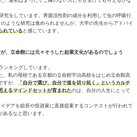
した。最初はまったくご縁のない方に引き受けてもらえるかな
。
研究をしています。界面活性剤の成分を利用して虫の呼吸行
このような研究は進められませんが、大学の先生からアドバイ
られている
と感じています。
すが、立命館には元々そうした起業文化があるのでしょう
にランキングしています。
た。私の母校である京都の立命館宇治高校をはじめ立命館高
ですが、
「自分で選び、自分で道を切り拓く」というカルチ
思えるマインドセットが育まれた
のは、自分の人生にとって
起業アイデアを総長や投資家に直接提案するコンテストが行われて
があるなと思います。