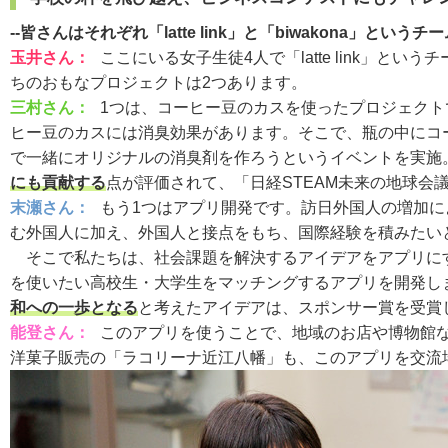
--皆さんはそれぞれ「latte link」と「biwakona
玉井さん：
ここにいる女子生徒4人で「latte link
ちのおもなプロジェクトは2つあります。
三村さん：
1つは、コーヒー豆のカスを使ったプロジェク
ヒー豆のカスには消臭効果があります。そこで、瓶の中にコ
で一緒にオリジナルの消臭剤を作ろうというイベントを実施
にも貢献する
点が評価されて、「日経STEAM未来の地球会
末瀬さん：
もう1つはアプリ開発です。訪日外国人の増加
む外国人に加え、外国人と接点をもち、国際経験を積みたい
そこで私たちは、社会課題を解決するアイデアをアプリに
を使いたい高校生・大学生をマッチングするアプリを開発し
和への一歩となる
と考えたアイデアは、スポンサー賞を受賞
能登さん：
このアプリを使うことで、地域のお店や博物館
洋菓子販売の「ラコリーナ近江八幡」も、このアプリを交流