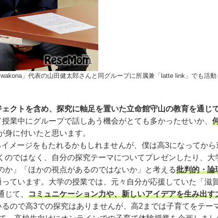
wakona」代表の山田健太郎さんと同グループに所属兼「latte link」でも
ロジェクトを含め、探究に軸足を置いた立命館守山の教育を通じ
て授業中にグループで話しあう機会がとても多かったせいか、
が身に付いたと思います。
るイメージをもたれるかもしれませんが、僕は高3になってから
くのではなく、自分の探究テーマについてプレゼンしたり、大
のか」「ほかの視点があるのではないか」と考える
批判的・論
通っています。大学の授業では、元々自分が応援していた「滋
通じて、
コミュニケーション力や、新しいアイデアを生み出す
いるので高3での探究はありませんが、高2までは子育てをテー