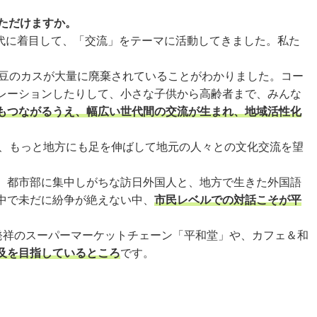
いただけますか。
者世代に着目して、「交流」をテーマに活動してきました。私た
豆のカスが大量に廃棄されていることがわかりました。コー
レーションしたりして、小さな子供から高齢者まで、みんな
もつながるうえ、幅広い世代間の交流が生まれ、地域活性化
、もっと地方にも足を伸ばして地元の人々との文化交流を望
、都市部に集中しがちな訪日外国人と、地方で生きた外国語
中で未だに紛争が絶えない中、
市民レベルでの対話こそが平
発祥のスーパーマーケットチェーン「平和堂」や、カフェ＆和
及を目指しているところ
です。