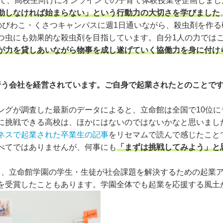
して、高校生向けにオンラインでの子育て体験授業を企画しま
動しなければ始まらない」という行動力の大切さを学びました
のびわこ・くさつキャンパスに週1日通いながら、殺虫剤を作る
つ虫にも効果的な殺虫剤を目指しています。自分1人の力では
が力を貸しあいながら物事を成し遂げていく協働力を身に付け
を行う会社を経営されています。ご自身で起業されたとのことで
ングが調査した最新のデータによると、立命館は全国で10位
挑戦できる高校は、ほかにはないのではないかなと思いまし
ネスで起業された卒業生の記事
をリセマムで読んで感じたこと
べてではありませんが、何事にも
「まずは挑戦してみよう」と
L」という、立命館学園の学生・生徒が社会課題を解決するための
を受賞したこともあります。学園全体でも起業を応援する風土