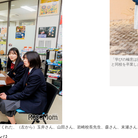
「学びの極意は
と同校を卒業し
てくれた、（左から）玉井さん、山田さん、岩崎校長先生、森さん、末瀬さん
ンジ