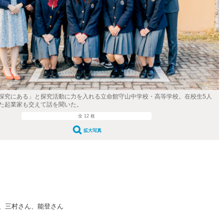
探究にある」と探究活動に力を入れる立命館守山中学校・高等学校。在校生5人
た起業家も交えて話を聞いた。
全 12 枚
拡大写真
、三村さん、能登さん