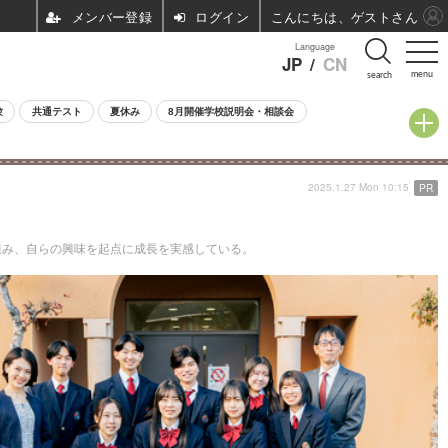
ログイン
こんにちは、ゲストさん
Language
JP
/
CN
menu
search
験
共通テスト
夏休み
8月開催学校説明会・相談会
2025.1.27 Mon 10:15
PR
み、自らの興味を起点に成長を実感している。