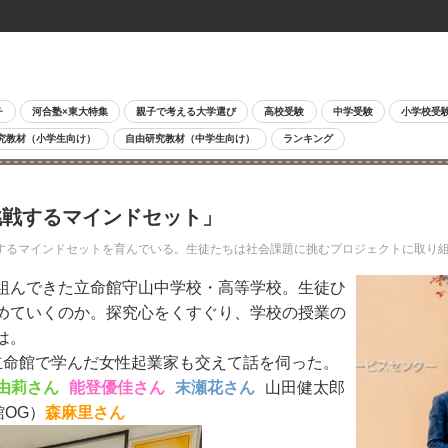
チ
河合塾×東大特集
親子で考える大学選び
高校受験
中学受験
小学校受
究教材（小学生向け）
自由研究教材（中学生向け）
ランキング
挑戦するマインドセット」
るマインドセットを育んでいる。生徒たちは社会課題に挑むプロジェクトに取り組
組んできた立命館守山中学校・高等学校。生徒ひ
めていくのか。探究心をくすぐり、学校の授業の
は。
命館で学んだ女性起業家も交えて話を伺った。
由莉さん
能登優佳さん
末瀬花さん
山田健太郎
館OG）
森麻里さん