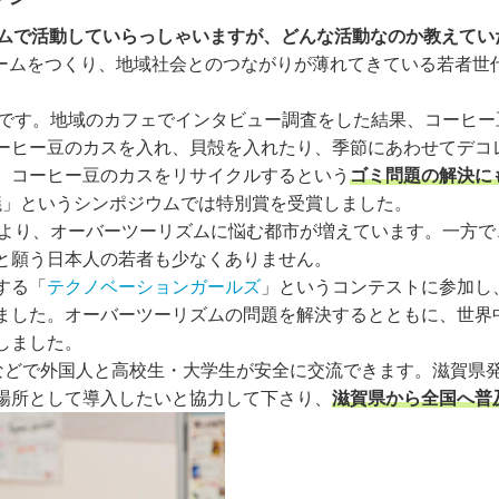
」というチームで活動していらっしゃいますが、どんな活動なのか教えて
」というチームをつくり、地域社会とのつながりが薄れてきている若
トです。地域のカフェでインタビュー調査をした結果、コーヒー
ーヒー豆のカスを入れ、貝殻を入れたり、季節にあわせてデコ
。コーヒー豆のカスをリサイクルするという
ゴミ問題の解決に
議」というシンポジウムでは特別賞を受賞しました。
により、オーバーツーリズムに悩む都市が増えています。一方で
と願う日本人の若者も少なくありません。
する「
テクノベーションガールズ
」というコンテストに参加し
ました。オーバーツーリズムの問題を解決するとともに、世界
しました。
などで外国人と高校生・大学生が安全に交流できます。滋賀県
場所として導入したいと協力して下さり、
滋賀県から全国へ普