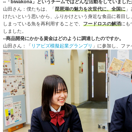
--「biwakona」というチームではどんな活動をしていまし
山田さん：
僕たちは、「
琵琶湖の魅力を次世代に、全国に
」
けたいという思いから、ふりかけという身近な食品に着目し
しまっている魚を再利用することで、
フードロスの解消
にも
しました。
--商品開発にかかる資金はどのように調達したのですか。
山田さん：
「
リアビズ模擬起業グランプリ
」に参加し、ファ