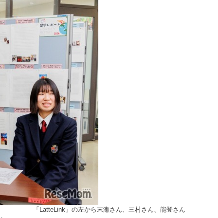
「LatteLink」の左から末瀬さん、三村さん、能登さん