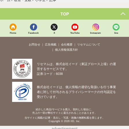
記事
TOP
Home
Facebook
X
YouTube
Instagram
line
お問合せ
広告掲載
会社概要
リセマムについて
個人情報保護方針
リセマムは、株式会社イード（東証グロース上場）の運
営するサービスです。
証券コード：6038
株式会社イードは、個人情報の適切な取扱いを行う事業
者に対して付与されるプライバシーマークの付与認定を
受けています。
紹介した商品/サービスを購入、契約した場合に、
売上の一部が弊社サイトに還元されることがあります。
当サイトに掲載の記事・見出し・写真・画像の無断転載を禁じます。
Copyright © 2026 IID, Inc.
advertisement