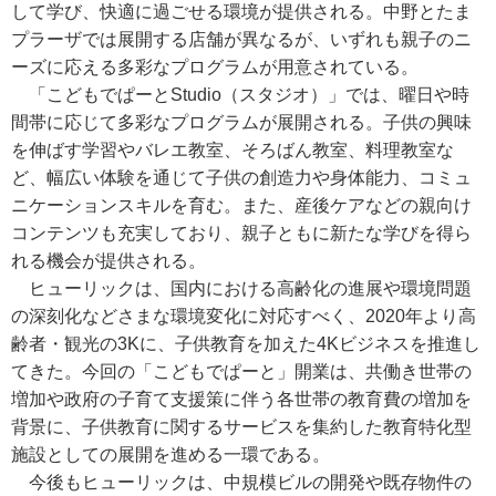
して学び、快適に過ごせる環境が提供される。中野とたま
プラーザでは展開する店舗が異なるが、いずれも親子のニ
ーズに応える多彩なプログラムが用意されている。
「こどもでぱーとStudio（スタジオ）」では、曜日や時
間帯に応じて多彩なプログラムが展開される。子供の興味
を伸ばす学習やバレエ教室、そろばん教室、料理教室な
ど、幅広い体験を通じて子供の創造力や身体能力、コミュ
ニケーションスキルを育む。また、産後ケアなどの親向け
コンテンツも充実しており、親子ともに新たな学びを得ら
れる機会が提供される。
ヒューリックは、国内における高齢化の進展や環境問題
の深刻化などさまな環境変化に対応すべく、2020年より高
齢者・観光の3Kに、子供教育を加えた4Kビジネスを推進し
てきた。今回の「こどもでぱーと」開業は、共働き世帯の
増加や政府の子育て支援策に伴う各世帯の教育費の増加を
背景に、子供教育に関するサービスを集約した教育特化型
施設としての展開を進める一環である。
今後もヒューリックは、中規模ビルの開発や既存物件の