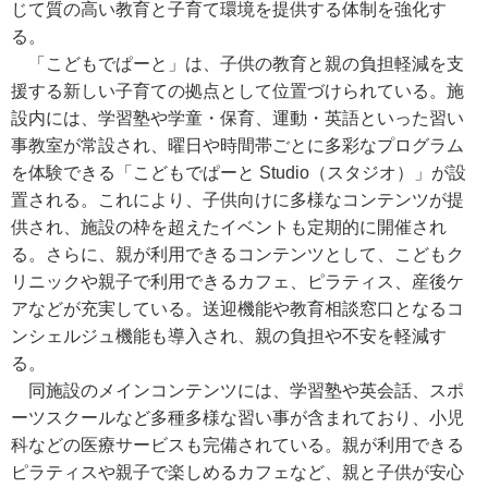
じて質の高い教育と子育て環境を提供する体制を強化す
る。
「こどもでぱーと」は、子供の教育と親の負担軽減を支
援する新しい子育ての拠点として位置づけられている。施
設内には、学習塾や学童・保育、運動・英語といった習い
事教室が常設され、曜日や時間帯ごとに多彩なプログラム
を体験できる「こどもでぱーと Studio（スタジオ）」が設
置される。これにより、子供向けに多様なコンテンツが提
供され、施設の枠を超えたイベントも定期的に開催され
る。さらに、親が利用できるコンテンツとして、こどもク
リニックや親子で利用できるカフェ、ピラティス、産後ケ
アなどが充実している。送迎機能や教育相談窓口となるコ
ンシェルジュ機能も導入され、親の負担や不安を軽減す
る。
同施設のメインコンテンツには、学習塾や英会話、スポ
ーツスクールなど多種多様な習い事が含まれており、小児
科などの医療サービスも完備されている。親が利用できる
ピラティスや親子で楽しめるカフェなど、親と子供が安心