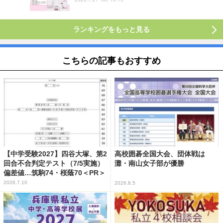
ランキングをもっと見る
こちらの記事もおすすめ
【中学受験2027】四谷大塚、第2
高校囲碁全国大会、団体戦は
回合不合判定テスト（7/5実施）
灘・南山女子部が優勝
偏差値…筑駒74・桜蔭70＜PR＞
2026.7.10
2026.8.5