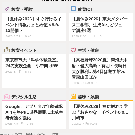
教育・受験
教育ICT
【夏休み2026】すぐ行けるイ
【夏休み2026】東大メタバー
ベント情報おまとめ便＜8/9-
ス工学部、生成AIなどジュニ
15開催＞
ア講座6選
2026.8.7 Fri 19:45
2026.7.30 Thu 11:15
教育イベント
生活・健康
東京都市大「科学体験教室」
【高校野球2026夏】東海大甲
24の実験企画…小中向け9/6
府・健大高崎・有明・長崎日
大が勝利…第4日は遊学館vs
2026.8.7 Fri 18:15
青森山田ほか
2026.8.8 Sat 9:52
デジタル生活
趣味・娯楽
Google、アプリ向け年齢確認
【夏休み2026】魚に触れて学
APIを年内に世界展開…未成年
ぶ「おさかな」イベント8/8…
者保護を強化
川崎市
2026.7.31 Fri 13:45
2026.8.7 Fri 10:45
ホーム
›
教育・受験
›
小学生
›