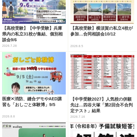
【高校受験】【中学受験】兵庫
【高校受験】横須賀の私立4校が
県内の私立31校が集結、個別相
参加…合同相談会10/12
談会9/6
2026.7.28
2026.8.5
医療✕消防、縫合デモやAED講
【中学受験2027】人気校の併願
習も「おしごと体験博」9/5
先は…四谷大塚「第2回合不合判
定テスト」結果
2026.8.6
2026.7.16