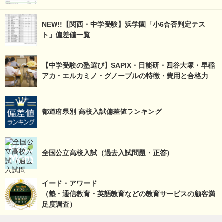
NEW!!【関西・中学受験】浜学園「小6合否判定テス
ト」偏差値一覧
【中学受験の塾選び】SAPIX・日能研・四谷大塚・早稲
アカ・エルカミノ・グノーブルの特徴・費用と合格力
都道府県別 高校入試偏差値ランキング
全国公立高校入試（過去入試問題・正答）
イード・アワード
（塾・通信教育・英語教育などの教育サービスの顧客満
足度調査）