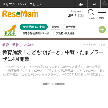
リセマム メンバーズ
Language
JP
/
CN
menu
search
大学受験 by 東進
医学部
東大受験
医専予備校徹底リサーチ
河合塾×東大特集
親子で考える大学選び
高校受験
中学受験
小学校受験
教育・受験
小学生
2025.2.5 Wed 15:15
共通テスト
夏休み
8月開催学校説明会・相談会
教育施設「こどもでぱーと」中野・たまプラー
8月開催イベント・WS
全国公立高校 過去問
人気記事
ザに4月開業
自由研究教材（小学生向け）
自由研究教材（中学生向け）
ランキング
ヒューリックは、リソー教育およびコナミスポーツと連携し、新たな子育
て・教育施設「こどもでぱーと」ブランドの第1号施設「こどもでぱーと中野」
と第2号施設「こどもでぱーとたまプラーザ」を2025年4月1日に同時開業する
ことを発表した。
advertisement