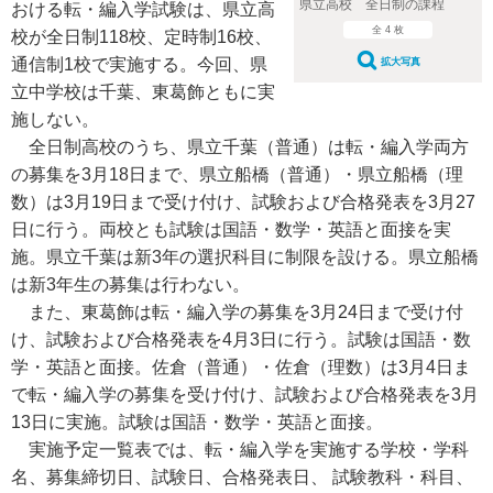
県立高校 全日制の課程
おける転・編入学試験は、県立高
全 4 枚
校が全日制118校、定時制16校、
通信制1校で実施する。今回、県
拡大写真
立中学校は千葉、東葛飾ともに実
施しない。
全日制高校のうち、県立千葉（普通）は転・編入学両方
の募集を3月18日まで、県立船橋（普通）・県立船橋（理
数）は3月19日まで受け付け、試験および合格発表を3月27
日に行う。両校とも試験は国語・数学・英語と面接を実
施。県立千葉は新3年の選択科目に制限を設ける。県立船橋
は新3年生の募集は行わない。
また、東葛飾は転・編入学の募集を3月24日まで受け付
け、試験および合格発表を4月3日に行う。試験は国語・数
学・英語と面接。佐倉（普通）・佐倉（理数）は3月4日ま
で転・編入学の募集を受け付け、試験および合格発表を3月
13日に実施。試験は国語・数学・英語と面接。
実施予定一覧表では、転・編入学を実施する学校・学科
名、募集締切日、試験日、合格発表日、 試験教科・科目、