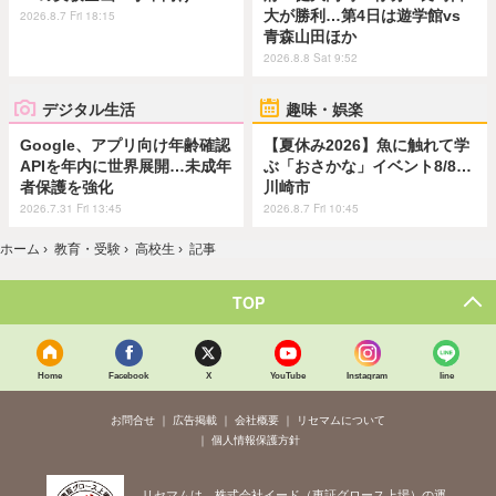
大が勝利…第4日は遊学館vs
2026.8.7 Fri 18:15
青森山田ほか
2026.8.8 Sat 9:52
デジタル生活
趣味・娯楽
Google、アプリ向け年齢確認
【夏休み2026】魚に触れて学
APIを年内に世界展開…未成年
ぶ「おさかな」イベント8/8…
者保護を強化
川崎市
2026.7.31 Fri 13:45
2026.8.7 Fri 10:45
ホーム
›
教育・受験
›
高校生
›
記事
TOP
Home
Facebook
X
YouTube
Instagram
line
お問合せ
広告掲載
会社概要
リセマムについて
個人情報保護方針
リセマムは、株式会社イード（東証グロース上場）の運