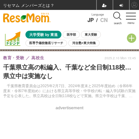
リセマム メンバーズ
Language
JP
/
CN
menu
search
大学受験 by 東進
医学部
東大受験
医専予備校徹底リサーチ
河合塾×東大特集
親子で考える大学選び
高校受験
中学受験
小学校受験
教育・受験
高校生
2025.2.10 Mon 15:45
共通テスト
夏休み
8月開催学校説明会・相談会
千葉県立高の転編入、千葉など全日制118校…
8月開催イベント・WS
全国公立高校 過去問
人気記事
県立中は実施なし
自由研究教材（小学生向け）
自由研究教材（中学生向け）
ランキング
千葉県教育委員会は2025年2月7日、2024年度末と2025年度始め（令和6年
度末・令和7年度始め）における県立高等学校・中学校の転・編入学試験の実施
予定を公表した。県立高校は全日制118校などで実施。県立中学校は千葉、東
葛飾ともに実施しない。
advertisement