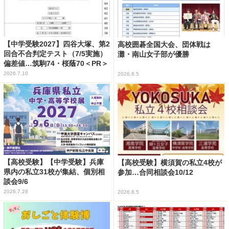
【中学受験2027】四谷大塚、第2
高校囲碁全国大会、団体戦は
回合不合判定テスト（7/5実施）
灘・南山女子部が優勝
偏差値…筑駒74・桜蔭70＜PR＞
2026.7.10
2026.8.5
【高校受験】【中学受験】兵庫
【高校受験】横須賀の私立4校が
県内の私立31校が集結、個別相
参加…合同相談会10/12
談会9/6
2026.7.28
2026.8.5