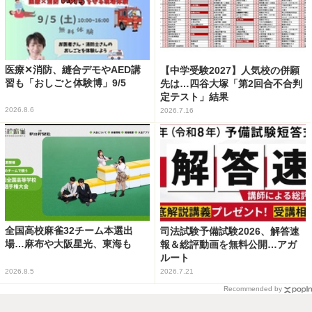
医療✕消防、縫合デモやAED講
【中学受験2027】人気校の併願
習も「おしごと体験博」9/5
先は…四谷大塚「第2回合不合判
定テスト」結果
2026.8.6
2026.7.16
全国高校麻雀32チーム本選出
司法試験予備試験2026、解答速
場…麻布や大阪星光、東海も
報＆総評動画を無料公開…アガ
ルート
2026.8.5
2026.7.21
Recommended by