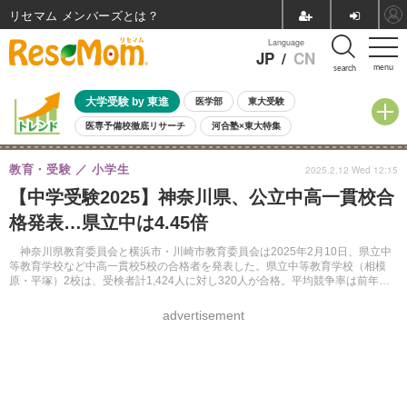
リセマム メンバーズ
Language
JP
/
CN
menu
search
大学受験 by 東進
医学部
東大受験
医専予備校徹底リサーチ
河合塾×東大特集
親子で考える大学選び
高校受験
中学受験
小学校受験
教育・受験
小学生
2025.2.12 Wed 12:15
共通テスト
夏休み
8月開催学校説明会・相談会
【中学受験2025】神奈川県、公立中高一貫校合
8月開催イベント・WS
全国公立高校 過去問
人気記事
格発表…県立中は4.45倍
自由研究教材（小学生向け）
自由研究教材（中学生向け）
ランキング
神奈川県教育委員会と横浜市・川崎市教育委員会は2025年2月10日、県立中
等教育学校など中高一貫校5校の合格者を発表した。県立中等教育学校（相模
原・平塚）2校は、受検者計1,424人に対し320人が合格。平均競争率は前年度
比0.24ポイント減の4.45倍だった。
advertisement