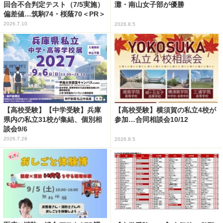
回合不合判定テスト（7/5実施）
灘・南山女子部が優勝
偏差値…筑駒74・桜蔭70＜PR＞
2026.7.10
2026.8.5
【高校受験】【中学受験】兵庫
【高校受験】横須賀の私立4校が
県内の私立31校が集結、個別相
参加…合同相談会10/12
談会9/6
2026.7.28
2026.8.5