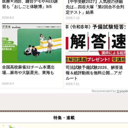
医療✕消防、縫合デモやAED講
【中学受験2027】人気校の併願
習も「おしごと体験博」9/5
先は…四谷大塚「第2回合不合判
定テスト」結果
2026.8.6
2026.7.16
全国高校麻雀32チーム本選出
司法試験予備試験2026、解答速
場…麻布や大阪星光、東海も
報＆総評動画を無料公開…アガ
ルート
2026.8.5
2026.7.21
Recommended by
特集・連載