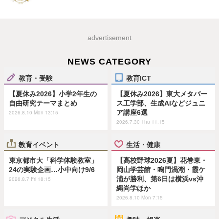
advertisement
NEWS CATEGORY
教育・受験
教育ICT
【夏休み2026】小学2年生の
【夏休み2026】東大メタバー
自由研究テーマまとめ
ス工学部、生成AIなどジュニ
ア講座6選
2026.8.10 Mon 13:15
2026.7.30 Thu 11:15
教育イベント
生活・健康
東京都市大「科学体験教室」
【高校野球2026夏】花巻東・
24の実験企画…小中向け9/6
岡山学芸館・鳴門渦潮・霞ケ
浦が勝利、第6日は横浜vs沖
2026.8.7 Fri 18:15
縄尚学ほか
2026.8.10 Mon 7:15