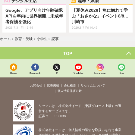
デジタル生活
趣味・娯楽
Google、アプリ向け年齢確認
【夏休み2026】魚に触れて学
APIを年内に世界展開…未成年
ぶ「おさかな」イベント8/8…
者保護を強化
川崎市
2026.7.31 Fri 13:45
2026.8.7 Fri 10:45
ホーム
›
教育・受験
›
小学生
›
記事
TOP
Home
Facebook
X
YouTube
Instagram
line
お問合せ
広告掲載
会社概要
リセマムについて
個人情報保護方針
リセマムは、株式会社イード（東証グロース上場）の運
営するサービスです。
証券コード：6038
株式会社イードは、個人情報の適切な取扱いを行う事業
者に対して付与されるプライバシーマークの付与認定を