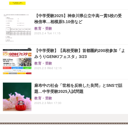
【中学受験2025】神奈川県公立中高一貫5校の受
検倍率…相模原5.10倍など
教育・受験
2025.2.4 Tue 11:15
【中学受験】【高校受験】首都圏約200校参加「よ
みうりGENKIフェスタ」3/23
教育・受験
2025.2.5 Wed 12:15
麻布中の社会「世相を反映した良問」とSNSで話
題…中学受験2025入試問題
教育・受験
2025.2.3 Mon 17:30