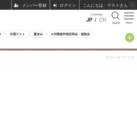
ログイン
こんにちは、ゲストさん
Language
JP
/
CN
menu
search
験
共通テスト
夏休み
8月開催学校説明会・相談会
2025.2.28 Fri 17:15