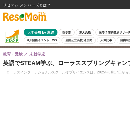
リセマム メンバーズ
大学受験 by 東進
医学部
東大受験
医専予備校徹底リサー
8月開催イベント・WS
全国公立高校 過去問
人気記事
自由研
教育・受験
未就学児
英語でSTEAM学ぶ、ローラススプリングキャン
ローラスインターナショナルスクールオブサイエンスは、2025年3月17日から