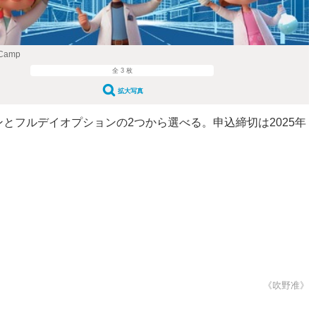
 Camp
全 3 枚
拡大写真
フルデイオプションの2つから選べる。申込締切は2025年
《吹野准》