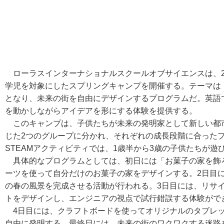
ローラスインターナショナルスクールオブサイエンスは、202
学児を対象にしたスプリングキャンプを開催する。テーマは「LIT
となり、未来の街を自由にデザインするプログラムだ。英語で
を動かしながらアイデアを形にする体験を提供する。
このキャンプは、子供たちが未来の発明家として新しい都
じた2つのグループに分かれ、それぞれの成長段階に合った
STEAMアクティビティでは、1歳半から3歳の子供たちが
具体的なプログラムとしては、初日には「お菓子の家を飾
ーツを使って自分だけのお菓子の家をデザインする。2日目
の春の風景を完成させる活動が行われる。3日目には、リサ
トをデザインし、エンジニアの視点で試行錯誤する体験がで
4日目には、クラフトボードを使ってオリジナルのタブレッ
自由に発明する。最終日には、未来の街のワクワクする迷路