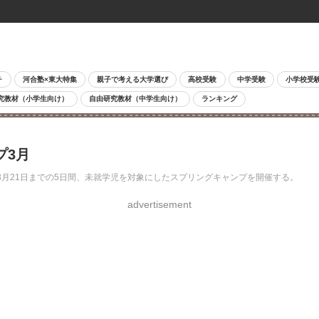
チ
河合塾×東大特集
親子で考える大学選び
高校受験
中学受験
小学校受
究教材（小学生向け）
自由研究教材（中学生向け）
ランキング
プ3月
3月21日までの5日間、未就学児を対象にしたスプリングキャンプを開催する。
advertisement