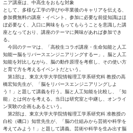
ニア講座は、中高生をおもな対象
として、多様な工学の学びや卒業後のキャリアを伝える、
参加費無料の講座・イベント。参加に必要な前提知識はほ
ぼ必要なく、入口に興味をもってもらうことを意識した講
座となっており、講座のテーマに興味があれば参加でき
る。
今回のテーマは、「高校生コラボ講座・生命知能と人工
知能ー脳をリバースエンジニアリングするー」。脳と人工
知能を対比しながら、脳の動作原理を考察し、その使い方
と育て方を考えるイベントだという。
第1部は、東京大学大学院情報理工学系研究科 教授の高
橋宏知先生が、「脳をリバースエンジニアリングしよ
う！」と題して講義を行う。脳と人工知能を比較し、「知
能」とは何かを考える。当日は研究室と中継し、オンライ
ン実験の企画もあるという。
第2部は、東京大学大学院情報理工学系研究科 准教授の
白松（磯口）知世先生が、「脳の仕組みから芸術や科学を
考えてみよう！」と題して講義。芸術や科学を生み出す脳