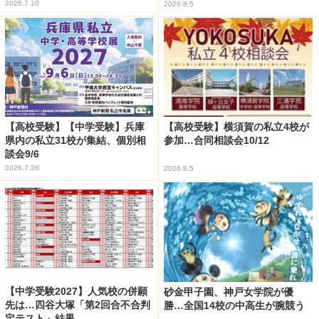
2026.7.10
2026.8.5
【高校受験】【中学受験】兵庫
【高校受験】横須賀の私立4校が
県内の私立31校が集結、個別相
参加…合同相談会10/12
談会9/6
2026.7.28
2026.8.5
【中学受験2027】人気校の併願
砂金甲子園、神戸女学院が優
先は…四谷大塚「第2回合不合判
勝…全国14校の中高生が腕競う
定テスト」結果