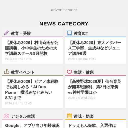
advertisement
NEWS CATEGORY
教育・受験
教育ICT
【夏休み2026】村山斉氏が公
【夏休み2026】東大メタバー
開講義、小中学生のための大
ス工学部、生成AIなどジュニ
学講義スクール9月開校
ア講座6選
2026.8.6 Thu 19:15
2026.7.30 Thu 11:15
教育イベント
生活・健康
【夏休み2026】ピアノ未経験
【高校野球2026夏】仙台育英
でも楽しめる「AI Duo
が開幕戦勝利、第2日は東筑
Piano」横浜みなとみらい
vs神村学園ほか
8/31まで
2026.8.5 Wed 20:32
2026.8.6 Thu 19:45
デジタル生活
趣味・娯楽
Google、アプリ向け年齢確認
ドラえもん短歌、入選作は