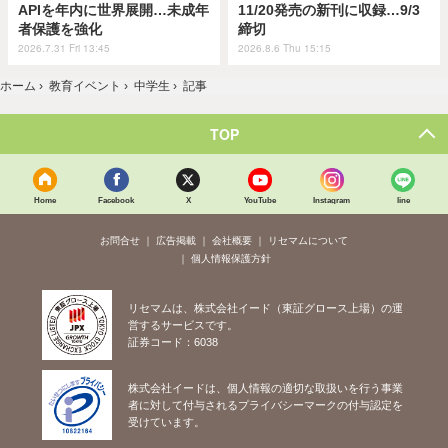
APIを年内に世界展開…未成年
11/20発売の新刊に収録…9/3
者保護を強化
締切
2026.7.31 Fri 13:45
2026.8.6 Thu 15:15
ホーム
›
教育イベント
›
中学生
›
記事
TOP
Home
Facebook
X
YouTube
Instagram
line
お問合せ
広告掲載
会社概要
リセマムについて
個人情報保護方針
リセマムは、株式会社イード（東証グロース上場）の運
営するサービスです。
証券コード：6038
株式会社イードは、個人情報の適切な取扱いを行う事業
者に対して付与されるプライバシーマークの付与認定を
受けています。