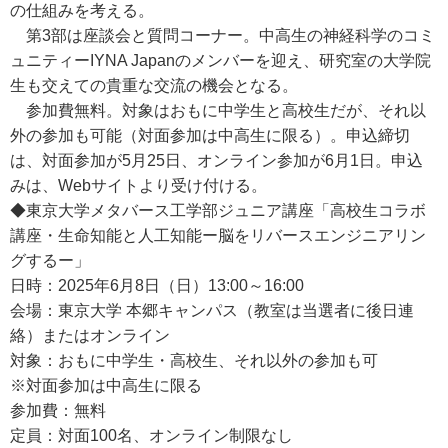
の仕組みを考える。
第3部は座談会と質問コーナー。中高生の神経科学のコミ
ュニティーIYNA Japanのメンバーを迎え、研究室の大学院
生も交えての貴重な交流の機会となる。
参加費無料。対象はおもに中学生と高校生だが、それ以
外の参加も可能（対面参加は中高生に限る）。申込締切
は、対面参加が5月25日、オンライン参加が6月1日。申込
みは、Webサイトより受け付ける。
◆東京大学メタバース工学部ジュニア講座「高校生コラボ
講座・生命知能と人工知能ー脳をリバースエンジニアリン
グするー」
日時：2025年6月8日（日）13:00～16:00
会場：東京大学 本郷キャンパス（教室は当選者に後日連
絡）またはオンライン
対象：おもに中学生・高校生、それ以外の参加も可
※対面参加は中高生に限る
参加費：無料
定員：対面100名、オンライン制限なし