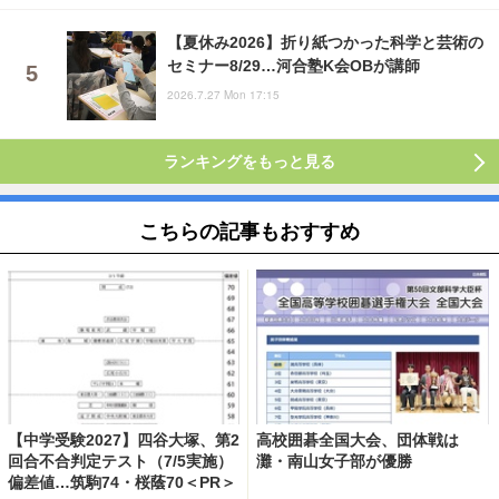
【夏休み2026】折り紙つかった科学と芸術の
セミナー8/29…河合塾K会OBが講師
2026.7.27 Mon 17:15
ランキングをもっと見る
こちらの記事もおすすめ
【中学受験2027】四谷大塚、第2
高校囲碁全国大会、団体戦は
回合不合判定テスト（7/5実施）
灘・南山女子部が優勝
偏差値…筑駒74・桜蔭70＜PR＞