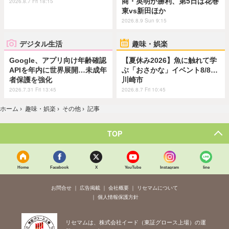
商・英明が勝利、第5日は花巻
2026.8.7 Fri 18:15
東vs新田ほか
2026.8.9 Sun 9:15
デジタル生活
趣味・娯楽
Google、アプリ向け年齢確認
【夏休み2026】魚に触れて学
APIを年内に世界展開…未成年
ぶ「おさかな」イベント8/8…
者保護を強化
川崎市
2026.7.31 Fri 13:45
2026.8.7 Fri 10:45
ホーム
›
趣味・娯楽
›
その他
›
記事
TOP
Home
Facebook
X
YouTube
Instagram
line
お問合せ
広告掲載
会社概要
リセマムについて
個人情報保護方針
リセマムは、株式会社イード（東証グロース上場）の運