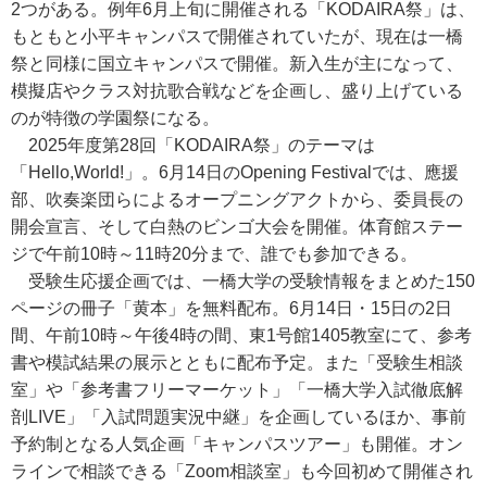
2つがある。例年6月上旬に開催される「KODAIRA祭」は、
もともと小平キャンパスで開催されていたが、現在は一橋
祭と同様に国立キャンパスで開催。新入生が主になって、
模擬店やクラス対抗歌合戦などを企画し、盛り上げている
のが特徴の学園祭になる。
2025年度第28回「KODAIRA祭」のテーマは
「Hello,World!」。6月14日のOpening Festivalでは、應援
部、吹奏楽団らによるオープニングアクトから、委員長の
開会宣言、そして白熱のビンゴ大会を開催。体育館ステー
ジで午前10時～11時20分まで、誰でも参加できる。
受験生応援企画では、一橋大学の受験情報をまとめた150
ページの冊子「黄本」を無料配布。6月14日・15日の2日
間、午前10時～午後4時の間、東1号館1405教室にて、参考
書や模試結果の展示とともに配布予定。また「受験生相談
室」や「参考書フリーマーケット」「一橋大学入試徹底解
剖LIVE」「入試問題実況中継」を企画しているほか、事前
予約制となる人気企画「キャンパスツアー」も開催。オン
ラインで相談できる「Zoom相談室」も今回初めて開催され