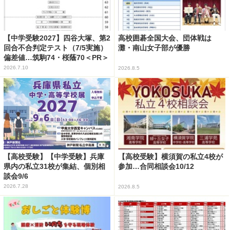
【中学受験2027】四谷大塚、第2
高校囲碁全国大会、団体戦は
回合不合判定テスト（7/5実施）
灘・南山女子部が優勝
偏差値…筑駒74・桜蔭70＜PR＞
2026.7.10
2026.8.5
【高校受験】【中学受験】兵庫
【高校受験】横須賀の私立4校が
県内の私立31校が集結、個別相
参加…合同相談会10/12
談会9/6
2026.7.28
2026.8.5