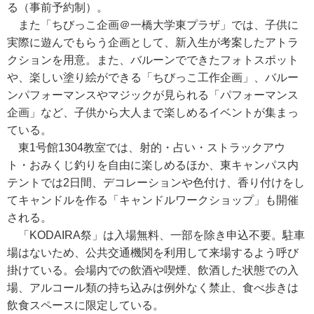
る（事前予約制）。
また「ちびっこ企画＠一橋大学東プラザ」では、子供に
実際に遊んでもらう企画として、新入生が考案したアトラ
クションを用意。また、バルーンでできたフォトスポット
や、楽しい塗り絵ができる「ちびっこ工作企画」、バルー
ンパフォーマンスやマジックが見られる「パフォーマンス
企画」など、子供から大人まで楽しめるイベントが集まっ
ている。
東1号館1304教室では、射的・占い・ストラックアウ
ト・おみくじ釣りを自由に楽しめるほか、東キャンパス内
テントでは2日間、デコレーションや色付け、香り付けをし
てキャンドルを作る「キャンドルワークショップ」も開催
される。
「KODAIRA祭」は入場無料、一部を除き申込不要。駐車
場はないため、公共交通機関を利用して来場するよう呼び
掛けている。会場内での飲酒や喫煙、飲酒した状態での入
場、アルコール類の持ち込みは例外なく禁止、食べ歩きは
飲食スペースに限定している。