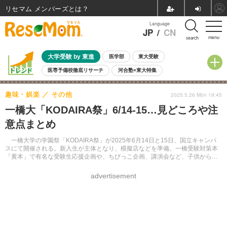
リセマム メンバーズ
Language
JP
/
CN
menu
search
大学受験 by 東進
医学部
東大受験
医専予備校徹底リサーチ
河合塾×東大特集
親子で考える大学選び
高校受験
中学受験
小学校受験
趣味・娯楽
その他
2025.5.26 Mon 19:45
共通テスト
夏休み
8月開催学校説明会・相談会
一橋大「KODAIRA祭」6/14-15…見どころや注
8月開催イベント・WS
全国公立高校 過去問
人気記事
意点まとめ
自由研究教材（小学生向け）
自由研究教材（中学生向け）
ランキング
一橋大学の学園祭「KODAIRA祭」が2025年6月14日と15日、国立キャンパ
スにて開催される。新入生が主体となり、模擬店などを準備。一橋受験対策本
「黄本」で有名な受験生応援企画や、ちびっこ企画、講演会など、子供から大
人まで楽しめる企画が用意されている。
advertisement