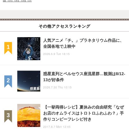
その他アクセスランキング
人気アニメ「チ。」プラネタリウム作品に、
全国各地で上映中
2026.6.9 Tue 18:15
惑星直列とペルセウス座流星群…観測は8/12-
13が好条件
2026.7.30 Thu 10:15
【一挙両得レシピ】夏休みの自由研究「なぜ
お店のオムライスはトロトロふわふわ？」手
作りコンビーフレシピ付き
2017.8.7 Mon 12:45