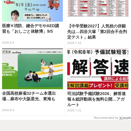
医療✕消防、縫合デモやAED講
【中学受験2027】人気校の併願
習も「おしごと体験博」9/5
先は…四谷大塚「第2回合不合判
定テスト」結果
2026.8.6
2026.7.16
全国高校麻雀32チーム本選出
司法試験予備試験2026、解答速
場…麻布や大阪星光、東海も
報＆総評動画を無料公開…アガ
ルート
2026.8.5
2026.7.21
Recommended by