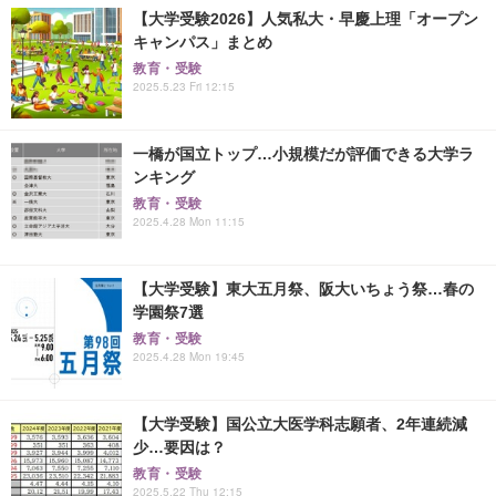
【大学受験2026】人気私大・早慶上理「オープン
キャンパス」まとめ
教育・受験
2025.5.23 Fri 12:15
一橋が国立トップ…小規模だが評価できる大学ラ
ンキング
教育・受験
2025.4.28 Mon 11:15
【大学受験】東大五月祭、阪大いちょう祭…春の
学園祭7選
教育・受験
2025.4.28 Mon 19:45
【大学受験】国公立大医学科志願者、2年連続減
少…要因は？
教育・受験
2025.5.22 Thu 12:15