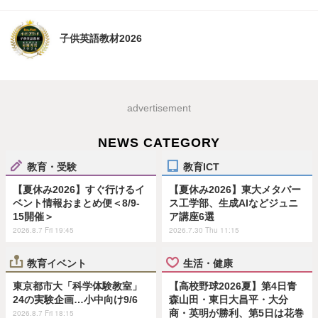
子供英語教材2026
advertisement
NEWS CATEGORY
教育・受験
教育ICT
【夏休み2026】すぐ行けるイ
【夏休み2026】東大メタバー
ベント情報おまとめ便＜8/9-
ス工学部、生成AIなどジュニ
15開催＞
ア講座6選
2026.8.7 Fri 19:45
2026.7.30 Thu 11:15
教育イベント
生活・健康
東京都市大「科学体験教室」
【高校野球2026夏】第4日青
24の実験企画…小中向け9/6
森山田・東日大昌平・大分
商・英明が勝利、第5日は花巻
2026.8.7 Fri 18:15