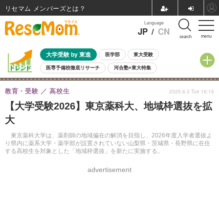
リセマム メンバーズ
Language
JP
/
CN
menu
search
大学受験 by 東進
医学部
東大受験
医専予備校徹底リサーチ
河合塾×東大特集
親子で考える大学選び
高校受験
中学受験
小学校受験
教育・受験
高校生
2025.6.3 Tue 16:15
共通テスト
夏休み
8月開催学校説明会・相談会
【大学受験2026】東京薬科大、地域枠選抜を拡
8月開催イベント・WS
全国公立高校 過去問
人気記事
大
自由研究教材（小学生向け）
自由研究教材（中学生向け）
ランキング
東京薬科大学は、薬剤師の地域偏在の解消を目指し、2026年度入学者選抜よ
り県内に薬系大学・薬学部が設置されていない山梨県・茨城県・長野県に在住
する高校生を対象とした「地域枠選抜」を新たに実施する。
advertisement