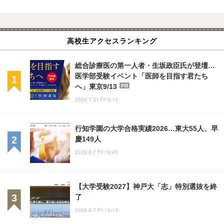
高校生アクセスランキング
総合診療医の第一人者・生坂政臣氏が登壇…
医学部受験イベント「医師を目指す君たち
へ」東京9/13
PR
2026.7.31 Fri 9:15
行知学園の大学合格実績2026…東大55人、早
慶149人
2026.8.7 Fri 18:45
【大学受験2027】神戸大「志」特別選抜を終
了
2026.8.7 Fri 13:15