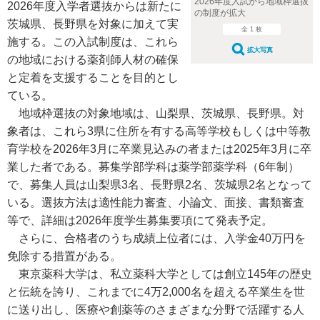
2026年度入試から地域枠選抜
2026年度入学者選抜からは新たに
の制度が拡大
茨城県、長野県を対象に加えて実
全 1 枚
施する。この入試制度は、これら
拡大写真
の地域における薬剤師人材の確保
と定着を支援することを目的とし
ている。
地域枠選抜の対象地域は、山梨県、茨城県、長野県。対
象者は、これら3県に住所を有する高等学校もしくは中等教
育学校を2026年3月に卒業見込みの者または2025年3月に卒
業した者である。募集学部学科は薬学部薬学科（6年制）
で、募集人員は山梨県3名、長野県2名、茨城県2名となって
いる。選抜方法は適性能力審査、小論文、面接、書類審査
等で、詳細は2026年度学生募集要項にて発表予定。
さらに、合格者のうち成績上位者には、入学金40万円を
免除する措置がある。
東京薬科大学は、私立薬科大学としては創立145年の歴史
と伝統を誇り、これまでに4万2,000名を超える卒業生を世
に送り出し、医療や創薬等のさまざまな分野で活躍する人