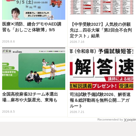
医療✕消防、縫合デモやAED講
【中学受験2027】人気校の併願
習も「おしごと体験博」9/5
先は…四谷大塚「第2回合不合判
定テスト」結果
2026.8.6
2026.7.16
全国高校麻雀32チーム本選出
司法試験予備試験2026、解答速
場…麻布や大阪星光、東海も
報＆総評動画を無料公開…アガ
ルート
2026.8.5
2026.7.21
Recommended by