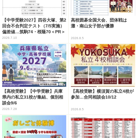
【中学受験2027】四谷大塚、第2
高校囲碁全国大会、団体戦は
回合不合判定テスト（7/5実施）
灘・南山女子部が優勝
偏差値…筑駒74・桜蔭70＜PR＞
2026.7.10
2026.8.5
【高校受験】【中学受験】兵庫
【高校受験】横須賀の私立4校が
県内の私立31校が集結、個別相
参加…合同相談会10/12
談会9/6
2026.7.28
2026.8.5