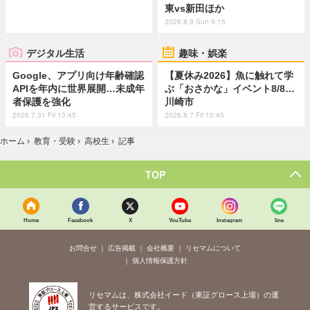
東vs新田ほか
2026.8.9 Sun 9:15
デジタル生活
趣味・娯楽
Google、アプリ向け年齢確認
【夏休み2026】魚に触れて学
APIを年内に世界展開…未成年
ぶ「おさかな」イベント8/8…
者保護を強化
川崎市
2026.7.31 Fri 13:45
2026.8.7 Fri 10:45
ホーム
›
教育・受験
›
高校生
›
記事
TOP
Home
Facebook
X
YouTube
Instagram
line
お問合せ
広告掲載
会社概要
リセマムについて
個人情報保護方針
リセマムは、株式会社イード（東証グロース上場）の運
営するサービスです。