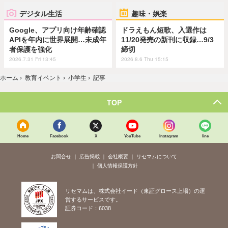
デジタル生活
趣味・娯楽
Google、アプリ向け年齢確認
ドラえもん短歌、入選作は
APIを年内に世界展開…未成年
11/20発売の新刊に収録…9/3
者保護を強化
締切
2026.7.31 Fri 13:45
2026.8.6 Thu 15:15
ホーム
›
教育イベント
›
小学生
›
記事
TOP
Home
Facebook
X
YouTube
Instagram
line
お問合せ
広告掲載
会社概要
リセマムについて
個人情報保護方針
リセマムは、株式会社イード（東証グロース上場）の運
営するサービスです。
証券コード：6038