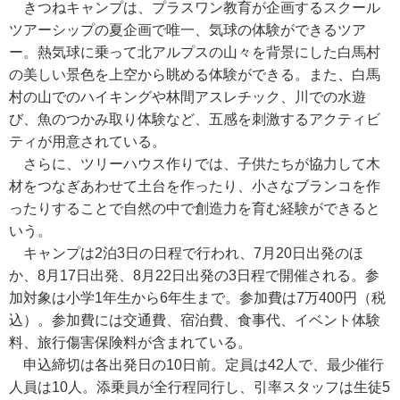
きつねキャンプは、プラスワン教育が企画するスクール
ツアーシップの夏企画で唯一、気球の体験ができるツア
ー。熱気球に乗って北アルプスの山々を背景にした白馬村
の美しい景色を上空から眺める体験ができる。また、白馬
村の山でのハイキングや林間アスレチック、川での水遊
び、魚のつかみ取り体験など、五感を刺激するアクティビ
ティが用意されている。
さらに、ツリーハウス作りでは、子供たちが協力して木
材をつなぎあわせて土台を作ったり、小さなブランコを作
ったりすることで自然の中で創造力を育む経験ができると
いう。
キャンプは2泊3日の日程で行われ、7月20日出発のほ
か、8月17日出発、8月22日出発の3日程で開催される。参
加対象は小学1年生から6年生まで。参加費は7万400円（税
込）。参加費には交通費、宿泊費、食事代、イベント体験
料、旅行傷害保険料が含まれている。
申込締切は各出発日の10日前。定員は42人で、最少催行
人員は10人。添乗員が全行程同行し、引率スタッフは生徒5