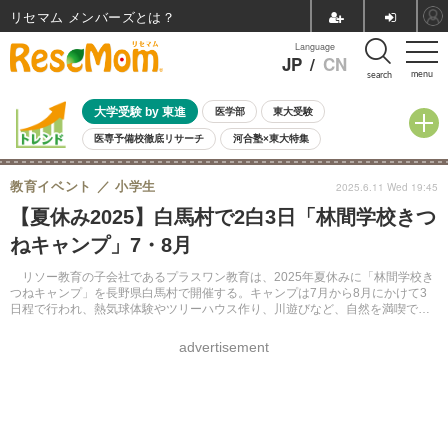
リセマム メンバーズ
Language
JP
/
CN
menu
search
大学受験 by 東進
医学部
東大受験
医専予備校徹底リサーチ
河合塾×東大特集
親子で考える大学選び
高校受験
中学受験
小学校受験
教育イベント
小学生
2025.6.11 Wed 19:45
共通テスト
夏休み
8月開催学校説明会・相談会
【夏休み2025】白馬村で2白3日「林間学校きつ
8月開催イベント・WS
全国公立高校 過去問
人気記事
ねキャンプ」7・8月
自由研究教材（小学生向け）
自由研究教材（中学生向け）
ランキング
リソー教育の子会社であるプラスワン教育は、2025年夏休みに「林間学校き
つねキャンプ」を長野県白馬村で開催する。キャンプは7月から8月にかけて3
日程で行われ、熱気球体験やツリーハウス作り、川遊びなど、自然を満喫でき
る内容となっている。対象は小学生、参加費は7万400円（税込）。
advertisement