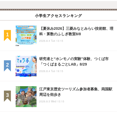
小学生アクセスランキング
【夏休み2026】三菱みなとみらい技術館、理
科・算数のふしぎ教室8/8
2026.8.4 Tue 13:15
研究者と“ホンモノの実験”体験、つくば市
「つくばまるごとLAB」8/29
2026.8.4 Tue 19:15
江戸東京歴史ツーリズム参加者募集、両国駅
周辺を街歩き
2026.8.5 Wed 13:15