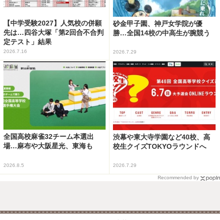
【中学受験2027】人気校の併願
砂金甲子園、神戸女学院が優
先は…四谷大塚「第2回合不合判
勝…全国14校の中高生が腕競う
定テスト」結果
2026.7.16
2026.7.29
全国高校麻雀32チーム本選出
渋幕や東大寺学園など40校、高
場…麻布や大阪星光、東海も
校生クイズTOKYOラウンドへ
2026.8.5
2026.7.29
Recommended by