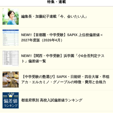
特集・連載
編集長・加藤紀子連載「今、会いたい人」
NEW!!【首都圏・中学受験】SAPIX 上位校偏差値＜
2027年度版（2026年4月）
NEW!!【関西・中学受験】浜学園「小6合否判定テス
ト」偏差値一覧
【中学受験の塾選び】SAPIX・日能研・四谷大塚・早稲
アカ・エルカミノ・グノーブルの特徴・費用と合格力
都道府県別 高校入試偏差値ランキング