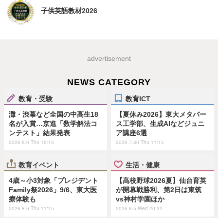
子供英語教材2026
advertisement
NEWS CATEGORY
教育・受験
教育ICT
灘・渋幕など全国の中高生18
【夏休み2026】東大メタバー
名が入賞…京進「数学解法コ
ス工学部、生成AIなどジュニ
ンテスト」結果発表
ア講座6選
2026.8.6 Thu 16:15
2026.7.30 Thu 11:15
教育イベント
生活・健康
4歳～小3対象「プレジデント
【高校野球2026夏】仙台育英
Family祭2026」9/6、東大医
が開幕戦勝利、第2日は東筑
療体験も
vs神村学園ほか
2026.8.6 Thu 11:15
2026.8.5 Wed 20:32