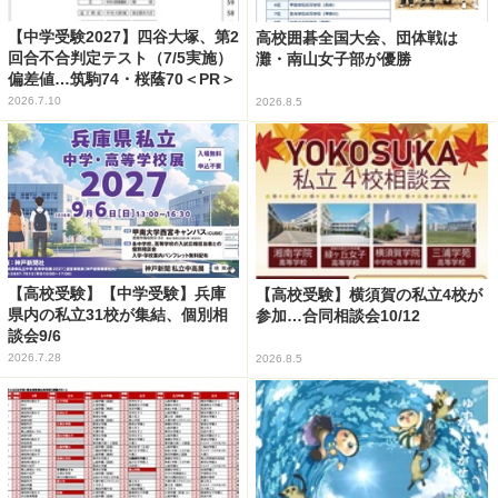
【中学受験2027】四谷大塚、第2
高校囲碁全国大会、団体戦は
回合不合判定テスト（7/5実施）
灘・南山女子部が優勝
偏差値…筑駒74・桜蔭70＜PR＞
2026.7.10
2026.8.5
【高校受験】【中学受験】兵庫
【高校受験】横須賀の私立4校が
県内の私立31校が集結、個別相
参加…合同相談会10/12
談会9/6
2026.7.28
2026.8.5