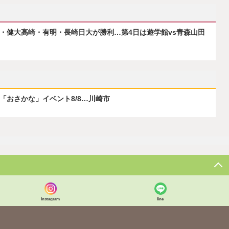
府・健大高崎・有明・長崎日大が勝利…第4日は遊学館vs青森山田
ぶ「おさかな」イベント8/8…川崎市
Instagram
line