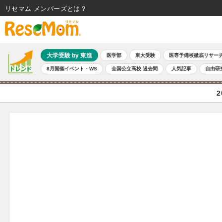
リセマム メンバーズ
大学受験 by 東進
医学部
東大受験
医専予備校徹底リサー
8月開催イベント・WS
全国公立高校 過去問
人気記事
自由研