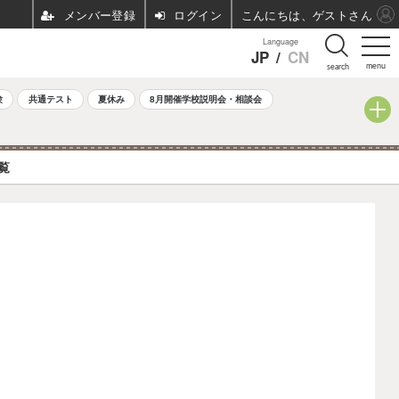
ログイン
こんにちは、ゲストさん
Language
JP
/
CN
menu
search
験
共通テスト
夏休み
8月開催学校説明会・相談会
覧