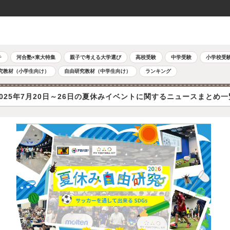
チ
河合塾×東大特集
親子で考える大学選び
高校受験
中学受験
小学校受
究教材（小学生向け）
自由研究教材（中学生向け）
ランキング
2025年7月20日～26日の夏休みイベントに関するニュースまとめ一