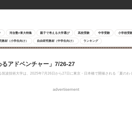
チ
河合塾×東大特集
親子で考える大学選び
高校受験
中学受験
小学校受
究教材（小学生向け）
自由研究教材（中学生向け）
ランキング
アドベンチャー」7/26-27
技術大学は、2025年7月26日から27日に東京・日本橋で開催される「夏のわくわ
advertisement