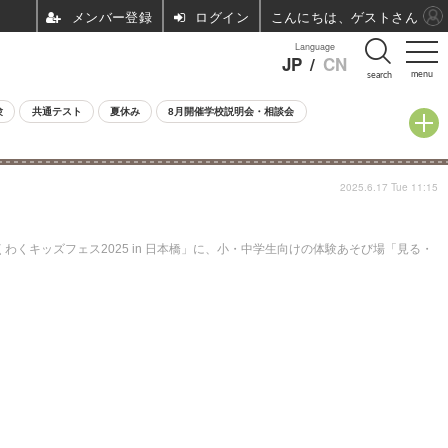
ログイン
こんにちは、ゲストさん
Language
JP
/
CN
menu
search
験
共通テスト
夏休み
8月開催学校説明会・相談会
2025.6.17 Tue 11:15
くキッズフェス2025 in 日本橋」に、小・中学生向けの体験あそび場「見る・