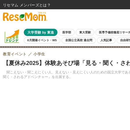
リセマム メンバーズ
大学受験 by 東進
医学部
東大受験
医専予備校徹底リサー
8月開催イベント・WS
全国公立高校 過去問
人気記事
自由研
教育イベント
小学生
【夏休み2025】体験あそび場「見る・聞く・さわる
聞こえない・聞こえにくい人、見えない・見えにくい人のための国立大学である筑波
聞く・さわるアドベンチャー」を出展する。