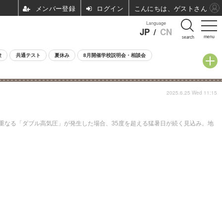
ログイン
こんにちは、ゲストさん
Language
JP
/
CN
menu
search
験
共通テスト
夏休み
8月開催学校説明会・相談会
2025.6.25 Wed 11:15
が重なる「ダブル高気圧」が発生した場合、35度を超える猛暑日が続く見込み。地