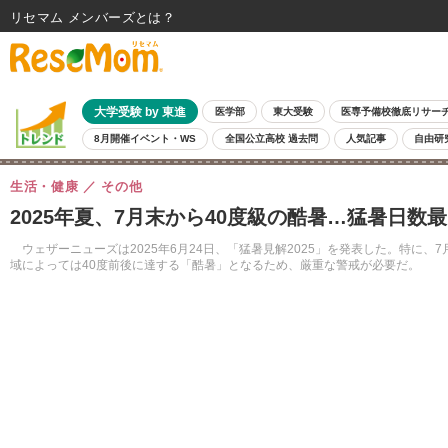
リセマム メンバーズ
大学受験 by 東進
医学部
東大受験
医専予備校徹底リサー
8月開催イベント・WS
全国公立高校 過去問
人気記事
自由研
生活・健康
その他
2025年夏、7月末から40度級の酷暑…猛暑日数
ウェザーニューズは2025年6月24日、「猛暑見解2025」を発表した。特に
域によっては40度前後に達する「酷暑」となるため、厳重な警戒が必要だ。