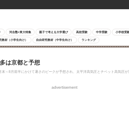
チ
河合塾×東大特集
親子で考える大学選び
高校受験
中学受験
小学校受
究教材（小学生向け）
自由研究教材（中学生向け）
ランキング
最多は京都と予想
、7月末～8月前半にかけて暑さのピークが予想され、太平洋高気圧とチベット高気圧
advertisement