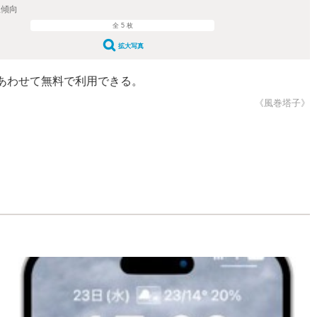
温傾向
全 5 枚
拡大写真
あわせて無料で利用できる。
《風巻塔子》