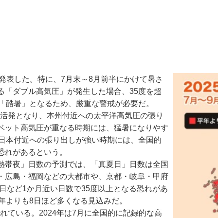
を発表した。特に、7月末～8月前半にかけて暑さ
る「ダブル高気圧」が発生した場合、35度を超
る「酷暑」となるため、厳重な警戒が必要だ。
が活発となり、本州付近への太平洋高気圧の張り
ベット高気圧が重なる時期には、猛暑になりやす
、日本付近への張り出しが強い時期には、全国的
恐れがあるという。
熱帯夜」日数の予測では、「真夏日」日数は全国
・広島・福岡などの大都市や、京都・岐阜・甲府
日など1か月近い日数で35度以上となる恐れがあ
年よりも8日ほど多くなる見込みだ。
れている。2024年は7月に全国的に記録的な高