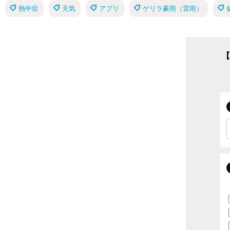
熱中症
天気
アプリ
ゲリラ豪雨（雷雨）
【