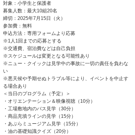
対象：小学生と保護者
募集人数：最大10組20名
締切：2025年7月15日（火）
参加費：無料
申込方法：専用フォームより応募
※1人1回までの応募とする
※交通費、宿泊費などは自己負担
※スケジュールは変更となる可能性あり
※ニュー・クイックは見学中の事故に一切の責任を負わな
い
※悪天候や予期せぬトラブル等により、イベントを中止す
る場合あり
＜当日のプログラム（予定）＞
・オリエンテーション＆映像視聴（10分）
・工場敷地内のバス見学（30分）
・商品充填ラインの見学（15分）
・あぶらミュージアム見学（15分）
・油の基礎知識クイズ（20分）