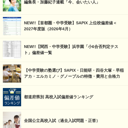
編集長・加藤紀子連載「今、会いたい人」
NEW!!【首都圏・中学受験】SAPIX 上位校偏差値＜
2027年度版（2026年4月）
NEW!!【関西・中学受験】浜学園「小6合否判定テス
ト」偏差値一覧
【中学受験の塾選び】SAPIX・日能研・四谷大塚・早稲
アカ・エルカミノ・グノーブルの特徴・費用と合格力
都道府県別 高校入試偏差値ランキング
全国公立高校入試（過去入試問題・正答）