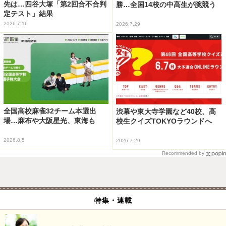
先は…四谷大塚「第2回合不合判
勝…全国14校の中高生が腕競う
定テスト」結果
2026.7.16
2026.7.29
全国高校麻雀32チーム本選出
渋幕や東大寺学園など40校、高
場…麻布や大阪星光、東海も
校生クイズTOKYOラウンドへ
2026.8.5
2026.7.29
Recommended by
特集・連載