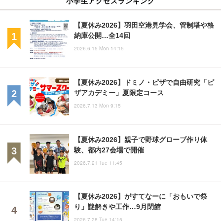
小学生アクセスランキング
【夏休み2026】羽田空港見学会、管制塔や格
納庫公開…全14回
2026.6.15 Mon 14:15
【夏休み2026】ドミノ・ピザで自由研究「ピ
ザアカデミー」夏限定コース
2026.7.13 Mon 9:15
【夏休み2026】親子で野球グローブ作り体
験、都内27会場で開催
2026.7.21 Tue 11:45
【夏休み2026】がすてなーに「おもいで祭
り」謎解きや工作…9月閉館
2026.7.28 Tue 14:15