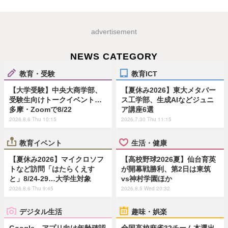
advertisement
NEWS CATEGORY
教育・受験
教育ICT
【大学受験】中央大商学部、
【夏休み2026】東大メタバー
受験生向けトークイベント…
ス工学部、生成AIなどジュニ
多摩・Zoomで8/22
ア講座6選
2026.8.6 Thu 10:15
2026.7.30 Thu 11:15
教育イベント
生活・健康
【夏休み2026】マイクロソフ
【高校野球2026夏】仙台育英
トなど訪問「はたらくえす
が開幕戦勝利、第2日は東筑
と」8/24-29…大学生対象
vs神村学園ほか
2026.8.6 Thu 9:45
2026.8.5 Wed 20:32
デジタル生活
趣味・娯楽