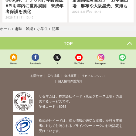
Google、アプリ向け年齢確認
全国高校麻雀32チーム本選出
APIを年内に世界展開…未成年
場…麻布や大阪星光、東海も
者保護を強化
2026.8.5 Wed 19:45
2026.7.31 Fri 13:45
ホーム
›
趣味・娯楽
›
小学生
›
記事
TOP
Home
Facebook
X
YouTube
Instagram
line
お問合せ
広告掲載
会社概要
リセマムについて
個人情報保護方針
リセマムは、株式会社イード（東証グロース上場）の運
営するサービスです。
証券コード：6038
株式会社イードは、個人情報の適切な取扱いを行う事業
者に対して付与されるプライバシーマークの付与認定を
受けています。