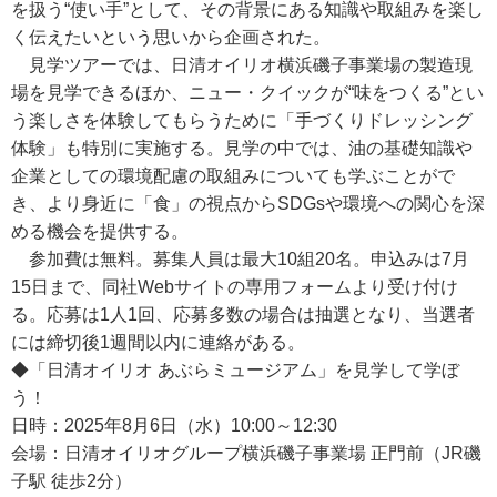
を扱う“使い手”として、その背景にある知識や取組みを楽し
く伝えたいという思いから企画された。
見学ツアーでは、日清オイリオ横浜磯子事業場の製造現
場を見学できるほか、ニュー・クイックが“味をつくる”とい
う楽しさを体験してもらうために「手づくりドレッシング
体験」も特別に実施する。見学の中では、油の基礎知識や
企業としての環境配慮の取組みについても学ぶことがで
き、より身近に「食」の視点からSDGsや環境への関心を深
める機会を提供する。
参加費は無料。募集人員は最大10組20名。申込みは7月
15日まで、同社Webサイトの専用フォームより受け付け
る。応募は1人1回、応募多数の場合は抽選となり、当選者
には締切後1週間以内に連絡がある。
◆「日清オイリオ あぶらミュージアム」を見学して学ぼ
う！
日時：2025年8月6日（水）10:00～12:30
会場：日清オイリオグループ横浜磯子事業場 正門前（JR磯
子駅 徒歩2分）