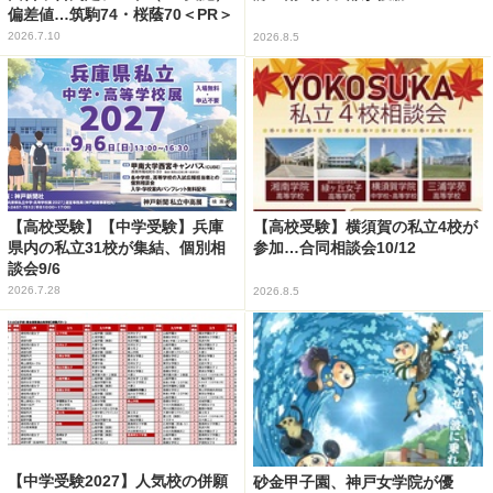
偏差値…筑駒74・桜蔭70＜PR＞
2026.7.10
2026.8.5
【高校受験】【中学受験】兵庫
【高校受験】横須賀の私立4校が
県内の私立31校が集結、個別相
参加…合同相談会10/12
談会9/6
2026.7.28
2026.8.5
【中学受験2027】人気校の併願
砂金甲子園、神戸女学院が優