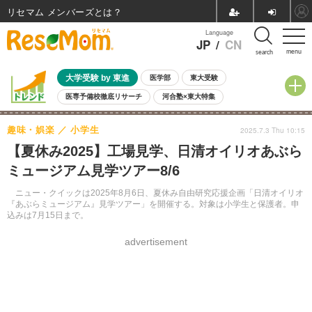
リセマム メンバーズ
Language
JP
/
CN
menu
search
大学受験 by 東進
医学部
東大受験
医専予備校徹底リサーチ
河合塾×東大特集
親子で考える大学選び
高校受験
中学受験
小学校受験
趣味・娯楽
小学生
2025.7.3 Thu 10:15
共通テスト
夏休み
8月開催学校説明会・相談会
【夏休み2025】工場見学、日清オイリオあぶら
8月開催イベント・WS
全国公立高校 過去問
人気記事
ミュージアム見学ツアー8/6
自由研究教材（小学生向け）
自由研究教材（中学生向け）
ランキング
ニュー・クイックは2025年8月6日、夏休み自由研究応援企画「日清オイリオ
『あぶらミュージアム』見学ツアー」を開催する。対象は小学生と保護者。申
込みは7月15日まで。
advertisement