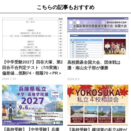
こちらの記事もおすすめ
【中学受験2027】四谷大塚、第2
高校囲碁全国大会、団体戦は
回合不合判定テスト（7/5実施）
灘・南山女子部が優勝
偏差値…筑駒74・桜蔭70＜PR＞
2026.7.10
2026.8.5
【高校受験】【中学受験】兵庫
【高校受験】横須賀の私立4校が