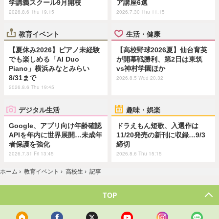
学講義スクール9月開校
ア講座6選
2026.8.6 Thu 19:15
2026.7.30 Thu 11:15
教育イベント
生活・健康
【夏休み2026】ピアノ未経験
【高校野球2026夏】仙台育英
でも楽しめる「AI Duo
が開幕戦勝利、第2日は東筑
Piano」横浜みなとみらい
vs神村学園ほか
8/31まで
2026.8.5 Wed 20:32
2026.8.6 Thu 19:45
デジタル生活
趣味・娯楽
Google、アプリ向け年齢確認
ドラえもん短歌、入選作は
APIを年内に世界展開…未成年
11/20発売の新刊に収録…9/3
者保護を強化
締切
2026.7.31 Fri 13:45
2026.8.6 Thu 15:15
ホーム
›
教育イベント
›
高校生
›
記事
TOP