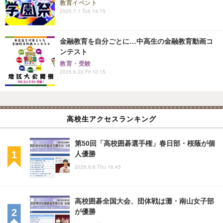
教育イベント
2025.7.1 Tue 14:15
金融教育を自分ごとに…中高生の金融教育動画コ
ンテスト
教育・受験
2025.6.20 Fri 10:15
高校生アクセスランキング
第50回「高校囲碁選手権」春日部・桜蔭が個
人優勝
2026.8.6 Thu 16:45
高校囲碁全国大会、団体戦は灘・南山女子部
が優勝