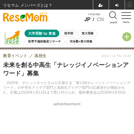
リセマム メンバーズ
Language
JP
/
CN
menu
search
大学受験 by 東進
医学部
東大受験
医専予備校徹底リサーチ
河合塾×東大特集
親子で考える大学選び
高校受験
中学受験
小学校受験
教育イベント
高校生
2025.7.10 Thu 19:45
共通テスト
夏休み
8月開催学校説明会・相談会
未来を創る中高生「ナレッジイノベーションア
8月開催イベント・WS
全国公立高校 過去問
人気記事
ワード」募集
自由研究教材（小学生向け）
自由研究教材（中学生向け）
ランキング
2025年、ナレッジキャピタルが主催する「第13回ナレッジイノベーションア
ワード」の中学生アイデア部門と高校生アイデア部門の応募受付が開始され
た。応募は2026年1月13日まで受け付けられ、最終審査会は2026年3月20日に
グランフロント大阪で開催される。
advertisement