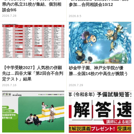
県内の私立31校が集結、個別相
参加…合同相談会10/12
談会9/6
2026.7.28
2026.8.5
【中学受験2027】人気校の併願
砂金甲子園、神戸女学院が優
先は…四谷大塚「第2回合不合判
勝…全国14校の中高生が腕競う
定テスト」結果
2026.7.16
2026.7.29