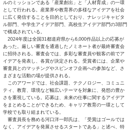
ルのミッションである「産業創出」と「人材育成」の一環
として行われる。産業界や教育界の多様なアイデアを社会
に広く発信することを目的としており、ナレッジキャピタ
ル部門、中学生アイデア部門、高校生アイデア部門の3部門
で構成されている。
2024年度は全国31都道府県から6,000作品以上の応募が
あった。厳しい審査を通過したノミネート者が最終審査会
に招待される。審査会では、多彩な審査員や観客の前でア
イデアを発表し、各賞が決定される。受賞者には、企業や
審査員とのマッチングやスピンオフ企画への参加など、さ
まざまな活動の場が提供される。
このアワードでは、社会課題、テクノロジー、コミュニ
ティ、教育、環境など幅広いテーマを対象に、発想の豊か
さを重視している。応募は、未来の仕事に関するアイデア
をまとめることができるため、キャリア教育の一環として
学校でも取り組まれている。
審査員長を務める河口洋一郎氏は、「受賞はゴールでは
なく、アイデアを発展させるスタートである」と述べ、特