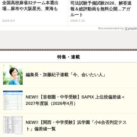
全国高校麻雀32チーム本選出
司法試験予備試験2026、解答速
場…麻布や大阪星光、東海も
報＆総評動画を無料公開…アガ
ルート
2026.8.5
2026.7.21
Recommended by
特集・連載
編集長・加藤紀子連載「今、会いたい人」
NEW!!【首都圏・中学受験】SAPIX 上位校偏差値＜
2027年度版（2026年4月）
NEW!!【関西・中学受験】浜学園「小6合否判定テス
ト」偏差値一覧