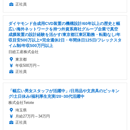
正社員
ダイヤモンド合成用CVD装置の機構設計/60年以上の歴史と幅
広い海外ネットワークを持つ外資系商社グループ企業で真空
成膜装置の設計経験を活かす/東京都江東区勤務・転勤なし/年
収目安500万以上×完全週休2日・年間休日125日/フレックスタ
イム制/年収500万円以上
日総工産株式会社
東京都
年収500万円～
正社員
「幅広い男女スタッフが活躍中」/日用品や文房具のピッキン
グ/土日休み/福利厚生充実/20~30代活躍中
株式会社Tetote
埼玉県
月給27万円～34万円
正社員