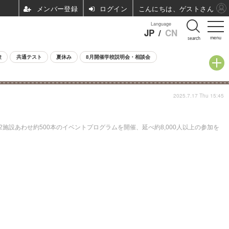
ログイン
こんにちは、ゲストさん
Language
JP
/
CN
menu
search
験
共通テスト
夏休み
8月開催学校説明会・相談会
2025.7.17 Thu 15:45
設あわせ約500本のイベントプログラムを開催、延べ約8,000人以上の参加を