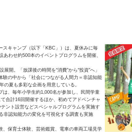
スキャンプ（以下「KBC」）は、夏休みに毎
設あわせ約500本のイベントプログラムを開催、
展開。「放課後の時間を“消費”から“投資”へ」
体験の中から「社会につながる人間力＝非認知能
5年の夏も多彩な企画を用意している。
、毎年小学生約1,000名が参加し、民間学童
て合計16回開催するほか、初めてアドベンチャ
やテント設営などスペシャルプログラムを実施す
よる非認知能力の変化を可視化する調査も実施
験、保育士体験、芸術鑑賞、電車の車両工場見学