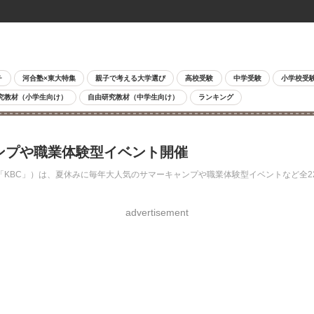
チ
河合塾×東大特集
親子で考える大学選び
高校受験
中学受験
小学校受
究教材（小学生向け）
自由研究教材（中学生向け）
ランキング
ャンプや職業体験型イベント開催
BC」）は、夏休みに毎年大人気のサマーキャンプや職業体験型イベントなど全22施
advertisement