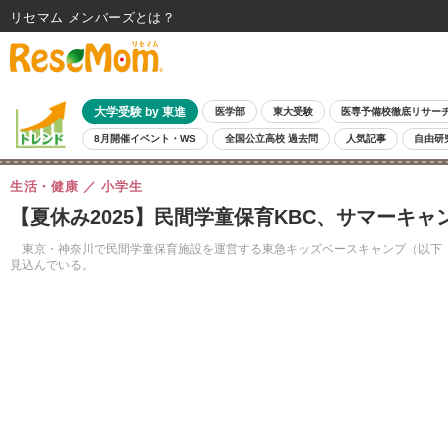
リセマム メンバーズ
大学受験 by 東進
医学部
東大受験
医専予備校徹底リサー
8月開催イベント・WS
全国公立高校 過去問
人気記事
自由研
生活・健康
小学生
【夏休み2025】民間学童保育KBC、サマーキ
東京・神奈川で民間学童保育施設を運営する東急キッズベースキャンプ（以下「K
見込んでいる。