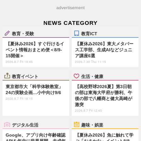
advertisement
NEWS CATEGORY
教育・受験
教育ICT
【夏休み2026】すぐ行けるイ
【夏休み2026】東大メタバー
ベント情報おまとめ便＜8/9-
ス工学部、生成AIなどジュニ
15開催＞
ア講座6選
2026.8.7 Fri 19:45
2026.7.30 Thu 11:15
教育イベント
生活・健康
東京都市大「科学体験教室」
【高校野球2026夏】第3日朝
24の実験企画…小中向け9/6
の部は東海大甲府が勝利、午
後の部で八幡商と健大高崎が
2026.8.7 Fri 18:15
激突
2026.8.7 Fri 12:45
デジタル生活
趣味・娯楽
Google、アプリ向け年齢確認
【夏休み2026】魚に触れて学