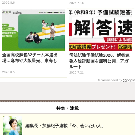
2026.8.6
2026.7.16
全国高校麻雀32チーム本選出
司法試験予備試験2026、解答速
場…麻布や大阪星光、東海も
報＆総評動画を無料公開…アガ
ルート
2026.8.5
2026.7.21
Recommended by
特集・連載
編集長・加藤紀子連載「今、会いたい人」