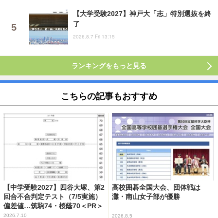
【大学受験2027】神戸大「志」特別選抜を終
了
2026.8.7 Fri 13:15
ランキングをもっと見る
こちらの記事もおすすめ
【中学受験2027】四谷大塚、第2
高校囲碁全国大会、団体戦は
回合不合判定テスト（7/5実施）
灘・南山女子部が優勝
偏差値…筑駒74・桜蔭70＜PR＞
2026.7.10
2026.8.5