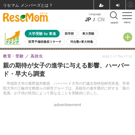
リセマム メンバーズ
Language
JP
/
CN
menu
search
大学受験 by 東進
医学部
東大受験
医専予備校徹底リサーチ
河合塾×東大特集
親子で考える大学選び
高校受験
中学受験
小学校受験
教育・受験
高校生
2025.7.17 Thu 17:15
共通テスト
夏休み
8月開催学校説明会・相談会
親の期待が女子の進学に与える影響、ハーバー
8月開催イベント・WS
全国公立高校 過去問
人気記事
ド・早大ら調査
自由研究教材（小学生向け）
自由研究教材（中学生向け）
ランキング
早稲田大学の尾野嘉邦教授、ハーバード大学の打越文弥特別研究所員、学習
院大学の三輪洋文教授らの研究グループは、高校生の進学選択に対する「親の
意識」が子供の性別によって異なることを実験的に示した。
advertisement