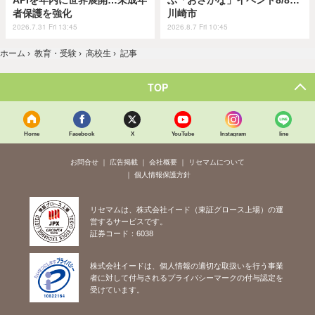
APIを年内に世界展開…未成年
ぶ「おさかな」イベント8/8…
者保護を強化
川崎市
2026.7.31 Fri 13:45
2026.8.7 Fri 10:45
ホーム
›
教育・受験
›
高校生
›
記事
TOP
Home
Facebook
X
YouTube
Instagram
line
お問合せ
広告掲載
会社概要
リセマムについて
個人情報保護方針
リセマムは、株式会社イード（東証グロース上場）の運
営するサービスです。
証券コード：6038
株式会社イードは、個人情報の適切な取扱いを行う事業
者に対して付与されるプライバシーマークの付与認定を
受けています。