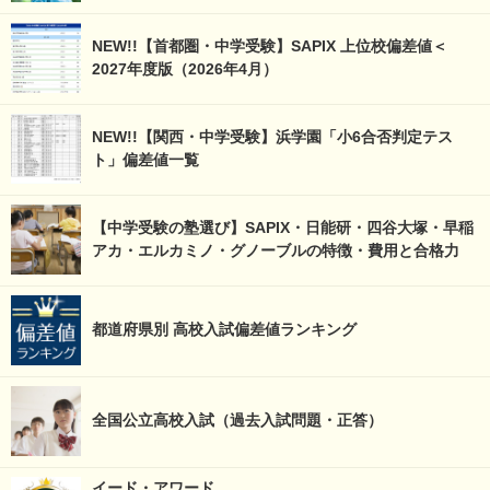
NEW!!【首都圏・中学受験】SAPIX 上位校偏差値＜
2027年度版（2026年4月）
NEW!!【関西・中学受験】浜学園「小6合否判定テス
ト」偏差値一覧
【中学受験の塾選び】SAPIX・日能研・四谷大塚・早稲
アカ・エルカミノ・グノーブルの特徴・費用と合格力
都道府県別 高校入試偏差値ランキング
全国公立高校入試（過去入試問題・正答）
イード・アワード