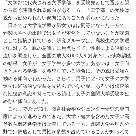
「文学部に代表される文系学部」を受験先として選ぶと親
から高く評価される傾向がある一方、「工学部」の受験は
親から勧められない傾向にあることが明らかになった。
日本では大学進学率が男女でほぼ同等になった一方で、
難関大学への出願では女子が依然として少ないことが課題
として指摘されている。研究グループは、高校生の大学選
びに対する「親の意識」に焦点を当て、性別による評価の
違いを調査した。全国の成人3,000人を対象とした実験調査
の結果、女子が「女子学生が多い大学」あるいは「女子向
きとされる学部」を希望している場合に、その親は受験を
勧める傾向がわかった。さらに、男子に比べて女子の大学
進学に経済的な便益を見込んでいない親、あるいは伝統的
な性役割意識を持っている親は、女子の難関大学受験を勧
めない傾向にあった。
これまでの研究は、教育社会学やジェンダー研究の専門
家によって進められてきた。大学・短大を含めた女子の高
等教育機関進学率は上昇している一方、難関大学や理系分
野では依然として男性が多数を占めていることが知られて