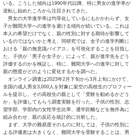
いる。こうした傾向は1990年代以降、特に男女の進学率が
逆転し始めたころから注目されてきた。
男女の大学進学率は均等化しているにもかかわらず、女
子が難関大学への進学を避ける傾向が続いている。これは
本人の希望だけでなく、親の性別に対する期待が影響して
いるのではないかと考え、同研究では、女子の進学判断に
おける「親の無意識バイアス」を可視化することを目指し
た。子供が「男子か女子か」によって、親が進学先をどう
評価するのかを検証し、特に、難関大学への進学に対して
親の態度がどのように変化するかを調べた。
オンライン調査は2023年2月下旬から3月上旬にかけて、
全国の成人男女3,000人を対象に架空の高校生のプロフィー
ルを提示し、その高校生の親として「受験を勧めるかどう
か」を評価してもらう調査実験を行った。子供の性別、志
望学部、学部内の女性学生比率、通学距離などを無作為に
組み合わせ、親の反応を統計的に分析した。
まず、大学の難易度そのものに対しては、子供の性別に
よる評価差は大きくなく、難関大学を受験することは、男