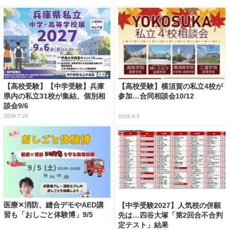
【高校受験】【中学受験】兵庫
【高校受験】横須賀の私立4校が
県内の私立31校が集結、個別相
参加…合同相談会10/12
談会9/6
2026.7.28
2026.8.5
医療✕消防、縫合デモやAED講
【中学受験2027】人気校の併願
習も「おしごと体験博」9/5
先は…四谷大塚「第2回合不合判
定テスト」結果