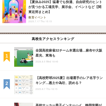
【夏休み2025】猛暑でも快適、自由研究のヒント
が見つかる工場見学、展示会、イベントなど【関
東近郊まとめ】
教育イベント
2025.7.17 Thu 15:15
高校生アクセスランキング
全国高校麻雀32チーム本選出場…麻布や大阪
星光、東海も
2026.8.5 Wed 19:45
【高校野球2025夏】出場選手のレア名字ラン
キング…惠土や為壮、読める？
2025.8.7 Thu 16:15
高校サッカー男子インターハイ、静岡学園が