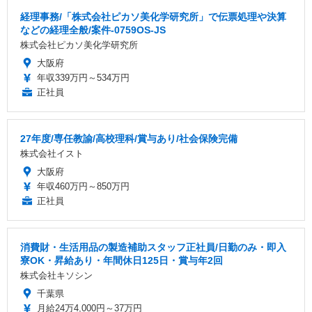
経理事務/「株式会社ピカソ美化学研究所」で伝票処理や決算
などの経理全般/案件-0759OS-JS
株式会社ピカソ美化学研究所
大阪府
年収339万円～534万円
正社員
27年度/専任教諭/高校理科/賞与あり/社会保険完備
株式会社イスト
大阪府
年収460万円～850万円
正社員
消費財・生活用品の製造補助スタッフ正社員/日勤のみ・即入
寮OK・昇給あり・年間休日125日・賞与年2回
株式会社キソシン
千葉県
月給24万4,000円～37万円