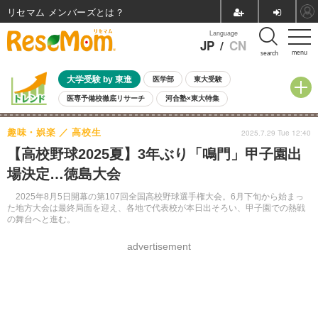
リセマム メンバーズ
Language
JP
/
CN
menu
search
大学受験 by 東進
医学部
東大受験
医専予備校徹底リサーチ
河合塾×東大特集
親子で考える大学選び
高校受験
中学受験
小学校受験
趣味・娯楽
高校生
2025.7.29 Tue 12:40
共通テスト
夏休み
8月開催学校説明会・相談会
【高校野球2025夏】3年ぶり「鳴門」甲子園出
8月開催イベント・WS
全国公立高校 過去問
人気記事
場決定…徳島大会
自由研究教材（小学生向け）
自由研究教材（中学生向け）
ランキング
2025年8月5日開幕の第107回全国高校野球選手権大会。6月下旬から始まっ
た地方大会は最終局面を迎え、各地で代表校が本日出そろい、甲子園での熱戦
の舞台へと進む。
advertisement