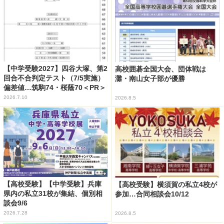
【中学受験2027】四谷大塚、第2
高校囲碁全国大会、団体戦は
回合不合判定テスト（7/5実施）
灘・南山女子部が優勝
偏差値…筑駒74・桜蔭70＜PR＞
2026.7.10
2026.8.5
【高校受験】【中学受験】兵庫
【高校受験】横須賀の私立4校が
県内の私立31校が集結、個別相
参加…合同相談会10/12
談会9/6
2026.7.28
2026.8.5