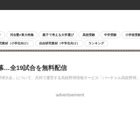
チ
河合塾×東大特集
親子で考える大学選び
高校受験
中学受験
小学校受
究教材（小学生向け）
自由研究教材（中学生向け）
ランキング
幕…全19試合を無料配信
神宮野球大会」について、共同で運営する高校野球情報サービス「バーチャル高校野球
advertisement