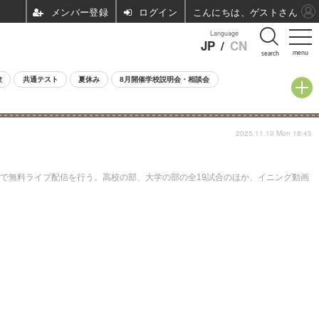
ログイン
こんにちは、ゲストさん
Language
JP
/
CN
menu
search
験
共通テスト
夏休み
8月開催学校説明会・相談会
2025.11.10 Mon 18:45
」で無料ライブ配信を行う。高校の部、大学の部の全19試合のほか、イニング動画