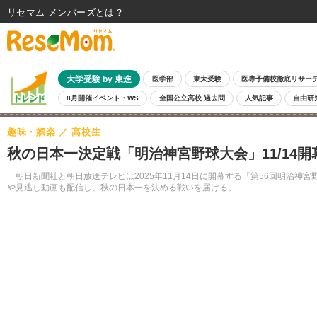
リセマム メンバーズ
大学受験 by 東進
医学部
東大受験
医専予備校徹底リサー
8月開催イベント・WS
全国公立高校 過去問
人気記事
自由研
趣味・娯楽
高校生
秋の日本一決定戦「明治神宮野球大会」11/14開
朝日新聞社と朝日放送テレビは2025年11月14日に開幕する「第56回明治
や見逃し動画も配信し、秋の日本一を決める戦いを届ける。