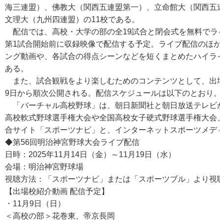
海三連盟）、佛教大（関西五連盟第一）、立命館大（関西五
文理大（九州四連盟）の11校である。
配信では、高校・大学の部の全19試合と閉会式を無料でラ
第1試合開始前に収録映像で配信する予定。ライブ配信のほ
ング動画や、各試合の得点シーンなどを短くまとめたハイライ
ある。
また、試合観戦をより楽しむためのコンテンツとして、出場
9日から順次公開される。配信スケジュールは以下のとおり
「バーチャル高校野球」は、朝日新聞社と朝日放送テレビが
高校軟式野球選手権大会や全国高校女子硬式野球選手権大会
合サイト「スポーツナビ」と、インターネットスポーツメディア
◆第56回明治神宮野球大会ライブ配信
日時：2025年11月14日（金）～11月19日（水）
会場：明治神宮野球場
視聴方法：「スポーツナビ」または「スポーツブル」より視
【出場校紹介動画 配信予定】
・11月9日（日）
＜高校の部＞花巻東、帝京長岡