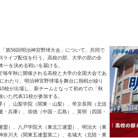
る「第56回明治神宮野球大会」について、共同で
料ライブ配信を行う。高校の部、大学の部の全
日本一を決める戦いを届ける。
で毎年秋に開催される高校と大学の全国大会であ
6日間にわたり、明治神宮野球場を舞台に熱戦が繰り
10校が出場し、新チームとなって初めての「秋
抜いた代表11校が参加する。
手）、山梨学院（関東・山梨）、帝京長岡（北信
畿・兵庫）、崇徳（中国・広島）、英明（四国・
。
連盟）、八戸学院大（東北三連盟）、明治大（東
神奈川大（関東五連盟第二）、名城大（北陸・東