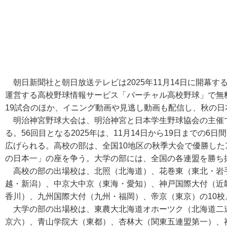
朝日新聞社と朝日放送テレビは2025年11月14日に開幕す
運営する高校野球情報サービス「バーチャル高校野球」で無
19試合のほか、イニング動画や見逃し動画も配信し、秋の
明治神宮野球大会は、明治神宮と日本学生野球協会の主催
る。56回目となる2025年は、11月14日から19日までの
広げられる。高校の部は、全国10地区の秋季大会で優勝した
の日本一」の座を争う。大学の部には、全国の各連盟を勝ち
高校の部の出場校は、北照（北海道）、花巻東（東北・岩
越・新潟）、中京大中京（東海・愛知）、神戸国際大付（近
香川）、九州国際大付（九州・福岡）、帝京（東京）の10校
大学の部の出場校は、東農大北海道オホーツク（北海道二
京六）、青山学院大（東都）、杏林大（関東五連盟第一）、