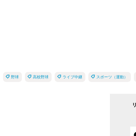
野球
高校野球
ライブ中継
スポーツ（運動）