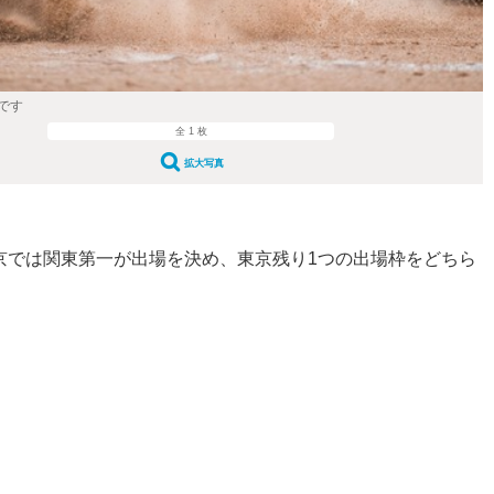
です
全 1 枚
拡大写真
京では関東第一が出場を決め、東京残り1つの出場枠をどちら