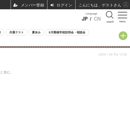
ログイン
こんにちは、ゲストさん
Language
JP
/
CN
menu
search
験
共通テスト
夏休み
8月開催学校説明会・相談会
2025.7.29 Tue 12:52
へと進む。