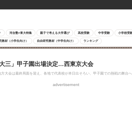
チ
河合塾×東大特集
親子で考える大学選び
高校受験
中学受験
小学校受
究教材（小学生向け）
自由研究教材（中学生向け）
ランキング
日大三」甲子園出場決定…西東京大会
った地方大会は最終局面を迎え、各地で代表校が本日出そろい、甲子園での熱戦の舞台
advertisement