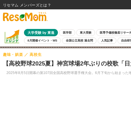
リセマム メンバーズ
大学受験 by 東進
医学部
東大受験
医専予備校徹底リサー
8月開催イベント・WS
全国公立高校 過去問
人気記事
自由研
趣味・娯楽
高校生
【高校野球2025夏】神宮球場2年ぶりの校歌「
2025年8月5日開幕の第107回全国高校野球選手権大会。6月下旬から始ま