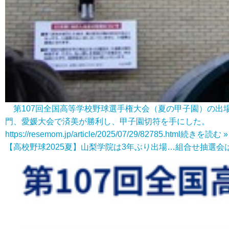
第107回全国高等学校野球選手権大会（夏の甲子園）の出場
門、愛媛大会で済美が勝利し、甲子園切符を手にした。
https://resemom.jp/article/2025/07/29/82785.html
続きを読む »
【高校野球2025夏】山梨学院は3年ぶり出場…組合せ抽選会は