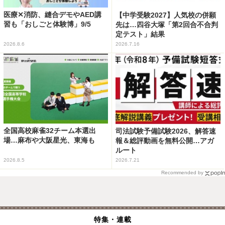
医療✕消防、縫合デモやAED講
【中学受験2027】人気校の併願
習も「おしごと体験博」9/5
先は…四谷大塚「第2回合不合判
定テスト」結果
2026.8.6
2026.7.16
全国高校麻雀32チーム本選出
司法試験予備試験2026、解答速
場…麻布や大阪星光、東海も
報＆総評動画を無料公開…アガ
ルート
2026.8.5
2026.7.21
Recommended by
特集・連載