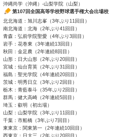
沖縄尚学（沖縄）-山梨学院（山梨）
第107回全国高等学校野球選手権大会出場校
北北海道：旭川志峯（3年ぶり11回目）
南北海道：北海（2年ぶり41回目）
青森：弘前学院聖愛（4年ぶり3回目）
岩手：花巻東（3年連続13回目）
秋田：金足農（2年連続8回目）
山形：日大山形（2年ぶり20回目）
宮城：仙台育英（2年ぶり31回目）
福島：聖光学院（4年連続20回目）
茨城：明秀日立（3年ぶり2回目）
栃木：青藍泰斗（35年ぶり2回目）
群馬：健大高崎（2年連続5回目）
埼玉：叡明（初出場）
山梨：山梨学院（3年ぶり11回目）
千葉：市船橋（3年ぶり7回目）
東東京：関東第一（2年連続10回目）
西東京：日大三（2年ぶり20回目）