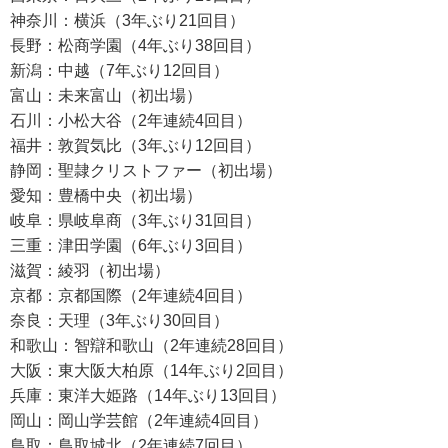
神奈川：横浜（3年ぶり21回目）
長野：松商学園（4年ぶり38回目）
新潟：中越（7年ぶり12回目）
富山：未来富山（初出場）
石川：小松大谷（2年連続4回目）
福井：敦賀気比（3年ぶり12回目）
静岡：聖隷クリストファー（初出場）
愛知：豊橋中央（初出場）
岐阜：県岐阜商（3年ぶり31回目）
三重：津田学園（6年ぶり3回目）
滋賀：綾羽（初出場）
京都：京都国際（2年連続4回目）
奈良：天理（3年ぶり30回目）
和歌山：智辯和歌山（2年連続28回目）
大阪：東大阪大柏原（14年ぶり2回目）
兵庫：東洋大姫路（14年ぶり13回目）
岡山：岡山学芸館（2年連続4回目）
鳥取：鳥取城北（2年連続7回目）