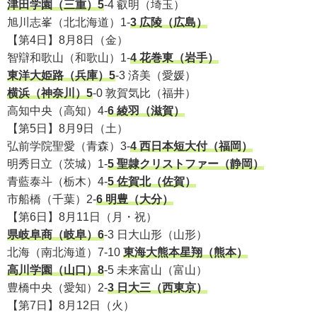
津田学園（三重）5
-4 叡明（埼玉）
旭川志峯（北北海道）1-
3 広陵（広島）
【第4日】8月8日（金）
智辯和歌山（和歌山）1-
4 花巻東（岩手）
東洋大姫路（兵庫）5
-3 済美（愛媛）
横浜（神奈川）5
-0 敦賀気比（福井）
高知中央（高知）4-
6 綾羽（滋賀）
【第5日】8月9日（土）
弘前学院聖愛（青森）3-
4 西日本短大付（福岡）
明秀日立（茨城）1-
5 聖隷クリストファー（静岡）
青藍泰斗（栃木）4-
5 佐賀北（佐賀）
市船橋（千葉）2-
6 明豊（大分）
【第6日】8月11日（月・祝）
県岐阜商（岐阜）6
-3 日大山形（山形）
北海（南北海道）7-10
東海大熊本星翔（熊本）
高川学園（山口）8
-5 未来富山（富山）
豊橋中央（愛知）2-
3 日大三（西東京）
【第7日】8月12日（火）