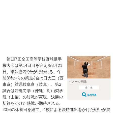
第107回全国高等学校野球選手
権大会は第14日目を迎える8月21
日、準決勝2試合が行われる。午
前8時からの第1試合は日大三（西
イメージ画像
東京）対県岐阜商（岐阜）、第2
全 1 枚
試合は沖縄尚学（沖縄）対山梨学
拡大写真
院（山梨）の対戦が実現。決勝の
切符をかけた熱戦が期待される。
20日の休養日を経て、4校による決勝進出をかけた戦いが展