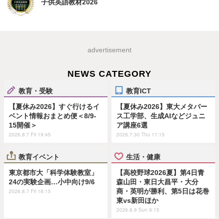
子供英語教材2026
advertisement
NEWS CATEGORY
教育・受験
教育ICT
【夏休み2026】すぐ行けるイ
【夏休み2026】東大メタバー
ベント情報おまとめ便＜8/9-
ス工学部、生成AIなどジュニ
15開催＞
ア講座6選
2026.8.7 Fri 19:45
2026.7.30 Thu 11:15
教育イベント
生活・健康
東京都市大「科学体験教室」
【高校野球2026夏】第4日青
24の実験企画…小中向け9/6
森山田・東日大昌平・大分
商・英明が勝利、第5日は花巻
2026.8.7 Fri 18:15
東vs新田ほか
2026.8.9 Sun 9:15