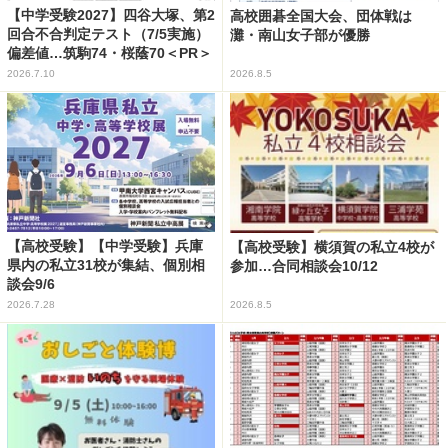
【中学受験2027】四谷大塚、第2
高校囲碁全国大会、団体戦は
回合不合判定テスト（7/5実施）
灘・南山女子部が優勝
偏差値…筑駒74・桜蔭70＜PR＞
2026.7.10
2026.8.5
【高校受験】【中学受験】兵庫
【高校受験】横須賀の私立4校が
県内の私立31校が集結、個別相
参加…合同相談会10/12
談会9/6
2026.7.28
2026.8.5