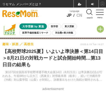
リセマム メンバーズ
Language
JP
/
CN
menu
search
大学受験 by 東進
医学部
東大受験
医専予備校徹底リサーチ
河合塾×東大特集
親子で考える大学選び
高校受験
中学受験
小学校受験
趣味・娯楽
高校生
2025.8.19 Tue 19:27
共通テスト
夏休み
8月開催学校説明会・相談会
【高校野球2025夏】いよいよ準決勝＜第14日目
8月開催イベント・WS
全国公立高校 過去問
人気記事
＞8月21日の対戦カードと試合開始時間…第13
自由研究教材（小学生向け）
自由研究教材（中学生向け）
ランキング
日目の結果も
第107回全国高等学校野球選手権大会第14日（8月21日）は準決勝2試合が行
われる。午前8時から日大三（西東京）対県岐阜商（岐阜）、続いて沖縄尚学
（沖縄）対山梨学院（山梨）が対戦し、決勝進出をかけた熱戦が期待される。
第14日の対戦カードと試合開始時間、そして第13日の試合結果を紹介する。
advertisement