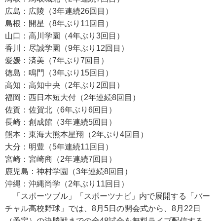
広島：広陵（3年連続26回目）
島根：開星（8年ぶり11回目）
山口：高川学園（4年ぶり3回目）
香川：尽誠学園（9年ぶり12回目）
愛媛：済美（7年ぶり7回目）
徳島：鳴門（3年ぶり15回目）
高知：高知中央（2年ぶり2回目）
福岡：西日本短大付（2年連続8回目）
佐賀：佐賀北（6年ぶり6回目）
長崎：創成館（3年連続5回目）
熊本：東海大熊本星翔（2年ぶり4回目）
大分：明豊（5年連続11回目）
宮崎：宮崎商（2年連続7回目）
鹿児島：神村学園（3年連続8回目）
沖縄：沖縄尚学（2年ぶり11回目）
「スポーツブル」「スポーツナビ」内で展開する「バー
チャル高校野球」では、8月5日の開会式から、8月22日
（予定）の決勝戦までの全48試合を無料ライブ配信する。