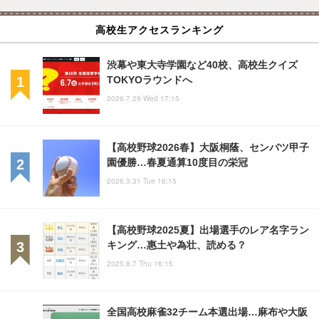
高校生アクセスランキング
渋幕や東大寺学園など40校、高校生クイズ
TOKYOラウンドへ
2026.7.29 Wed 17:15
【高校野球2026春】大阪桐蔭、センバツ甲子
園優勝…春夏通算10度目の栄冠
2026.3.31 Tue 16:15
【高校野球2025夏】出場選手のレア名字ラン
キング…惠土や為壮、読める？
2025.8.7 Thu 16:15
全国高校麻雀32チーム本選出場…麻布や大阪