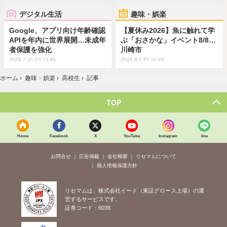
デジタル生活
趣味・娯楽
Google、アプリ向け年齢確認
【夏休み2026】魚に触れて学
APIを年内に世界展開…未成年
ぶ「おさかな」イベント8/8…
者保護を強化
川崎市
2026.7.31 Fri 13:45
2026.8.7 Fri 10:45
ホーム
›
趣味・娯楽
›
高校生
›
記事
TOP
Home
Facebook
X
YouTube
Instagram
line
お問合せ
広告掲載
会社概要
リセマムについて
個人情報保護方針
リセマムは、株式会社イード（東証グロース上場）の運
営するサービスです。
証券コード：6038