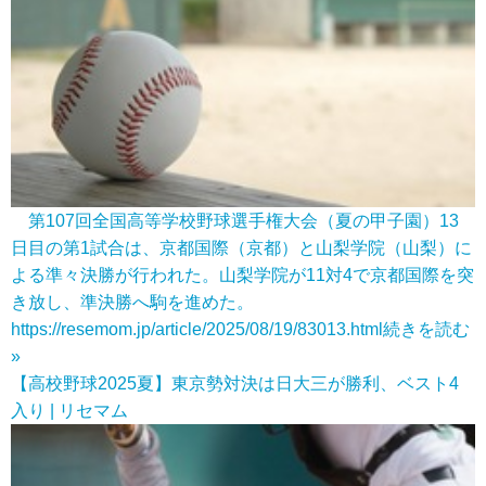
第107回全国高等学校野球選手権大会（夏の甲子園）13
日目の第1試合は、京都国際（京都）と山梨学院（山梨）に
よる準々決勝が行われた。山梨学院が11対4で京都国際を突
き放し、準決勝へ駒を進めた。
https://resemom.jp/article/2025/08/19/83013.html
続きを読む
»
【高校野球2025夏】東京勢対決は日大三が勝利、ベスト4
入り | リセマム