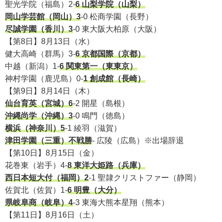
聖光学院（福島）2-
6 山梨学院（山梨）
岡山学芸館（岡山）3
-0 松商学園（長野）
尽誠学園（香川）3
-0 東大阪大柏原（大阪）
【第8日】8月13日（水）
健大高崎（群馬）3-
6 京都国際（京都）
中越（新潟）1-
6 関東第一（東東京）
神村学園（鹿児島）0-
1 創成館（長崎）
【第9日】8月14日（木）
仙台育英（宮城）6
-2 開星（島根）
沖縄尚学（沖縄）3
-0 鳴門（徳島）
横浜（神奈川）5
-1 綾羽（滋賀）
津田学園（三重）不戦勝
- 広陵（広島）※出場辞退
【第10日】8月15日（金）
花巻東（岩手）4-
8 東洋大姫路（兵庫）
西日本短大付（福岡）2
-1 聖隷クリストファー（静岡）
佐賀北（佐賀）1-
6 明豊（大分）
県岐阜商（岐阜）4
-3 東海大熊本星翔（熊本）
【第11日】8月16日（土）