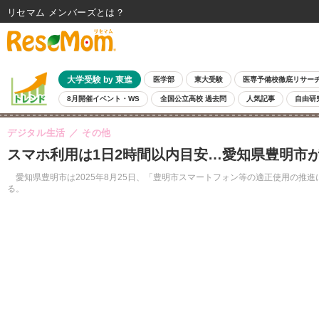
リセマム メンバーズ
大学受験 by 東進
医学部
東大受験
医専予備校徹底リサー
8月開催イベント・WS
全国公立高校 過去問
人気記事
自由研
デジタル生活
その他
スマホ利用は1日2時間以内目安…愛知県豊明市
愛知県豊明市は2025年8月25日、「豊明市スマートフォン等の適正使用の推
る。