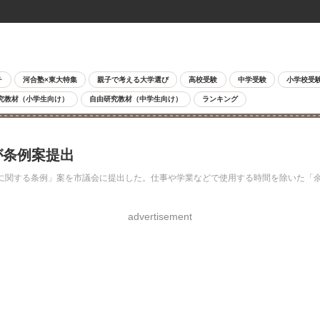
チ
河合塾×東大特集
親子で考える大学選び
高校受験
中学受験
小学校受
究教材（小学生向け）
自由研究教材（中学生向け）
ランキング
が条例案提出
進に関する条例」案を市議会に提出した。仕事や学業などで使用する時間を除いた「
advertisement