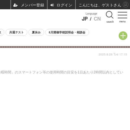
ログイン
こんにちは、ゲストさん
Language
JP
/
CN
menu
search
験
共通テスト
夏休み
8月開催学校説明会・相談会
2025.8.26 Tue 17:15
余暇時間」のスマートフォン等の使用時間の目安を1日あたり2時間以内としてい