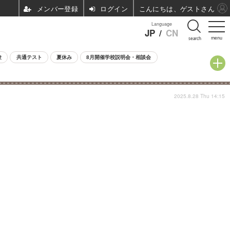
ログイン
こんにちは、ゲストさん
Language
JP
/
CN
menu
search
験
共通テスト
夏休み
8月開催学校説明会・相談会
2025.8.28 Thu 14:15