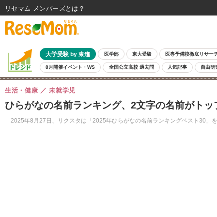
リセマム メンバーズ
大学受験 by 東進
医学部
東大受験
医専予備校徹底リサー
8月開催イベント・WS
全国公立高校 過去問
人気記事
自由研
生活・健康
未就学児
ひらがなの名前ランキング、2文字の名前がトッ
2025年8月27日、リクスタは「2025年ひらがなの名前ランキングベスト30