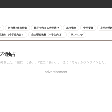
チ
河合塾×東大特集
親子で考える大学選び
高校受験
中学受験
小学校受
究教材（小学生向け）
自由研究教材（中学生向け）
ランキング
プ4独占
」を発表した。1位に「うみ」、2位に「あい」、3位に「そら」がランクインした。
advertisement