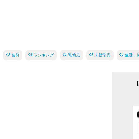
名前
ランキング
乳幼児
未就学児
生活・
【