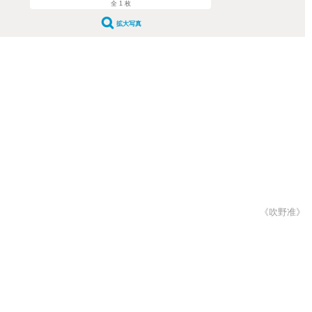
全 1 枚
拡大写真
《吹野准》