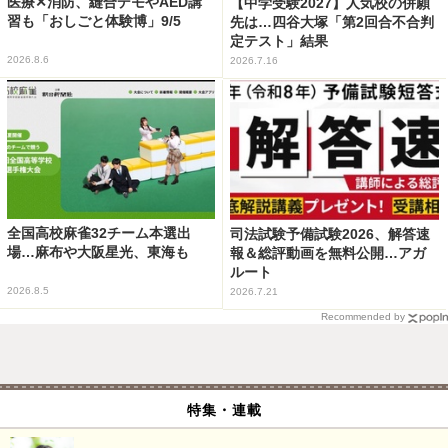
医療✕消防、縫合デモやAED講
【中学受験2027】人気校の併願
習も「おしごと体験博」9/5
先は…四谷大塚「第2回合不合判
定テスト」結果
2026.8.6
2026.7.16
全国高校麻雀32チーム本選出
司法試験予備試験2026、解答速
場…麻布や大阪星光、東海も
報＆総評動画を無料公開…アガ
ルート
2026.8.5
2026.7.21
Recommended by
特集・連載