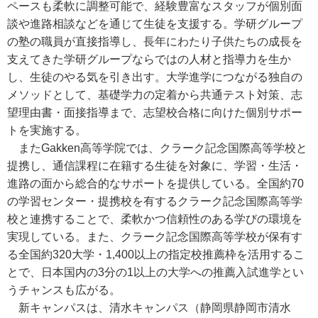
ペースも柔軟に調整可能で、経験豊富なスタッフが個別面
談や進路相談などを通じて生徒を支援する。学研グループ
の塾の職員が直接指導し、長年にわたり子供たちの成長を
支えてきた学研グループならではの人材と指導力を生か
し、生徒のやる気を引き出す。大学進学につながる独自の
メソッドとして、基礎学力の定着から共通テスト対策、志
望理由書・面接指導まで、志望校合格に向けた個別サポー
トを実施する。
またGakken高等学院では、クラーク記念国際高等学校と
提携し、通信課程に在籍する生徒を対象に、学習・生活・
進路の面から総合的なサポートを提供している。全国約70
の学習センター・提携校を有するクラーク記念国際高等学
校と連携することで、柔軟かつ信頼性のある学びの環境を
実現している。また、クラーク記念国際高等学校が保有す
る全国約320大学・1,400以上の指定校推薦枠を活用するこ
とで、日本国内の3分の1以上の大学への推薦入試進学とい
うチャンスも広がる。
新キャンパスは、清水キャンパス（静岡県静岡市清水