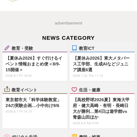
advertisement
NEWS CATEGORY
教育・受験
教育ICT
【夏休み2026】すぐ行けるイ
【夏休み2026】東大メタバー
ベント情報おまとめ便＜8/9-
ス工学部、生成AIなどジュニ
15開催＞
ア講座6選
2026.8.7 Fri 19:45
2026.7.30 Thu 11:15
教育イベント
生活・健康
東京都市大「科学体験教室」
【高校野球2026夏】東海大甲
24の実験企画…小中向け9/6
府・健大高崎・有明・長崎日
大が勝利…第4日は遊学館vs
2026.8.7 Fri 18:15
青森山田ほか
2026.8.8 Sat 9:52
デジタル生活
趣味・娯楽