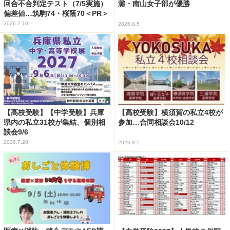
回合不合判定テスト（7/5実施）
灘・南山女子部が優勝
偏差値…筑駒74・桜蔭70＜PR＞
2026.7.10
2026.8.5
【高校受験】【中学受験】兵庫
【高校受験】横須賀の私立4校が
県内の私立31校が集結、個別相
参加…合同相談会10/12
談会9/6
2026.7.28
2026.8.5