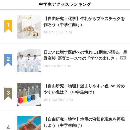
中学生アクセスランキング
【自由研究・化学】牛乳からプラスチックを
作ろう（中学生向け）
2018.7.10 Tue 15:00
日ごとに増す医師への憧れ…1期生が語る、星
野高校 医専コースでの「学びの楽しさ」
PR
2026.7.6 Mon 11:45
【自由研究・物理】温まりやすい色 or 冷め
やすい色は？（中学生向け）
2018.7.25 Wed 17:15
【自由研究・地学】地震の液状化現象を再現
しよう（中学生向け）