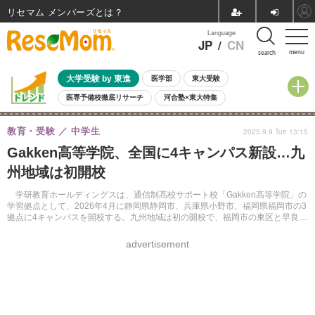
リセマム メンバーズ
Language
JP
/
CN
menu
search
大学受験 by 東進
医学部
東大受験
医専予備校徹底リサーチ
河合塾×東大特集
親子で考える大学選び
高校受験
中学受験
小学校受験
教育・受験
中学生
2025.9.9 Tue 13:15
共通テスト
夏休み
8月開催学校説明会・相談会
Gakken高等学院、全国に4キャンパス新設…九
8月開催イベント・WS
全国公立高校 過去問
人気記事
州地域は初開校
自由研究教材（小学生向け）
自由研究教材（中学生向け）
ランキング
学研教育ホールディングスは、通信制高校サポート校「Gakken高等学院」の
学習拠点として、2026年4月に静岡県静岡市、兵庫県小野市、福岡県福岡市の3
拠点に4キャンパスを開校する。九州地域は初の開校で、福岡市の東区と早良区
に計2キャンパスを設ける。
advertisement