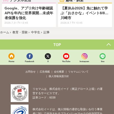
Google、アプリ向け年齢確認
【夏休み2026】魚に触れて学
APIを年内に世界展開…未成年
ぶ「おさかな」イベント8/8…
者保護を強化
川崎市
2026.7.31 Fri 13:45
2026.8.7 Fri 10:45
ホーム
›
教育・受験
›
中学生
›
記事
TOP
Home
Facebook
X
YouTube
Instagram
line
お問合せ
広告掲載
会社概要
リセマムについて
個人情報保護方針
リセマムは、株式会社イード（東証グロース上場）の運
営するサービスです。
証券コード：6038
株式会社イードは、個人情報の適切な取扱いを行う事業
者に対して付与されるプライバシーマークの付与認定を