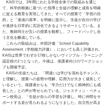
KAISでは、3年間にわたる学校全体での取組みを通じ
て、科学的根拠に基づいた指導と生徒の理解と成長を明確
に捉える教育を実現してきた。すべての授業で「学習の目
的」と「達成の基準」を明確に提示し、生徒が自分の学び
や進捗を日常的に言語化できるようサポートしている。ま
た、教師同士が互いの授業を観察し、フィードバックし合
う文化を醸成している。
これらの取組みは、外部評価「School Capability
Assessment（学校能力評価）」においても高く評価され、
KAISは世界でわずか17校しかないヴィジブル・ラーニング
認定校の1つとなった。今後は、保護者向けのワークショッ
プも開催予定。
KAISの生徒たちは、「間違いは学びを深めるチャンス」
と理解し、授業への姿勢や理解、応用力が大きく成長して
いるという。保護者からも「学力だけでなく精神的にも成
長した」との声が寄せられている。ジャスティン・ベチュ
ーン校長は、「生徒が自らの学習を評価し、時に仲間をサ
ポートする姿が見られるようになりました。自立性が高ま