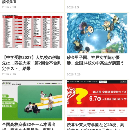
談会9/6
2026.7.28
2026.8.5
【中学受験2027】人気校の併願
砂金甲子園、神戸女学院が優
先は…四谷大塚「第2回合不合判
勝…全国14校の中高生が腕競う
定テスト」結果
2026.7.16
2026.7.29
全国高校麻雀32チーム本選出
渋幕や東大寺学園など40校、高
場…麻布や大阪星光、東海も