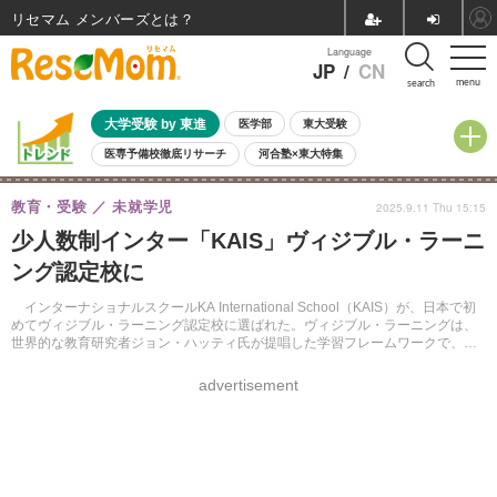
リセマム メンバーズ
Language
JP
/
CN
menu
search
大学受験 by 東進
医学部
東大受験
医専予備校徹底リサーチ
河合塾×東大特集
親子で考える大学選び
高校受験
中学受験
小学校受験
教育・受験
未就学児
2025.9.11 Thu 15:15
共通テスト
夏休み
8月開催学校説明会・相談会
少人数制インター「KAIS」ヴィジブル・ラーニ
8月開催イベント・WS
全国公立高校 過去問
人気記事
ング認定校に
自由研究教材（小学生向け）
自由研究教材（中学生向け）
ランキング
インターナショナルスクールKA International School（KAIS）が、日本で初
めてヴィジブル・ラーニング認定校に選ばれた。ヴィジブル・ラーニングは、
世界的な教育研究者ジョン・ハッティ氏が提唱した学習フレームワークで、生
徒が自分の学びを客観的に把握し、次に何をすべきかを自ら考える力を育む。
advertisement