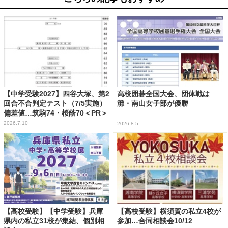
【中学受験2027】四谷大塚、第2
高校囲碁全国大会、団体戦は
回合不合判定テスト（7/5実施）
灘・南山女子部が優勝
偏差値…筑駒74・桜蔭70＜PR＞
2026.7.10
2026.8.5
【高校受験】【中学受験】兵庫
【高校受験】横須賀の私立4校が
県内の私立31校が集結、個別相
参加…合同相談会10/12