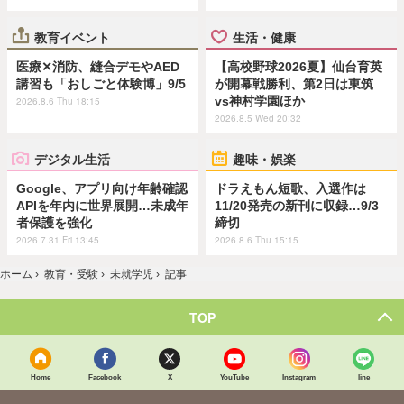
教育イベント
生活・健康
医療✕消防、縫合デモやAED
【高校野球2026夏】仙台育英
講習も「おしごと体験博」9/5
が開幕戦勝利、第2日は東筑
vs神村学園ほか
2026.8.6 Thu 18:15
2026.8.5 Wed 20:32
デジタル生活
趣味・娯楽
Google、アプリ向け年齢確認
ドラえもん短歌、入選作は
APIを年内に世界展開…未成年
11/20発売の新刊に収録…9/3
者保護を強化
締切
2026.7.31 Fri 13:45
2026.8.6 Thu 15:15
ホーム
›
教育・受験
›
未就学児
›
記事
TOP
Home
Facebook
X
YouTube
Instagram
line