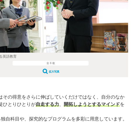
る英語教育
全 6 枚
拡大写真
はその得意をさらに伸ばしていくだけではなく、自分のなか
徒ひとりひとりが
自走する力
、
開拓しようとするマインド
を
る独自科目や、探究的なプログラムを多彩に用意しています。