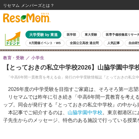
リセマム メンバーズ
大学受験 by 東進
医学部
東大受験
医専予備校徹底リサー
8月開催イベント・WS
全国公立高校 過去問
人気記事
自由研
教育・受験
小学生
【とっておきの私立中学校2026】山脇学園中
「中高6年間一貫教育を考える会」発行の中学受験情報誌『とっておきの私立中
2026年度の中学受験を目指すご家庭は、そろそろ第一志
リセマムでは昨年に引き続き「中高6年間一貫教育を考える
ップ。同会が発行する『とっておきの私立中学校』の中から
本記事でご紹介するのは、
山脇学園中学校
。東京都港区に
子先生からのメッセージ、特色のある施設で行っている授業