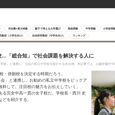
チ
河合塾×東大特集
親子で考える大学選び
高校受験
中学受験
小学校受
究教材（小学生向け）
自由研究教材（中学生向け）
ランキング
学校…「総合知」で社会課題を解決する人に
学校』と連携し、注目の私立中学校を紹介する本企画。本記事では、山脇学園中学
望校・併願校を決定する時期だろう。
会」と連携し、お勧めの私立中学校をピックア
抜粋して、注目校の魅力をお伝えしていく。
ある完全中高一貫の女子校だ。学校長・西川 史
などを紹介する。