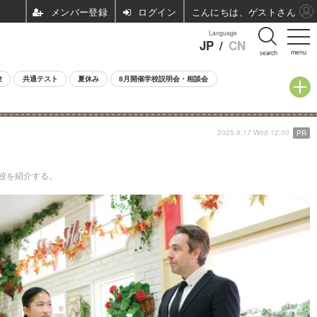
ログイン
こんにちは、ゲストさん
Language
JP
/
CN
menu
search
験
共通テスト
夏休み
8月開催学校説明会・相談会
2025.9.17 Wed 12:00
PR
校を紹介する。