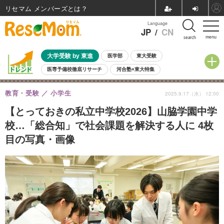
リセマム メンバーズ
Language
JP
/
CN
menu
search
大学受験 by 東進
医学部
東大受験
医専予備校徹底リサーチ
河合塾×東大特集
親子で考える大学選び
高校受験
中学受験
小学校受験
教育・受験
小学生
2025.9.17（水） 12:00
共通テスト
夏休み
8月開催学校説明会・相談会
8月開催イベント・WS
全国公立高校 過去問
人気記事
【とっておきの私立中学校2026】山脇学園中学
自由研究教材（小学生向け）
自由研究教材（中学生向け）
ランキング
校…「総合知」で社会課題を解決する人に 4枚
目の写真・画像