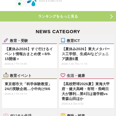
2022.8.8 Mon 9:45
ランキングをもっと見る
NEWS CATEGORY
教育・受験
教育ICT
【夏休み2026】すぐ行けるイ
【夏休み2026】東大メタバー
ベント情報おまとめ便＜8/9-
ス工学部、生成AIなどジュニ
15開催＞
ア講座6選
2026.8.7 Fri 19:45
2026.7.30 Thu 11:15
教育イベント
生活・健康
東京都市大「科学体験教室」
【高校野球2026夏】東海大甲
24の実験企画…小中向け9/6
府・健大高崎・有明・長崎日
大が勝利…第4日は遊学館vs
2026.8.7 Fri 18:15
青森山田ほか
2026.8.8 Sat 9:52
デジタル生活
趣味・娯楽