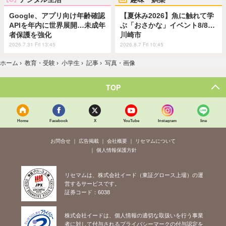
Google、アプリ向け年齢確認
【夏休み2026】魚に触れて学
APIを年内に世界展開…未成年
ぶ「おさかな」イベント8/8…
者保護を強化
川崎市
2026.7.31 Fri 13:45
2026.8.7 Fri 10:45
ホーム
›
教育・受験
›
小学生
›
記事
›
写真・画像
TOP
Home
Facebook
X
YouTube
Instagram
line
お問合せ
広告掲載
会社概要
リセマムについて
個人情報保護方針
リセマムは、株式会社イード（東証グロース上場）の運
営するサービスです。
証券コード：6038
株式会社イードは、個人情報の適切な取扱いを行う事業
者に対して付与されるプライバシーマークの付与認定を