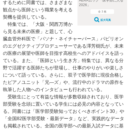
AERAムック「医学部に入る
するために同書では、さまざまな
2026」
観点から医師という職業を考える
全 3 枚
契機を提供している。
拡大写真
特集では、「大阪・関西万博か
ら見る未来の医療」と題して、心
臓血管外科医で「パソナ・ネイチャーバース」パビリオン
のエグゼクティブプロデューサーである澤芳樹氏が、未来
の医療の展望や医師を目指す高校生へのアドバイスを語っ
ている。また、「医師という生き方」特集では、異なる分
野で活躍する医師たちが登場し、仕事のやりがいや楽しさ
について語っている。さらに、双子で医学部に現役合格し
たピアノユニット「兄―ズ」や、流行中のドラマの原作を
執筆した人物へのインタビューも行われている。
受験生にとって有益な情報が多数収録されており、医学
部受験を念頭に置いている学生には必見の内容となってい
る。同書には「医学部受験知っておくべきポイント30」や
「全国82医学部受験・最新データ」など、実践的なデータ
も掲載されている。全国の医学部への最新入試データに基