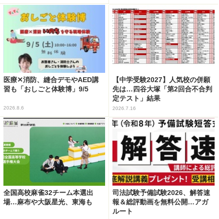
医療✕消防、縫合デモやAED講
【中学受験2027】人気校の併願
習も「おしごと体験博」9/5
先は…四谷大塚「第2回合不合判
定テスト」結果
2026.8.6
2026.7.16
全国高校麻雀32チーム本選出
司法試験予備試験2026、解答速
場…麻布や大阪星光、東海も
報＆総評動画を無料公開…アガ
ルート