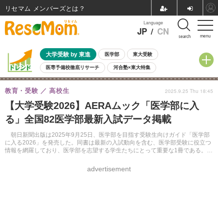
リセマム メンバーズ
Language
JP
/
CN
menu
search
大学受験 by 東進
医学部
東大受験
医専予備校徹底リサーチ
河合塾×東大特集
親子で考える大学選び
高校受験
中学受験
小学校受験
教育・受験
高校生
2025.9.25 Thu 18:45
共通テスト
夏休み
8月開催学校説明会・相談会
【大学受験2026】AERAムック「医学部に入
8月開催イベント・WS
全国公立高校 過去問
人気記事
る」全国82医学部最新入試データ掲載
自由研究教材（小学生向け）
自由研究教材（中学生向け）
ランキング
朝日新聞出版は2025年9月25日、医学部を目指す受験生向けガイド「医学部
に入る2026」を発売した。同書は最新の入試動向を含む、医学部受験に役立つ
情報を網羅しており、医学部を志望する学生たちにとって重要な1冊である。さ
まざまな観点から医師という職業を考える契機を提供している。
advertisement