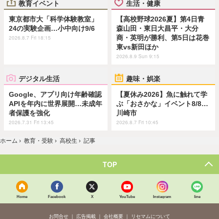
教育イベント
生活・健康
東京都市大「科学体験教室」
【高校野球2026夏】第4日青
24の実験企画…小中向け9/6
森山田・東日大昌平・大分
商・英明が勝利、第5日は花巻
2026.8.7 Fri 18:15
東vs新田ほか
2026.8.9 Sun 9:15
デジタル生活
趣味・娯楽
Google、アプリ向け年齢確認
【夏休み2026】魚に触れて学
APIを年内に世界展開…未成年
ぶ「おさかな」イベント8/8…
者保護を強化
川崎市
2026.7.31 Fri 13:45
2026.8.7 Fri 10:45
ホーム
›
教育・受験
›
高校生
›
記事
TOP
Home
Facebook
X
YouTube
Instagram
line
お問合せ
広告掲載
会社概要
リセマムについて