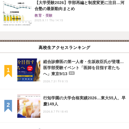
【大学受験2026】学部再編と制度変更に注目…河
合塾の最新動向まとめ
教育・受験
2025.9.11 Thu 14:15
高校生アクセスランキング
総合診療医の第一人者・生坂政臣氏が登壇…
医学部受験イベント「医師を目指す君たち
へ」東京9/13
PR
2026.7.31 Fri 9:15
行知学園の大学合格実績2026…東大55人、早
慶149人
2026.8.7 Fri 18:45