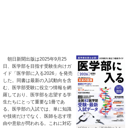
朝日新聞出版は2025年9月25
日、医学部を目指す受験生向けガ
イド「医学部に入る2026」を発売
した。同書は最新の入試動向を含
む、医学部受験に役立つ情報を網
羅しており、医学部を志望する学
生たちにとって重要な1冊であ
る。医学部の入試では、単に知識
や技術だけでなく、医師を志す理
由や意欲が問われる。これに対応