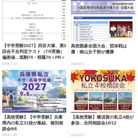
【中学受験2027】四谷大塚、第2
高校囲碁全国大会、団体戦は
回合不合判定テスト（7/5実施）
灘・南山女子部が優勝
偏差値…筑駒74・桜蔭70＜PR＞
2026.7.10
2026.8.5
【高校受験】【中学受験】兵庫
【高校受験】横須賀の私立4校が
県内の私立31校が集結、個別相
参加…合同相談会10/12
談会9/6
2026.7.28
2026.8.5