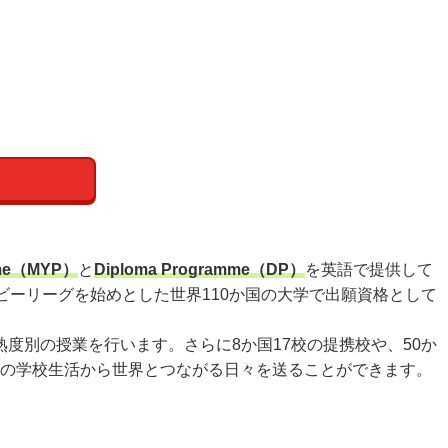
amme（MYP）
と
Diploma Programme（DP）
を英語で提供して
ーリーグを始めとした世界110か国の大学で出願資格として
熟度別の授業を行います。さらに8か国17校の提携校や、50か
段の学校生活から世界とつながる日々を送ることができます。