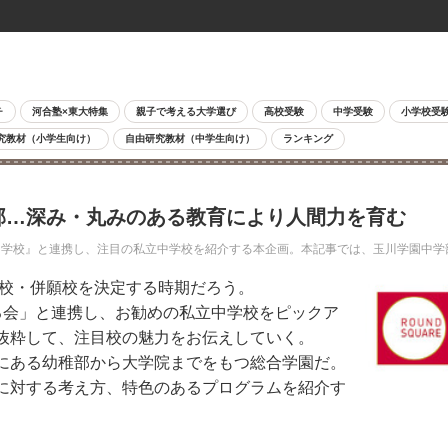
チ
河合塾×東大特集
親子で考える大学選び
高校受験
中学受験
小学校受
究教材（小学生向け）
自由研究教材（中学生向け）
ランキング
学部…深み・丸みのある教育により人間力を育む
学校』と連携し、注目の私立中学校を紹介する本企画。本記事では、玉川学園中学
望校・併願校を決定する時期だろう。
会」と連携し、お勧めの私立中学校をピックア
抜粋して、注目校の魅力をお伝えしていく。
にある幼稚部から大学院までをもつ総合学園だ。
に対する考え方、特色のあるプログラムを紹介す