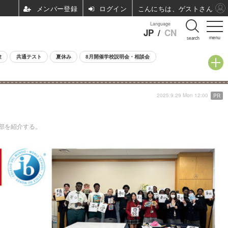
ログイン
こんにちは、ゲストさん
Language
JP
/
CN
menu
search
験
共通テスト
夏休み
8月開催学校説明会・相談会
2025.9.29 Mon 12:00
PR
部を紹介する。