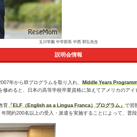
玉川学園 中学部長 中西 郭弘先生
説明会情報
07年からIBプログラムを取り入れ、
Middle Years Progr
を修めると、日本の高等学校卒業資格に加えてアメリカのアイビ
教育
「ELF（English as a Lingua Franca）プログラム」
で習
、年間約200名以上の受入・派遣を実施することによって、普