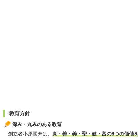
教育方針
深み・丸みのある教育
創立者小原國芳は、
真・善・美・聖・健・富の6つの価値