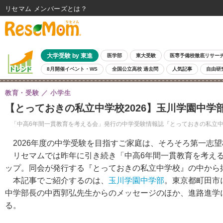
リセマム メンバーズ
大学受験 by 東進
医学部
東大受験
医専予備校徹底リサー
8月開催イベント・WS
全国公立高校 過去問
人気記事
自由研
教育・受験
小学生
【とっておきの私立中学校2026】玉川学園中
「中高6年間一貫教育を考える会」発行の中学受験情報誌『とっておきの私立中
2026年度の中学受験を目指すご家庭は、そろそろ第一志
リセマムでは昨年に引き続き「中高6年間一貫教育を考える
ップ。同会が発行する『とっておきの私立中学校』の中から
本記事でご紹介するのは、
玉川学園中学部
。東京都町田市
中学部長の中西郭弘先生からのメッセージのほか、進路進学
る。