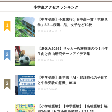
小学生アクセスランキング
【中学受験】今週末行ける中高一貫「学校見
学」8/8…桜蔭、品川女子など10校
2026.8.3 Mon 10:15
【夏休み2026】サッカーW杯熱狂の今！小学
生向け自由研究テーマアイデア集
2026.6.15 Mon 11:15
【中学受験】希学園「AI・SNS時代の子育て
と中学受験の意義」9/18
2026.8.7 Fri 9:45
【小学校受験】【中学受験】【高校受験】福
岡3会場「私立小中高校展」8/22-23