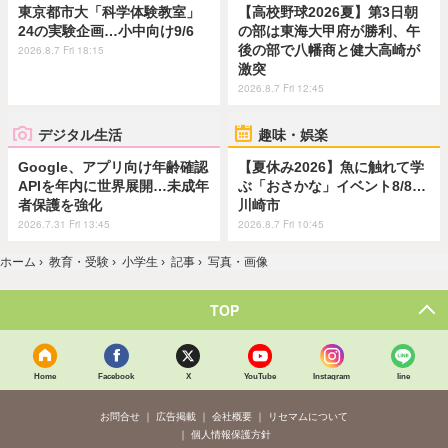
東京都市大「科学体験教室」
【高校野球2026夏】第3日朝
24の実験企画…小中向け9/6
の部は東海大甲府が勝利、午
後の部で八幡商と健大高崎が
2026.8.7 Fri 18:15
激突
2026.8.7 Fri 12:45
デジタル生活
趣味・娯楽
Google、アプリ向け年齢確認
【夏休み2026】魚に触れて学
APIを年内に世界展開…未成年
ぶ「おさかな」イベント8/8…
者保護を強化
川崎市
2026.7.31 Fri 13:45
2026.8.7 Fri 10:45
ホーム
›
教育・受験
›
小学生
›
記事
›
写真・画像
TOP
Home
Facebook
X
YouTube
Instagram
line
お問合せ
広告掲載
会社概要
リセマムについて
個人情報保護方針