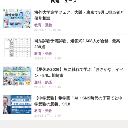
関連ニュース
海外大学進学フェア、大阪・東京で9月...担当者と
個別相談
教育・受験
2026.8.6 Thu 21:45
司法試験予備試験、短答式2,668人が合格...最高
239点
教育・受験
2026.8.6 Thu 19:45
【夏休み2026】魚に触れて学ぶ「おさかな」イベ
ント8/8...川崎市
趣味・娯楽
2026.8.6 Thu 16:45
【中学受験】希学園「AI・SNS時代の子育てと中
学受験の意義」9/18
教育・受験
2026.8.6 Thu 15:45