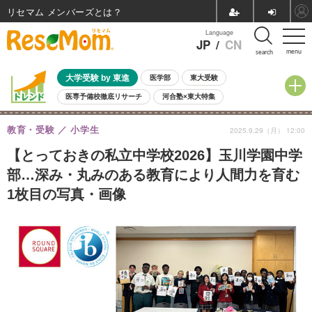
リセマム メンバーズ
Language
JP
/
CN
menu
search
大学受験 by 東進
医学部
東大受験
医専予備校徹底リサーチ
河合塾×東大特集
親子で考える大学選び
高校受験
中学受験
小学校受験
教育・受験
小学生
2025.9.29（月） 12:00
共通テスト
夏休み
8月開催学校説明会・相談会
8月開催イベント・WS
全国公立高校 過去問
人気記事
【とっておきの私立中学校2026】玉川学園中学
自由研究教材（小学生向け）
自由研究教材（中学生向け）
ランキング
部…深み・丸みのある教育により人間力を育む
1枚目の写真・画像