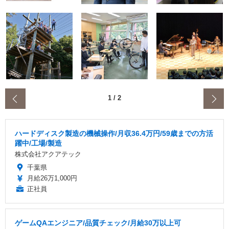
‹
1
/
2
ハードディスク製造の機械操作/月収36.4万円/59歳までの方活
躍中/工場/製造
株式会社アクアテック
千葉県
月給26万1,000円
正社員
ゲームQAエンジニア/品質チェック/月給30万以上可