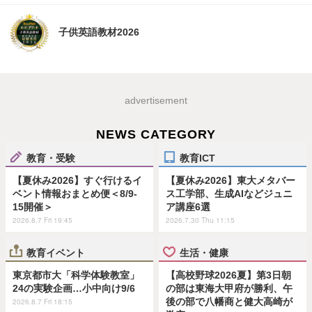
子供英語教材2026
advertisement
NEWS CATEGORY
教育・受験
教育ICT
【夏休み2026】すぐ行けるイ
【夏休み2026】東大メタバー
ベント情報おまとめ便＜8/9-
ス工学部、生成AIなどジュニ
15開催＞
ア講座6選
2026.8.7 Fri 19:45
2026.7.30 Thu 11:15
教育イベント
生活・健康
東京都市大「科学体験教室」
【高校野球2026夏】第3日朝
24の実験企画…小中向け9/6
の部は東海大甲府が勝利、午
後の部で八幡商と健大高崎が
2026.8.7 Fri 18:15