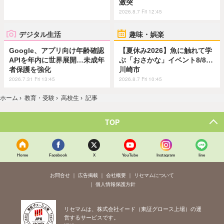
激突
2026.8.7 Fri 12:45
デジタル生活
趣味・娯楽
Google、アプリ向け年齢確認
【夏休み2026】魚に触れて学
APIを年内に世界展開…未成年
ぶ「おさかな」イベント8/8…
者保護を強化
川崎市
2026.7.31 Fri 13:45
2026.8.7 Fri 10:45
ホーム
›
教育・受験
›
高校生
›
記事
TOP
Home
Facebook
X
YouTube
Instagram
line
お問合せ
広告掲載
会社概要
リセマムについて
個人情報保護方針
リセマムは、株式会社イード（東証グロース上場）の運
営するサービスです。