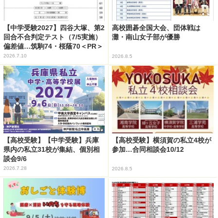
【中学受験2027】四谷大塚、第2
高校囲碁全国大会、団体戦は
回合不合判定テスト（7/5実施）
灘・南山女子部が優勝
偏差値…筑駒74・桜蔭70＜PR＞
2026.7.10
2026.8.5
【高校受験】【中学受験】兵庫
【高校受験】横須賀の私立4校が
県内の私立31校が集結、個別相
参加…合同相談会10/12
談会9/6
2026.7.28
2026.8.5