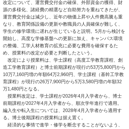
改定について、運営費交付金の確保、外部資金の獲得、財
源の多様化、諸経費の精選など自助努力を重ねてきたが、
運営費交付金は減少し、近年の物価上昇や人件費高騰も重
なり、教育関係設備の更新や教職員の人員確保が難しく、
学生の修学環境に遅れが生じていると説明。5月から検討を
開始し、高度な学修基盤への更新に加え、キャンパス環境
の整備、工学人材教育の拡充に必要な費用を確保するた
め、授業料の改定が必要と判断したという。
改定により授業料は、学士課程（高度工学教育課程、創
造工学教育課程）と博士前期課程が現行の53万5,800円から
10万7,160円増の年額64万2,960円、学士課程（基幹工学教
育課程）が現行の26万7,900円から5万3,580円増の年額32
万1,480円となる。
授業料改定は、学士課程が2026年4月入学者から、博士
前期課程が2027年4月入学者から、順次学年進行で適用。
編入生や転入生については、2028年4月入学者から適用す
る。博士後期課程の授業料は据え置く。
経済的な事情で進学・修学を断念することがないよう、