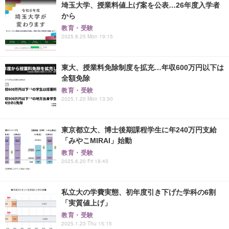
埼玉大学、授業料値上げ案を公表…26年度入学者
から
教育・受験
2025.8.25 Mon 19:15
東大、授業料免除制度を拡充…年収600万円以下は
全額免除
教育・受験
2025.1.20 Mon 13:30
東京都立大、博士後期課程学生に年240万円支給
「みやこMIRAI」始動
教育・受験
2025.6.20 Fri 18:45
私立大の学費実態、初年度引き下げた学科の6割
「実質値上げ」
教育・受験
2025.1.23 Thu 15:15