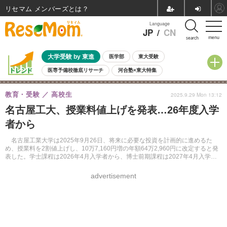
リセマム メンバーズ
Language
JP
/
CN
menu
search
大学受験 by 東進
医学部
東大受験
医専予備校徹底リサーチ
河合塾×東大特集
親子で考える大学選び
高校受験
中学受験
小学校受験
教育・受験
高校生
2025.9.29 Mon 13:12
共通テスト
夏休み
8月開催学校説明会・相談会
名古屋工大、授業料値上げを発表…26年度入学
8月開催イベント・WS
全国公立高校 過去問
人気記事
者から
自由研究教材（小学生向け）
自由研究教材（中学生向け）
ランキング
名古屋工業大学は2025年9月26日、将来に必要な投資を計画的に進めるた
め、授業料を2割値上げし、10万7,160円増の年額64万2,960円に改定すると発
表した。学士課程は2026年4月入学者から、博士前期課程は2027年4月入学者
から適用。博士後期課程の授業料は据え置く。
advertisement