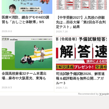
医療✕消防、縫合デモやAED講
【中学受験2027】人気校の併願
習も「おしごと体験博」9/5
先は…四谷大塚「第2回合不合判
定テスト」結果
2026.8.6
2026.7.16
全国高校麻雀32チーム本選出
司法試験予備試験2026、解答速
場…麻布や大阪星光、東海も
報＆総評動画を無料公開…アガ
ルート
2026.8.5
2026.7.21
Recommended by