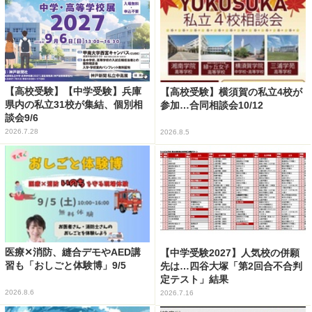
【高校受験】【中学受験】兵庫
【高校受験】横須賀の私立4校が
県内の私立31校が集結、個別相
参加…合同相談会10/12
談会9/6
2026.7.28
2026.8.5
医療✕消防、縫合デモやAED講
【中学受験2027】人気校の併願
習も「おしごと体験博」9/5
先は…四谷大塚「第2回合不合判
定テスト」結果
2026.8.6
2026.7.16