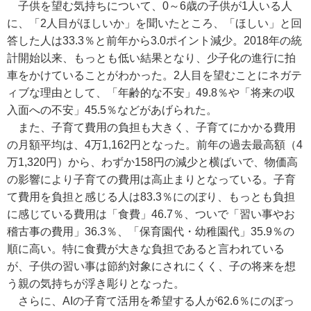
子供を望む気持ちについて、0～6歳の子供が1人いる人
に、「2人目がほしいか」を聞いたところ、「ほしい」と回
答した人は33.3％と前年から3.0ポイント減少。2018年の統
計開始以来、もっとも低い結果となり、少子化の進行に拍
車をかけていることがわかった。2人目を望むことにネガテ
ィブな理由として、「年齢的な不安」49.8％や「将来の収
入面への不安」45.5％などがあげられた。
また、子育て費用の負担も大きく、子育てにかかる費用
の月額平均は、4万1,162円となった。前年の過去最高額（4
万1,320円）から、わずか158円の減少と横ばいで、物価高
の影響により子育ての費用は高止まりとなっている。子育
て費用を負担と感じる人は83.3％にのぼり、もっとも負担
に感じている費用は「食費」46.7％、ついで「習い事やお
稽古事の費用」36.3％、「保育園代・幼稚園代」35.9％の
順に高い。特に食費が大きな負担であると言われている
が、子供の習い事は節約対象にされにくく、子の将来を想
う親の気持ちが浮き彫りとなった。
さらに、AIの子育て活用を希望する人が62.6％にのぼっ