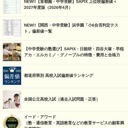
NEW!!【首都圏・中学受験】SAPIX 上位校偏差値＜
2027年度版（2026年4月）
NEW!!【関西・中学受験】浜学園「小6合否判定テス
ト」偏差値一覧
【中学受験の塾選び】SAPIX・日能研・四谷大塚・早稲
アカ・エルカミノ・グノーブルの特徴・費用と合格力
都道府県別 高校入試偏差値ランキング
全国公立高校入試（過去入試問題・正答）
イード・アワード
（塾・通信教育・英語教育などの教育サービスの顧客満