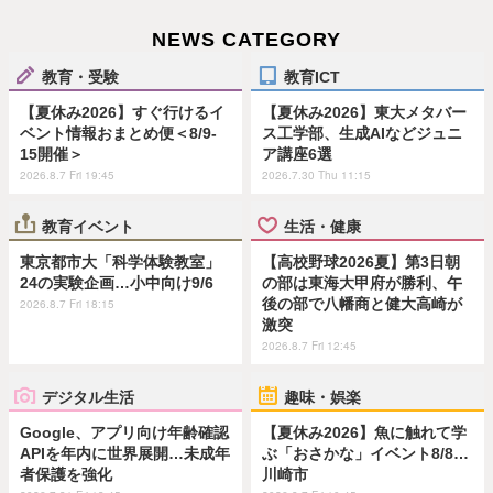
NEWS CATEGORY
教育・受験
教育ICT
【夏休み2026】すぐ行けるイ
【夏休み2026】東大メタバー
ベント情報おまとめ便＜8/9-
ス工学部、生成AIなどジュニ
15開催＞
ア講座6選
2026.8.7 Fri 19:45
2026.7.30 Thu 11:15
教育イベント
生活・健康
東京都市大「科学体験教室」
【高校野球2026夏】第3日朝
24の実験企画…小中向け9/6
の部は東海大甲府が勝利、午
後の部で八幡商と健大高崎が
2026.8.7 Fri 18:15
激突
2026.8.7 Fri 12:45
デジタル生活
趣味・娯楽
Google、アプリ向け年齢確認
【夏休み2026】魚に触れて学
APIを年内に世界展開…未成年
ぶ「おさかな」イベント8/8…
者保護を強化
川崎市