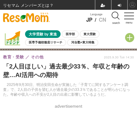
リセマム メンバーズ
Language
JP
/
CN
menu
search
大学受験 by 東進
医学部
東大受験
医専予備校徹底リサーチ
河合塾×東大特集
親子で考える大学選び
高校受験
中学受験
小学校受験
教育・受験
その他
2025.9.30 Tue 14:30
共通テスト
夏休み
8月開催学校説明会・相談会
「2人目ほしい」過去最少33％、年収と年齢の
8月開催イベント・WS
全国公立高校 過去問
人気記事
壁…AI活用への期待
自由研究教材（小学生向け）
自由研究教材（中学生向け）
ランキング
2025年9月30日、明治安田生命が実施した「子育てに関するアンケート調
査」で、2人目の子供を望む人が過去最少の33.3％であることが明らかになっ
た。年齢や収入への不安が2人目の出産に影響しているようだ。
advertisement