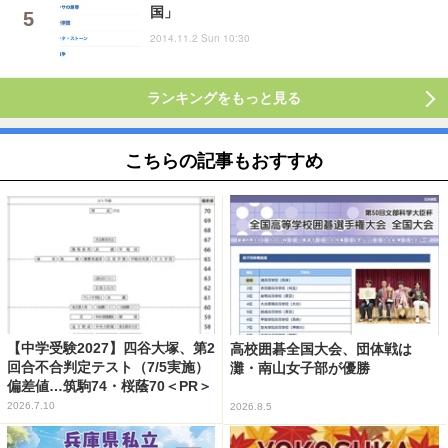
国」
2014.11.2 Sun 10:30
ランキングをもっと見る
こちらの記事もおすすめ
【中学受験2027】四谷大塚、第2
高校囲碁全国大会、団体戦は
回合不合判定テスト（7/5実施）
灘・南山女子部が優勝
偏差値…筑駒74・桜蔭70＜PR＞
2026.7.10
2026.8.5