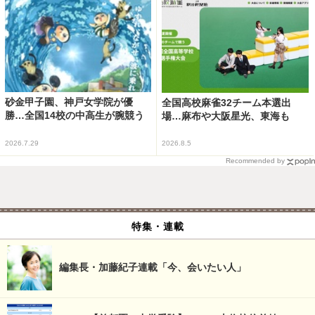
砂金甲子園、神戸女学院が優
全国高校麻雀32チーム本選出
勝…全国14校の中高生が腕競う
場…麻布や大阪星光、東海も
2026.7.29
2026.8.5
Recommended by
特集・連載
編集長・加藤紀子連載「今、会いたい人」