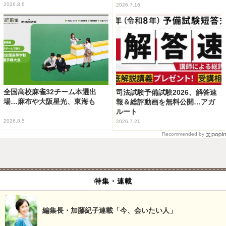
2026.8.6
2026.7.16
全国高校麻雀32チーム本選出
司法試験予備試験2026、解答速
場…麻布や大阪星光、東海も
報＆総評動画を無料公開…アガ
ルート
2026.8.5
2026.7.21
Recommended by
特集・連載
編集長・加藤紀子連載「今、会いたい人」