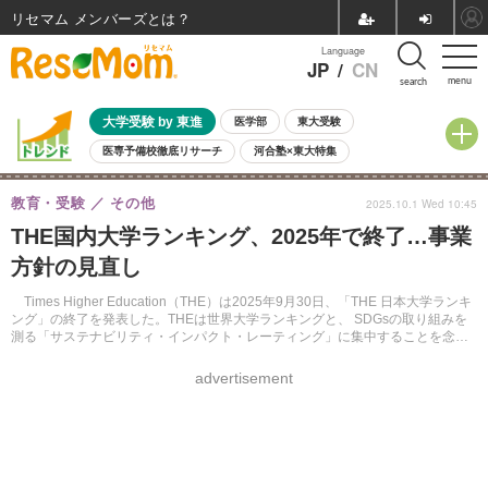
リセマム メンバーズ
Language
JP
/
CN
menu
search
大学受験 by 東進
医学部
東大受験
医専予備校徹底リサーチ
河合塾×東大特集
親子で考える大学選び
高校受験
中学受験
小学校受験
教育・受験
その他
2025.10.1 Wed 10:45
共通テスト
夏休み
8月開催学校説明会・相談会
THE国内大学ランキング、2025年で終了…事業
8月開催イベント・WS
全国公立高校 過去問
人気記事
方針の見直し
自由研究教材（小学生向け）
自由研究教材（中学生向け）
ランキング
Times Higher Education（THE）は2025年9月30日、「THE 日本大学ランキ
ング」の終了を発表した。THEは世界大学ランキングと、 SDGsの取り組みを
測る「サステナビリティ・インパクト・レーティング」に集中することを念頭
に、「THE 日本大学ランキング」の終了という決断に至ったという。
advertisement