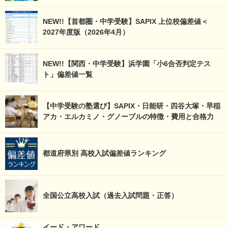
NEW!!【首都圏・中学受験】SAPIX 上位校偏差値＜
2027年度版（2026年4月）
NEW!!【関西・中学受験】浜学園「小6合否判定テス
ト」偏差値一覧
【中学受験の塾選び】SAPIX・日能研・四谷大塚・早稲
アカ・エルカミノ・グノーブルの特徴・費用と合格力
都道府県別 高校入試偏差値ランキング
全国公立高校入試（過去入試問題・正答）
イード・アワード