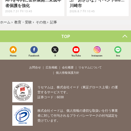
APIを年内に世界展開…未成年
ぶ「おさかな」イベント8/8…
者保護を強化
川崎市
2026.7.31 Fri 13:45
2026.8.7 Fri 10:45
ホーム
›
教育・受験
›
その他
›
記事
TOP
Home
Facebook
X
YouTube
Instagram
line
お問合せ
広告掲載
会社概要
リセマムについて
個人情報保護方針
リセマムは、株式会社イード（東証グロース上場）の運
営するサービスです。
証券コード：6038
株式会社イードは、個人情報の適切な取扱いを行う事業
者に対して付与されるプライバシーマークの付与認定を
受けています。