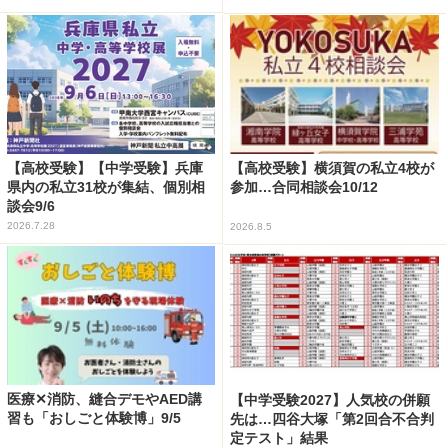
【高校受験】【中学受験】兵庫
【高校受験】横須賀の私立4校が
県内の私立31校が集結、個別相
参加…合同相談会10/12
談会9/6
2026.7.28
2026.8.5
医療✕消防、縫合デモやAED講
【中学受験2027】人気校の併願
習も「おしごと体験博」9/5
先は…四谷大塚「第2回合不合判
定テスト」結果