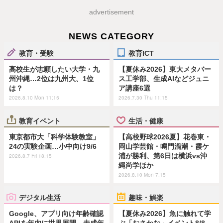
advertisement
NEWS CATEGORY
教育・受験
教育ICT
高校生が志願したい大学・九
【夏休み2026】東大メタバー
州沖縄…2位は九州大、1位
ス工学部、生成AIなどジュニ
は？
ア講座6選
2026.8.10 Mon 11:15
2026.7.30 Thu 11:15
教育イベント
生活・健康
東京都市大「科学体験教室」
【高校野球2026夏】花巻東・
24の実験企画…小中向け9/6
岡山学芸館・鳴門渦潮・霞ケ
浦が勝利、第6日は横浜vs沖
2026.8.7 Fri 18:15
縄尚学ほか
2026.8.10 Mon 7:15
デジタル生活
趣味・娯楽
Google、アプリ向け年齢確認
【夏休み2026】魚に触れて学