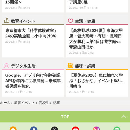
15開催＞
ア講座6選
2026.8.7 Fri 19:45
2026.7.30 Thu 11:15
教育イベント
生活・健康
東京都市大「科学体験教室」
【高校野球2026夏】東海大甲
24の実験企画…小中向け9/6
府・健大高崎・有明・長崎日
大が勝利…第4日は遊学館vs
2026.8.7 Fri 18:15
青森山田ほか
2026.8.8 Sat 9:52
デジタル生活
趣味・娯楽
Google、アプリ向け年齢確認
【夏休み2026】魚に触れて学
APIを年内に世界展開…未成年
ぶ「おさかな」イベント8/8…
者保護を強化
川崎市
2026.7.31 Fri 13:45
2026.8.7 Fri 10:45
ホーム
›
教育イベント
›
高校生
›
記事
TOP