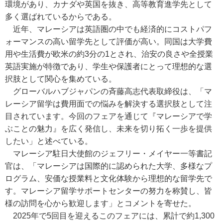
環境があり、カナダや英国を抜き、高等教育進学先として
多く選ばれているからである。
近年、マレーシアは英語圏の中でも経済的にコストパフ
ォーマンスの高い留学先として評価が高い。同国は大学費
用や生活費が欧米の約3分の1とされ、治安の良さや全授業
英語実施が特徴であり、学生や保護者にとって理想的な選
択肢として関心を集めている。
グローバルハブジャパンの斉藤高志代表取締役は、「マ
レーシア留学は費用面での悩みを解決する選択肢として注
目されています。今回のフェアを通じて『マレーシアで学
ぶことの魅力』を広く発信し、未来を切り拓く一歩を提供
したい」と述べている。
マレーシア駐日大使館のジェフリー・メイヤー一等書記
官は、「マレーシアは国際的に認められた大学、多様なプ
ログラム、安価な授業料と文化体験から理想的な留学先で
す。マレーシア留学サポートセンターの努力を称賛し、皆
様の訪問を心から歓迎します」とコメントを寄せた。
2025年で5回目を迎えるこのフェアには、累計で約1,300