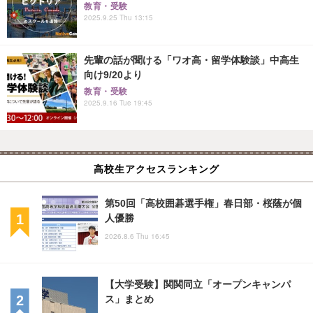
教育・受験
2025.9.25 Thu 13:15
先輩の話が聞ける「ワオ高・留学体験談」中高生
向け9/20より
教育・受験
2025.9.16 Tue 19:45
高校生アクセスランキング
第50回「高校囲碁選手権」春日部・桜蔭が個
人優勝
2026.8.6 Thu 16:45
【大学受験】関関同立「オープンキャンパ
ス」まとめ