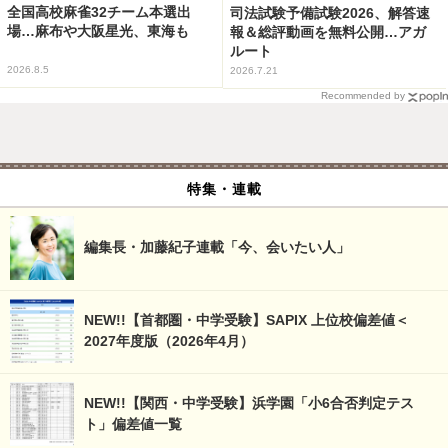
全国高校麻雀32チーム本選出
司法試験予備試験2026、解答速
場…麻布や大阪星光、東海も
報＆総評動画を無料公開…アガ
ルート
2026.8.5
2026.7.21
Recommended by
特集・連載
編集長・加藤紀子連載「今、会いたい人」
NEW!!【首都圏・中学受験】SAPIX 上位校偏差値＜
2027年度版（2026年4月）
NEW!!【関西・中学受験】浜学園「小6合否判定テス
ト」偏差値一覧