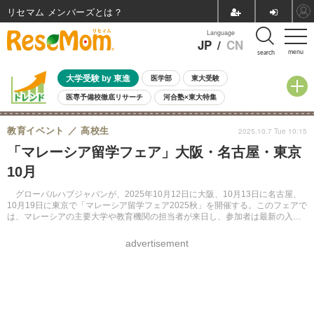
リセマム メンバーズ
Language
JP
/
CN
menu
search
大学受験 by 東進
医学部
東大受験
医専予備校徹底リサーチ
河合塾×東大特集
親子で考える大学選び
高校受験
中学受験
小学校受験
教育イベント
高校生
2025.10.7 Tue 10:15
共通テスト
夏休み
8月開催学校説明会・相談会
「マレーシア留学フェア」大阪・名古屋・東京
8月開催イベント・WS
全国公立高校 過去問
人気記事
10月
自由研究教材（小学生向け）
自由研究教材（中学生向け）
ランキング
グローバルハブジャパンが、2025年10月12日に大阪、10月13日に名古屋、
10月19日に東京で「マレーシア留学フェア2025秋」を開催する。このフェアで
は、マレーシアの主要大学や教育機関の担当者が来日し、参加者は最新の入学
情報や奨学金制度、生活環境について直接相談を行える。
advertisement