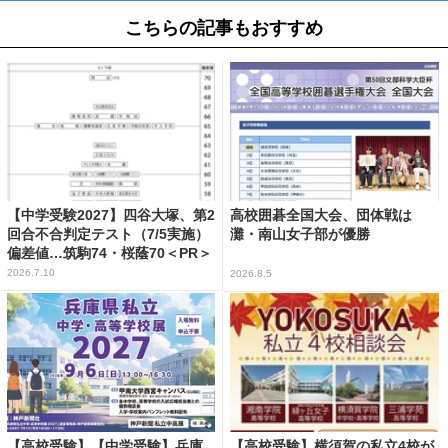
こちらの記事もおすすめ
【中学受験2027】四谷大塚、第2
高校囲碁全国大会、団体戦は
回合不合判定テスト（7/5実施）
灘・南山女子部が優勝
偏差値…筑駒74・桜蔭70＜PR＞
2026.7.10
2026.8.5
【高校受験】【中学受験】兵庫
【高校受験】横須賀の私立4校が