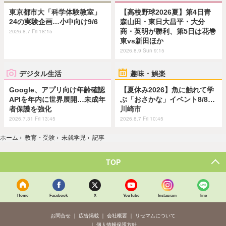
東京都市大「科学体験教室」
【高校野球2026夏】第4日青
24の実験企画…小中向け9/6
森山田・東日大昌平・大分
商・英明が勝利、第5日は花巻
2026.8.7 Fri 18:15
東vs新田ほか
2026.8.9 Sun 9:15
デジタル生活
趣味・娯楽
Google、アプリ向け年齢確認
【夏休み2026】魚に触れて学
APIを年内に世界展開…未成年
ぶ「おさかな」イベント8/8…
者保護を強化
川崎市
2026.7.31 Fri 13:45
2026.8.7 Fri 10:45
ホーム
›
教育・受験
›
未就学児
›
記事
TOP
Home
Facebook
X
YouTube
Instagram
line
お問合せ
広告掲載
会社概要
リセマムについて
個人情報保護方針