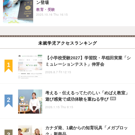
ン登場
教育・受験
2025.10.16 Thu 16:15
未就学児アクセスランキング
【小学校受験2027】学習院・早稲田実業「シ
ミュレーションテスト」伸芽会
2026.8.7 Fri 12:15
考える・伝えるってたのしい「めばえ教室」
遊び感覚で成功体験を重ねる学び
PR
2026.1.15 Thu 9:15
カナダ発、1歳からの知育玩具「メガブロッ
ク」新商品