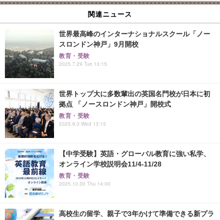
関連ニュース
世界最高峰のインターナショナルスクール「ノー
スロンドン神戸」9月開校
教育・受験
2025.7.29 Tue 13:15
世界トップ大に多数輩出の英国名門校が日本に初
拠点 「ノースロンドン神戸」開校式
教育・受験
2025.9.3 Wed 13:15
【中学受験】英語・グローバル教育に強い私学、
オンライン学校説明会11/4-11/28
教育・受験
2025.10.30 Thu 14:00
高校生の留学、親子で3年かけて準備できる新プラ