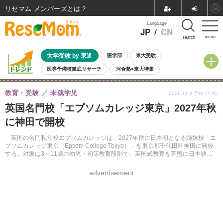
リセマム メンバーズ
Language
JP
/
CN
menu
search
大学受験 by 東進
医学部
東大受験
医専予備校徹底リサーチ
河合塾×東大特集
親子で考える大学選び
高校受験
中学受験
小学校受験
教育・受験
未就学児
2025.11.6 Thu 11:45
共通テスト
夏休み
8月開催学校説明会・相談会
英国名門校「エプソムカレッジ東京」2027年秋
8月開催イベント・WS
全国公立高校 過去問
人気記事
に神田で開校
自由研究教材（小学生向け）
自由研究教材（中学生向け）
ランキング
英国の名門私立校エプソムカレッジは、2027年秋に日本初となる姉妹校「エ
プソムカレッジ東京（Epsom College Tokyo）」を東京都千代田区神田に開校
する。対象は3～11歳の幼児・初等教育段階で、英国式教育を基盤に日本語教
育を取り入れたカリキュラムを展開する。
advertisement