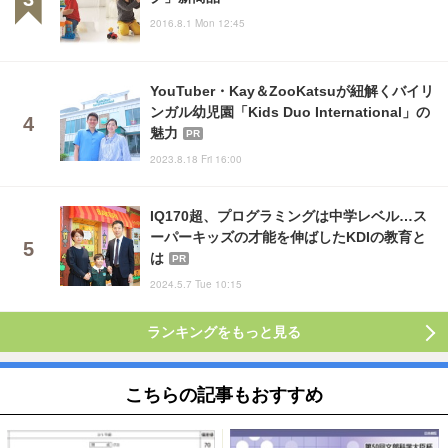
2016.8.1 Mon 12:45
YouTuber・Kay＆ZooKatsuが紐解くバイリ
ンガル幼児園「Kids Duo International」の
魅力
PR
2023.8.18 Fri 16:00
IQ170超、プログラミングは中学レベル…ス
ーパーキッズの才能を伸ばしたKDIの教育と
は
PR
2024.5.7 Tue 10:15
ランキングをもっと見る
こちらの記事もおすすめ