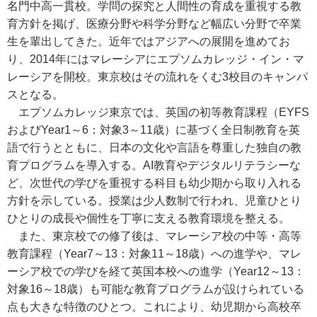
名門中高一貫校。学問の探究と人間性の育成を重視する教
育方針を掲げ、医療分野や科学分野など幅広い分野で卒業
生を輩出してきた。近年ではアジアへの展開を進めてお
り、2014年にはマレーシアにエプソムカレッジ・イン・マ
レーシアを開校。東京校はその流れをくむ3校目のキャンパ
スとなる。
エプソムカレッジ東京では、英国の初等教育課程（EYFS
およびYear1～6：対象3～11歳）に基づく全日制教育を英
語で行うとともに、日本の文化や言語を尊重した独自の教
育プログラムを導入する。AI教育やデジタルリテラシーな
ど、次世代の学びを重視する科目も幼少期から取り入れる
方針を示している。授業は少人数制で行われ、児童ひとり
ひとりの成長や個性を丁寧に支える教育環境を整える。
また、東京校での修了後は、マレーシア校の中等・高等
教育課程（Year7～13：対象11～18歳）への進学や、マレ
ーシア校での学びを経て英国本校への進学（Year12～13：
対象16～18歳）も可能な教育プログラムが設けられている
点も大きな特徴のひとつ。これにより、幼児期から高校卒