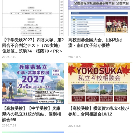
【中学受験2027】四谷大塚、第2
高校囲碁全国大会、団体戦は
回合不合判定テスト（7/5実施）
灘・南山女子部が優勝
偏差値…筑駒74・桜蔭70＜PR＞
2026.7.10
2026.8.5
【高校受験】【中学受験】兵庫
【高校受験】横須賀の私立4校が
県内の私立31校が集結、個別相
参加…合同相談会10/12
談会9/6
2026.7.28
2026.8.5