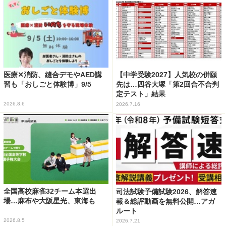
医療✕消防、縫合デモやAED講
【中学受験2027】人気校の併願
習も「おしごと体験博」9/5
先は…四谷大塚「第2回合不合判
定テスト」結果
2026.8.6
2026.7.16
全国高校麻雀32チーム本選出
司法試験予備試験2026、解答速
場…麻布や大阪星光、東海も
報＆総評動画を無料公開…アガ
ルート
2026.8.5
2026.7.21