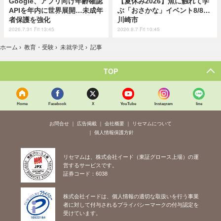
Google、アプリ向け年齢確認
【夏休み2026】魚に触れて学
APIを年内に世界展開…未成年
ぶ「おさかな」イベント8/8…
者保護を強化
川崎市
2026.7.31 Fri 13:45
2026.8.7 Fri 10:45
ホーム
›
教育・受験
›
未就学児
›
記事
TOP
Home
Facebook
X
YouTube
Instagram
line
お問合せ
広告掲載
会社概要
リセマムについて
個人情報保護方針
リセマムは、株式会社イード（東証グロース上場）の運
営するサービスです。
証券コード：6038
株式会社イードは、個人情報の適切な取扱いを行う事業
者に対して付与されるプライバシーマークの付与認定を
受けています。