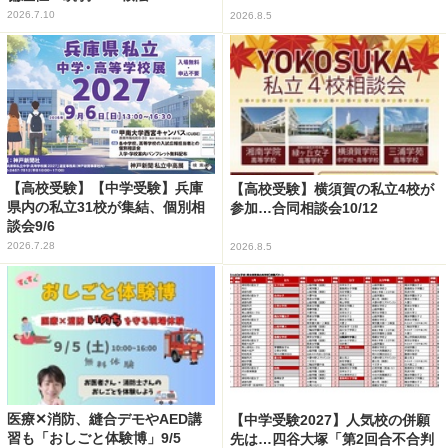
2026.7.10
2026.8.5
【高校受験】【中学受験】兵庫
【高校受験】横須賀の私立4校が
県内の私立31校が集結、個別相
参加…合同相談会10/12
談会9/6
2026.7.28
2026.8.5
医療✕消防、縫合デモやAED講
【中学受験2027】人気校の併願
習も「おしごと体験博」9/5
先は…四谷大塚「第2回合不合判