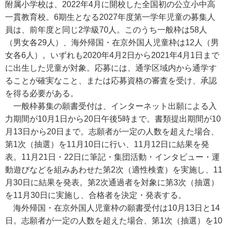
附属小学校は、2022年4月に開校した全国初の公立小中高
一貫教育校。6期生となる2027年度第一学年児童の募集人
員は、前年度と同じ2学級70人。このうち一般枠は58人
（男女各29人）、海外帰国・在京外国人児童枠は12人（男
女各6人）。いずれも2020年4月2日から2021年4月1日まで
に出生した児童が対象。応募には、通学区域内から通学す
ることが確実なこと、または応募資格の審査を受け、承認
を得る必要がある。
一般枠募集の願書受付は、インターネット出願による入
力期間が10月1日から20日午後5時まで。書類提出期間が10
月13日から20日まで。志願者が一定の人数を超えた場合、
第1次（抽選）を11月10日に行い、11月12日に結果を発
表。11月21日・22日に筆記・集団活動・インタビュー・運
動遊びなどを組みあわせた第2次（適性検査）を実施し、11
月30日に結果を発表。第2次通過者を対象に第3次（抽選）
を11月30日に実施し、合格者を決定・発表する。
海外帰国・在京外国人児童枠の願書受付は10月13日と14
日。志願者が一定の人数を超えた場合、第1次（抽選）を10