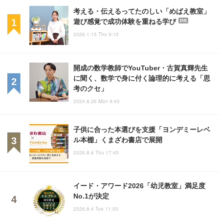
考える・伝えるってたのしい「めばえ教室」
遊び感覚で成功体験を重ねる学び
PR
2026.1.15 Thu 9:15
開成の数学教師でYouTuber・古賀真輝先生
に聞く、数学で身に付く論理的に考える「思
考のクセ」
2024.8.26 Mon 9:45
子供に合った本選びを支援「ヨンデミーレベ
ル本棚」くまざわ書店で展開
2026.8.6 Thu 17:45
イード・アワード2026「幼児教室」満足度
No.1が決定
2026.8.4 Tue 11:00