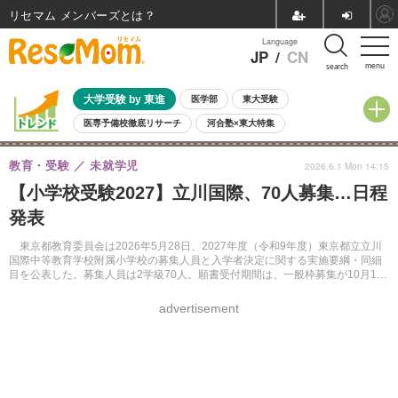
リセマム メンバーズ
Language
JP
/
CN
menu
search
大学受験 by 東進
医学部
東大受験
医専予備校徹底リサーチ
河合塾×東大特集
親子で考える大学選び
高校受験
中学受験
小学校受験
教育・受験
未就学児
2026.6.1 Mon 14:15
共通テスト
夏休み
8月開催学校説明会・相談会
【小学校受験2027】立川国際、70人募集…日程
8月開催イベント・WS
全国公立高校 過去問
人気記事
発表
自由研究教材（小学生向け）
自由研究教材（中学生向け）
ランキング
東京都教育委員会は2026年5月28日、2027年度（令和9年度）東京都立立川
国際中等教育学校附属小学校の募集人員と入学者決定に関する実施要綱・同細
目を公表した。募集人員は2学級70人。願書受付期間は、一般枠募集が10月1日
から20日、海外帰国・在京外国人児童枠が10月13日と14日。
advertisement