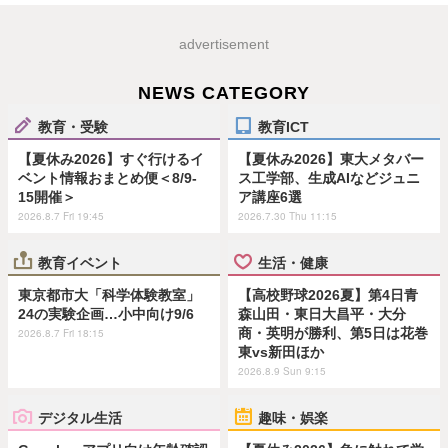
advertisement
NEWS CATEGORY
教育・受験
教育ICT
【夏休み2026】すぐ行けるイ
【夏休み2026】東大メタバー
ベント情報おまとめ便＜8/9-
ス工学部、生成AIなどジュニ
15開催＞
ア講座6選
2026.8.7 Fri 19:45
2026.7.30 Thu 11:15
教育イベント
生活・健康
東京都市大「科学体験教室」
【高校野球2026夏】第4日青
24の実験企画…小中向け9/6
森山田・東日大昌平・大分
商・英明が勝利、第5日は花巻
2026.8.7 Fri 18:15
東vs新田ほか
2026.8.9 Sun 9:15
デジタル生活
趣味・娯楽