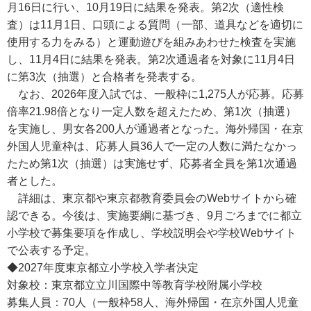
月16日に行い、10月19日に結果を発表。第2次（適性検
査）は11月1日、口頭による質問（一部、道具などを適切に
使用する力をみる）と運動遊びを組みあわせた検査を実施
し、11月4日に結果を発表。第2次通過者を対象に11月4日
に第3次（抽選）と合格者を発表する。
なお、2026年度入試では、一般枠に1,275人が応募。応募
倍率21.98倍となり一定人数を超えたため、第1次（抽選）
を実施し、男女各200人が通過者となった。海外帰国・在京
外国人児童枠は、応募人員36人で一定の人数に満たなかっ
たため第1次（抽選）は実施せず、応募者全員を第1次通過
者とした。
詳細は、東京都や東京都教育委員会のWebサイトから確
認できる。今後は、実施要綱に基づき、9月ごろまでに都立
小学校で募集要項を作成し、学校説明会や学校Webサイト
で公表する予定。
◆2027年度東京都立小学校入学者決定
対象校：東京都立立川国際中等教育学校附属小学校
募集人員：70人（一般枠58人、海外帰国・在京外国人児童