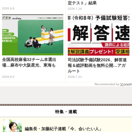
定テスト」結果
2026.8.6
2026.7.16
全国高校麻雀32チーム本選出
司法試験予備試験2026、解答速
場…麻布や大阪星光、東海も
報＆総評動画を無料公開…アガ
ルート
2026.8.5
2026.7.21
Recommended by
特集・連載
編集長・加藤紀子連載「今、会いたい人」