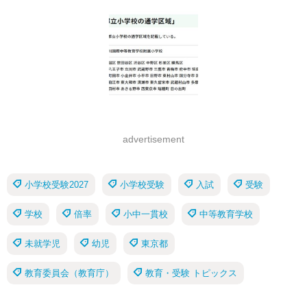
advertisement
小学校受験2027
小学校受験
入試
受験
学校
倍率
小中一貫校
中等教育学校
未就学児
幼児
東京都
教育委員会（教育庁）
教育・受験 トピックス