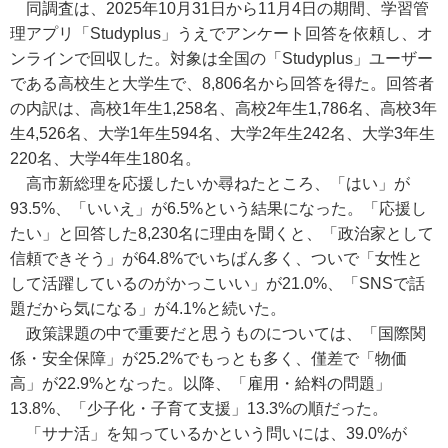
同調査は、2025年10月31日から11月4日の期間、学習管
理アプリ「Studyplus」うえでアンケート回答を依頼し、オ
ンラインで回収した。対象は全国の「Studyplus」ユーザー
である高校生と大学生で、8,806名から回答を得た。回答者
の内訳は、高校1年生1,258名、高校2年生1,786名、高校3年
生4,526名、大学1年生594名、大学2年生242名、大学3年生
220名、大学4年生180名。
高市新総理を応援したいか尋ねたところ、「はい」が
93.5%、「いいえ」が6.5%という結果になった。「応援し
たい」と回答した8,230名に理由を聞くと、「政治家として
信頼できそう」が64.8%でいちばん多く、ついで「女性と
して活躍しているのがかっこいい」が21.0%、「SNSで話
題だから気になる」が4.1%と続いた。
政策課題の中で重要だと思うものについては、「国際関
係・安全保障」が25.2%でもっとも多く、僅差で「物価
高」が22.9%となった。以降、「雇用・給料の問題」
13.8%、「少子化・子育て支援」13.3%の順だった。
「サナ活」を知っているかという問いには、39.0%が