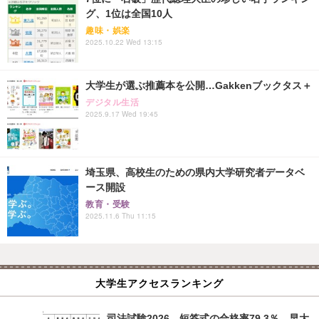
グ、1位は全国10人
趣味・娯楽
2025.10.22 Wed 13:15
大学生が選ぶ推薦本を公開…Gakkenブックタス＋
デジタル生活
2025.9.17 Wed 19:45
埼玉県、高校生のための県内大学研究者データベ
ース開設
教育・受験
2025.11.6 Thu 11:15
大学生アクセスランキング
司法試験2026、短答式の合格率79.3％…早大