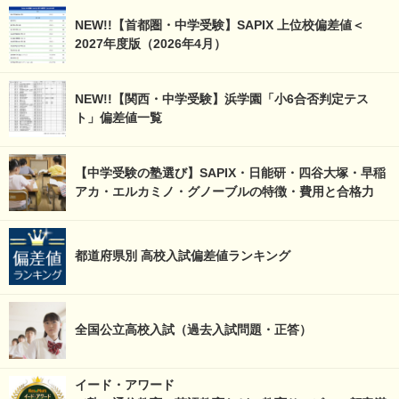
NEW!!【首都圏・中学受験】SAPIX 上位校偏差値＜
2027年度版（2026年4月）
NEW!!【関西・中学受験】浜学園「小6合否判定テス
ト」偏差値一覧
【中学受験の塾選び】SAPIX・日能研・四谷大塚・早稲
アカ・エルカミノ・グノーブルの特徴・費用と合格力
都道府県別 高校入試偏差値ランキング
全国公立高校入試（過去入試問題・正答）
イード・アワード