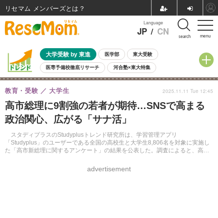
リセマム メンバーズ
Language
JP
/
CN
menu
search
大学受験 by 東進
医学部
東大受験
医専予備校徹底リサーチ
河合塾×東大特集
親子で考える大学選び
高校受験
中学受験
小学校受験
教育・受験
大学生
2025.11.11 Tue 12:45
共通テスト
夏休み
8月開催学校説明会・相談会
高市総理に9割強の若者が期待…SNSで高まる
8月開催イベント・WS
全国公立高校 過去問
人気記事
政治関心、広がる「サナ活」
自由研究教材（小学生向け）
自由研究教材（中学生向け）
ランキング
スタディプラスのStudyplusトレンド研究所は、学習管理アプリ
「Studyplus」のユーザーである全国の高校生と大学生8,806名を対象に実施し
た「高市新総理に関するアンケート」の結果を公表した。調査によると、高市
新総理を「応援したい」と回答した学生は93.5%にのぼった。
advertisement