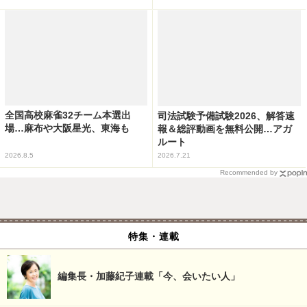
全国高校麻雀32チーム本選出
司法試験予備試験2026、解答速
場…麻布や大阪星光、東海も
報＆総評動画を無料公開…アガ
ルート
2026.8.5
2026.7.21
Recommended by
特集・連載
編集長・加藤紀子連載「今、会いたい人」