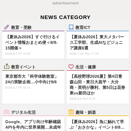
advertisement
NEWS CATEGORY
教育・受験
教育ICT
【夏休み2026】すぐ行けるイ
【夏休み2026】東大メタバー
ベント情報おまとめ便＜8/9-
ス工学部、生成AIなどジュニ
15開催＞
ア講座6選
2026.8.7 Fri 19:45
2026.7.30 Thu 11:15
教育イベント
生活・健康
東京都市大「科学体験教室」
【高校野球2026夏】第4日青
24の実験企画…小中向け9/6
森山田・東日大昌平・大分
商・英明が勝利、第5日は花巻
2026.8.7 Fri 18:15
東vs新田ほか
2026.8.9 Sun 9:15
デジタル生活
趣味・娯楽
Google、アプリ向け年齢確認
【夏休み2026】魚に触れて学
APIを年内に世界展開…未成年
ぶ「おさかな」イベント8/8…