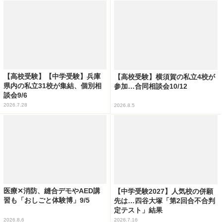
【高校受験】【中学受験】兵庫
【高校受験】横須賀の私立4校が
県内の私立31校が集結、個別相
参加…合同相談会10/12
談会9/6
2026.7.28
2026.8.5
医療✕消防、縫合デモやAED講
【中学受験2027】人気校の併願
習も「おしごと体験博」9/5
先は…四谷大塚「第2回合不合判
定テスト」結果
2026.8.6
2026.7.16