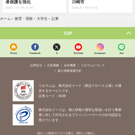
者保護を強化
川崎市
2026.7.31 Fri 13:45
2026.8.7 Fri 10:45
ホーム
›
教育・受験
›
大学生
›
記事
TOP
Home
Facebook
X
YouTube
Instagram
line
お問合せ
広告掲載
会社概要
リセマムについて
個人情報保護方針
リセマムは、株式会社イード（東証グロース上場）の運
営するサービスです。
証券コード：6038
株式会社イードは、個人情報の適切な取扱いを行う事業
者に対して付与されるプライバシーマークの付与認定を
受けています。
紹介した商品/サービスを購入、契約した場合に、