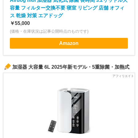
Airdog moi 加湿器 気化式 除菌 長時間 3.2リットル大
容量 フィルター交換不要 寝室 リビング 店舗 オフィ
ス 乾燥 対策 エアドッグ
￥55,000
(価格・在庫状況は記事公開時点のものです)
Amazon
加湿器 大容量 6L 2025年新モデル・5重除菌・加熱式