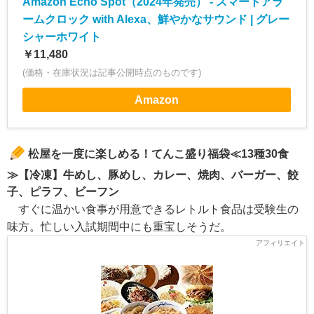
Amazon Echo Spot（2024年発売） - スマートアラ
ームクロック with Alexa、鮮やかなサウンド | グレー
シャーホワイト
￥11,480
(価格・在庫状況は記事公開時点のものです)
Amazon
松屋を一度に楽しめる！てんこ盛り福袋≪13種30食
≫【冷凍】牛めし、豚めし、カレー、焼肉、バーガー、餃
子、ピラフ、ビーフン
すぐに温かい食事が用意できるレトルト食品は受験生の
味方。忙しい入試期間中にも重宝しそうだ。