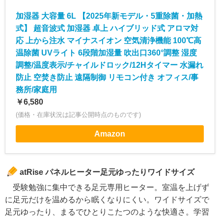
加湿器 大容量 6L 【2025年新モデル・5重除菌・加熱
式】 超音波式 加湿器 卓上 ハイブリッド式 アロマ対
応 上から注水 マイナスイオン 空気清浄機能 100℃高
温除菌 UVライト 6段階加湿量 吹出口360°調整 湿度
調整/温度表示/チャイルドロック/12Hタイマー 水漏れ
防止 空焚き防止 遠隔制御 リモコン付き オフィス/事
務所/家庭用
￥6,580
(価格・在庫状況は記事公開時点のものです)
Amazon
atRise パネルヒーター足元ゆったりワイドサイズ
受験勉強に集中できる足元専用ヒーター。室温を上げず
に足元だけを温めるから眠くなりにくい。ワイドサイズで
足元ゆったり、まるでひとりこたつのような快適さ。学習