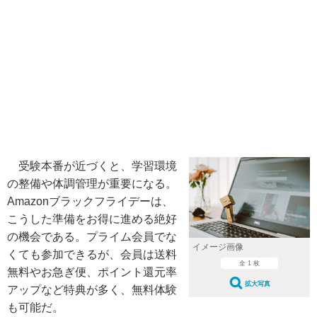
受験本番が近づくと、学習環境
の整備や体調管理が重要になる。
Amazonブラックフライデーは、
こうした準備をお得に進める絶好
の機会である。プライム会員でな
イメージ画像
くても参加できるが、会員は送料
全 1 枚
無料やお急ぎ便、ポイント還元率
拡大写真
アップなど特典が多く、無料体験
も可能だ。