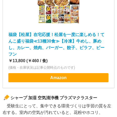
福袋【松屋】在宅応援！松屋を一度に楽しめる！て
んこ盛り福袋≪13種30食≫【冷凍】牛めし、豚め
し、カレー、焼肉、バーガー、餃子、ピラフ、ビー
フン
￥13,800 (￥460 / 食)
(価格・在庫状況は記事公開時点のものです)
Amazon
シャープ 加湿 空気清浄機 プラズマクラスター
受験生にとって、集中できる環境づくりは学習の質を左
右する。室内の空気が汚れていると、花粉やホコリ、