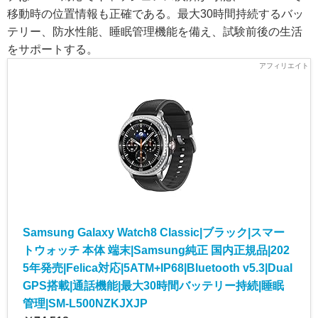
移動時の位置情報も正確である。最大30時間持続するバッ
テリー、防水性能、睡眠管理機能を備え、試験前後の生活
をサポートする。
Samsung Galaxy Watch8 Classic|ブラック|スマー
トウォッチ 本体 端末|Samsung純正 国内正規品|202
5年発売|Felica対応|5ATM+IP68|Bluetooth v5.3|Dual
GPS搭載|通話機能|最大30時間バッテリー持続|睡眠
管理|SM-L500NZKJXJP