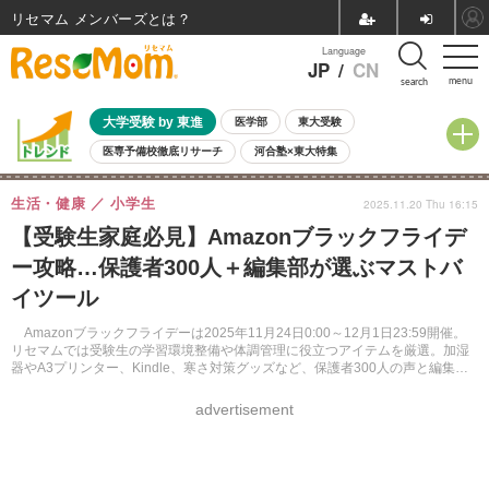
リセマム メンバーズ
Language
JP
/
CN
menu
search
大学受験 by 東進
医学部
東大受験
医専予備校徹底リサーチ
河合塾×東大特集
親子で考える大学選び
高校受験
中学受験
小学校受験
生活・健康
小学生
2025.11.20 Thu 16:15
共通テスト
夏休み
8月開催学校説明会・相談会
【受験生家庭必見】Amazonブラックフライデ
8月開催イベント・WS
全国公立高校 過去問
人気記事
ー攻略…保護者300人＋編集部が選ぶマストバ
自由研究教材（小学生向け）
自由研究教材（中学生向け）
ランキング
イツール
Amazonブラックフライデーは2025年11月24日0:00～12月1日23:59開催。
リセマムでは受験生の学習環境整備や体調管理に役立つアイテムを厳選。加湿
器やA3プリンター、Kindle、寒さ対策グッズなど、保護者300人の声と編集部
おすすめの商品を紹介する。
advertisement