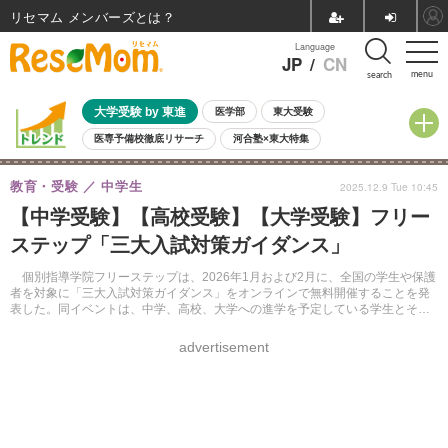
リセマム メンバーズ
Language
JP
/
CN
menu
search
大学受験 by 東進
医学部
東大受験
医専予備校徹底リサーチ
河合塾×東大特集
親子で考える大学選び
高校受験
中学受験
小学校受験
教育・受験
中学生
2025.12.9 Tue 10:45
共通テスト
夏休み
8月開催学校説明会・相談会
【中学受験】【高校受験】【大学受験】フリー
8月開催イベント・WS
全国公立高校 過去問
人気記事
ステップ「三大入試対策ガイダンス」
自由研究教材（小学生向け）
自由研究教材（中学生向け）
ランキング
個別指導学院フリーステップは、2026年1月および2月に、全国の学生や保護
者を対象に「三大入試対策ガイダンス」をオンラインで無料開催することを発
表した。同イベントは、中学、高校、大学への進学を予定している学生とその
保護者を対象に、最新の入試情報と戦略的な対策を提供するものとなってい
る。
advertisement