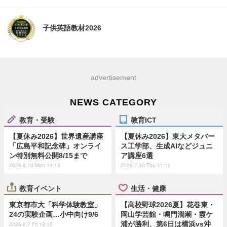
子供英語教材2026
advertisement
NEWS CATEGORY
教育・受験
教育ICT
【夏休み2026】世界遺産講座
【夏休み2026】東大メタバー
「広島平和記念碑」オンライ
ス工学部、生成AIなどジュニ
ン特別無料公開8/15まで
ア講座6選
2026.8.10 Mon 14:15
2026.7.30 Thu 11:15
教育イベント
生活・健康
東京都市大「科学体験教室」
【高校野球2026夏】花巻東・
24の実験企画…小中向け9/6
岡山学芸館・鳴門渦潮・霞ケ
浦が勝利、第6日は横浜vs沖
2026.8.7 Fri 18:15