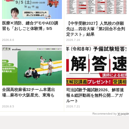
医療✕消防、縫合デモやAED講
【中学受験2027】人気校の併願
習も「おしごと体験博」9/5
先は…四谷大塚「第2回合不合判
定テスト」結果
2026.8.6
2026.7.16
全国高校麻雀32チーム本選出
司法試験予備試験2026、解答速
場…麻布や大阪星光、東海も
報＆総評動画を無料公開…アガ
ルート
2026.8.5
2026.7.21
Recommended by