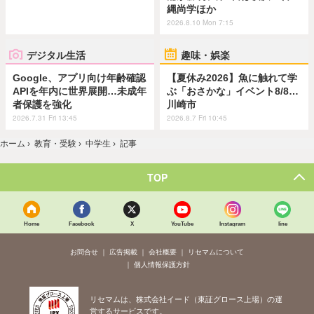
縄尚学ほか
2026.8.10 Mon 7:15
デジタル生活
趣味・娯楽
Google、アプリ向け年齢確認
【夏休み2026】魚に触れて学
APIを年内に世界展開…未成年
ぶ「おさかな」イベント8/8…
者保護を強化
川崎市
2026.7.31 Fri 13:45
2026.8.7 Fri 10:45
ホーム
›
教育・受験
›
中学生
›
記事
TOP
Home
Facebook
X
YouTube
Instagram
line
お問合せ
広告掲載
会社概要
リセマムについて
個人情報保護方針
リセマムは、株式会社イード（東証グロース上場）の運
営するサービスです。