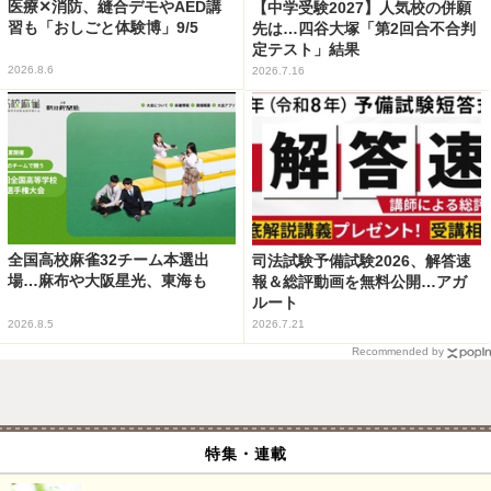
医療✕消防、縫合デモやAED講
【中学受験2027】人気校の併願
習も「おしごと体験博」9/5
先は…四谷大塚「第2回合不合判
定テスト」結果
2026.8.6
2026.7.16
全国高校麻雀32チーム本選出
司法試験予備試験2026、解答速
場…麻布や大阪星光、東海も
報＆総評動画を無料公開…アガ
ルート
2026.8.5
2026.7.21
Recommended by
特集・連載