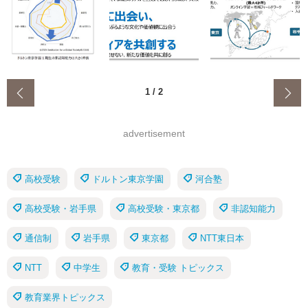
‹
1
/
2
advertisement
高校受験
ドルトン東京学園
河合塾
高校受験・岩手県
高校受験・東京都
非認知能力
通信制
岩手県
東京都
NTT東日本
NTT
中学生
教育・受験 トピックス
教育業界トピックス