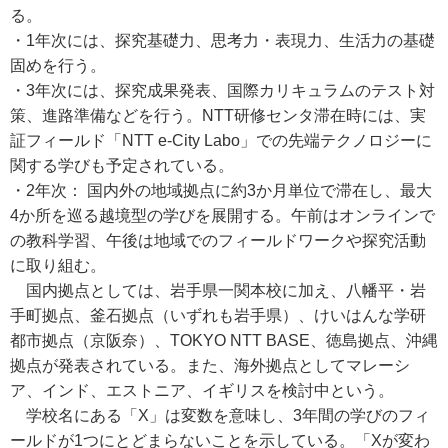
る。
・1年次には、探究基礎力、思考力・表現力、生活力の基礎
固めを行う。
・3年次には、探究成果発表、国際カリキュラムのテスト対
策、進路準備などを行う。NTT研修センタ滞在時には、実
証フィールド「NTT e-City Labo」での先端テクノロジーに
関する学びも予定されている。
・2年次： 国内外の地域拠点に約3か月単位で滞在し、最大
4か所を巡る越境型の学びを展開する。午前はオンラインで
の教科学習、午後は地域でのフィールドワークや探究活動
に取り組む。
国内拠点としては、岩手県一関本校に加え、八幡平・岩
手町拠点、釜石拠点（いずれも岩手県）、けいはんな学研
都市拠点（京阪奈）、TOKYO NTT BASE、徳島拠点、沖縄
拠点が発表されている。また、海外拠点としてマレーシ
ア、インド、エストニア、イギリスを検討中という。
学校名にある「X」は変数を意味し、3年間の学びのフィ
ールドが1つにとどまらないことを示している。「Xが変わ