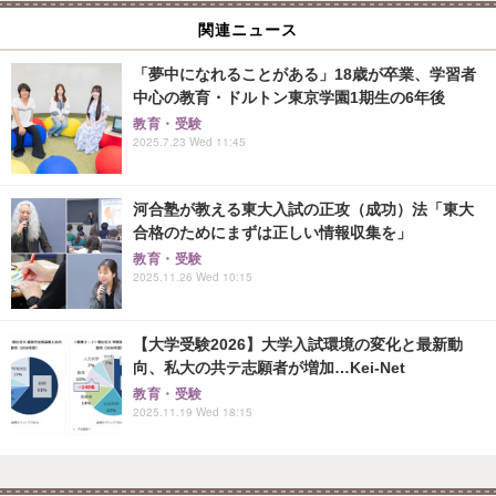
関連ニュース
「夢中になれることがある」18歳が卒業、学習者
中心の教育・ドルトン東京学園1期生の6年後
教育・受験
2025.7.23 Wed 11:45
河合塾が教える東大入試の正攻（成功）法「東大
合格のためにまずは正しい情報収集を」
教育・受験
2025.11.26 Wed 10:15
【大学受験2026】大学入試環境の変化と最新動
向、私大の共テ志願者が増加…Kei-Net
教育・受験
2025.11.19 Wed 18:15