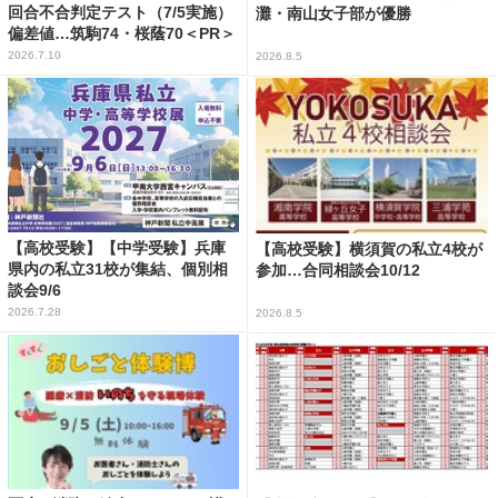
回合不合判定テスト（7/5実施）
灘・南山女子部が優勝
偏差値…筑駒74・桜蔭70＜PR＞
2026.7.10
2026.8.5
【高校受験】【中学受験】兵庫
【高校受験】横須賀の私立4校が
県内の私立31校が集結、個別相
参加…合同相談会10/12
談会9/6
2026.7.28
2026.8.5