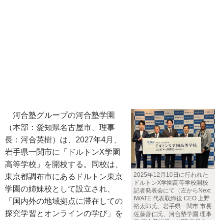
河合塾グループの河合塾学園
（本部：愛知県名古屋市、理事
長：河合英樹）は、2027年4月、
岩手県一関市に「ドルトンX学園
高等学校」を開校する。同校は、
2025年12月10日に行われた
東京都調布市にあるドルトン東京
ドルトンX学園高等学校開校
学園の姉妹校として設立され、
記者発表会にて（左からNext
IWATE 代表取締役 CEO 上野
「国内外の地域拠点に滞在しての
裕太郎氏、岩手県一関市 市長
探究学習とオンラインの学び」を
佐藤善仁氏、河合塾学園 理事