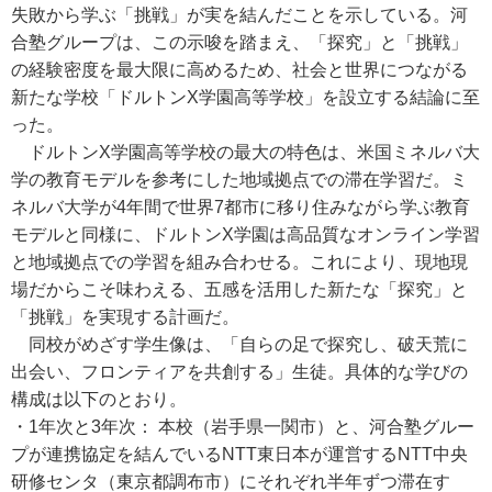
失敗から学ぶ「挑戦」が実を結んだことを示している。河
合塾グループは、この示唆を踏まえ、「探究」と「挑戦」
の経験密度を最大限に高めるため、社会と世界につながる
新たな学校「ドルトンX学園高等学校」を設立する結論に至
った。
ドルトンX学園高等学校の最大の特色は、米国ミネルバ大
学の教育モデルを参考にした地域拠点での滞在学習だ。ミ
ネルバ大学が4年間で世界7都市に移り住みながら学ぶ教育
モデルと同様に、ドルトンX学園は高品質なオンライン学習
と地域拠点での学習を組み合わせる。これにより、現地現
場だからこそ味わえる、五感を活用した新たな「探究」と
「挑戦」を実現する計画だ。
同校がめざす学生像は、「自らの足で探究し、破天荒に
出会い、フロンティアを共創する」生徒。具体的な学びの
構成は以下のとおり。
・1年次と3年次： 本校（岩手県一関市）と、河合塾グルー
プが連携協定を結んでいるNTT東日本が運営するNTT中央
研修センタ（東京都調布市）にそれぞれ半年ずつ滞在す