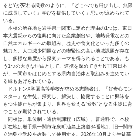
るとYが変わる関数のように、『どこへでも飛び出し、無限
に成長していく』学びを提供していく」思いが込められて
いる。
本校の所在地を岩手県一関市に定めた理由の1つは、東日
本大震災からの復興に向けた産業創出や、地熱発電などの
自然エネルギーへの取組み、歴史や食文化といった多くの
魅力と、人口減少問題などの喫緊性の高い地域課題が存在
し、多様な角度から探究テーマを得られることである。も
う1つの大きな理由として、連携を深めてきたNTT東日本
が、一関市をはじめとする県内自治体と取組みを進めてい
る縁もあげられている。
ドルトンX学園高等学校が求める志願者は、「好奇心モン
スター」な生徒。探究し、解決し、協働することに興味を
もつ生徒たちが集まり、世界を変える“変数”となる生徒に育
つことが期待されている。
同校は、単位制・通信制課程（広域）、普通科で、本校
所在地は岩手県一関市花泉町油島上築道34番地1。旧一関市
立油島小学校を改装して使用する。2026年10月より生徒募