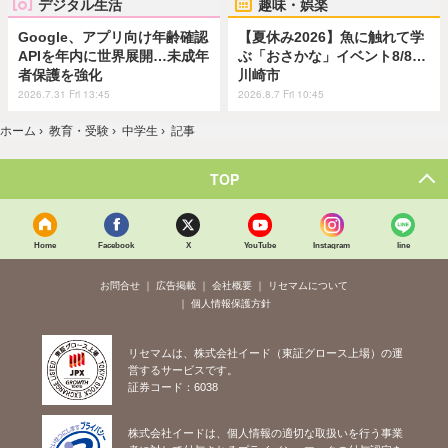
デジタル生活
趣味・娯楽
Google、アプリ向け年齢確認
【夏休み2026】魚に触れて学
APIを年内に世界展開…未成年
ぶ「おさかな」イベント8/8…
者保護を強化
川崎市
2026.7.31 Fri 13:45
2026.8.7 Fri 10:45
ホーム
›
教育・受験
›
中学生
›
記事
TOP
Home
Facebook
X
YouTube
Instagram
line
お問合せ
広告掲載
会社概要
リセマムについて
個人情報保護方針
リセマムは、株式会社イード（東証グロース上場）の運
営するサービスです。
証券コード：6038
株式会社イードは、個人情報の適切な取扱いを行う事業