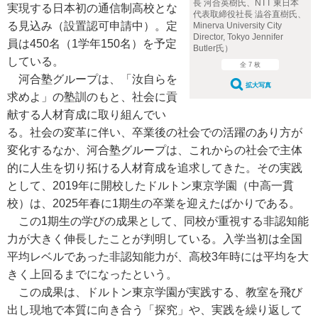
長 河合英樹氏、NTT 東日本
実現する日本初の通信制高校とな
代表取締役社長 澁谷直樹氏、
る見込み（設置認可申請中）。定
Minerva University City
Director, Tokyo Jennifer
員は450名（1学年150名）を予定
Butler氏）
している。
全 7 枚
河合塾グループは、「汝自らを
拡大写真
求めよ」の塾訓のもと、社会に貢
献する人材育成に取り組んでい
る。社会の変革に伴い、卒業後の社会での活躍のあり方が
変化するなか、河合塾グループは、これからの社会で主体
的に人生を切り拓ける人材育成を追求してきた。その実践
として、2019年に開校したドルトン東京学園（中高一貫
校）は、2025年春に1期生の卒業を迎えたばかりである。
この1期生の学びの成果として、同校が重視する非認知能
力が大きく伸長したことが判明している。入学当初は全国
平均レベルであった非認知能力が、高校3年時には平均を大
きく上回るまでになったという。
この成果は、ドルトン東京学園が実践する、教室を飛び
出し現地で本質に向き合う「探究」や、実践を繰り返して