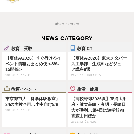
advertisement
NEWS CATEGORY
教育・受験
教育ICT
【夏休み2026】すぐ行けるイ
【夏休み2026】東大メタバー
ベント情報おまとめ便＜8/9-
ス工学部、生成AIなどジュニ
15開催＞
ア講座6選
2026.8.7 Fri 19:45
2026.7.30 Thu 11:15
教育イベント
生活・健康
東京都市大「科学体験教室」
【高校野球2026夏】東海大甲
24の実験企画…小中向け9/6
府・健大高崎・有明・長崎日
大が勝利…第4日は遊学館vs
2026.8.7 Fri 18:15
青森山田ほか
2026.8.8 Sat 9:52