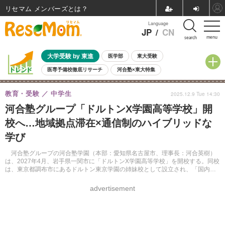
リセマム メンバーズ
Language
JP
/
CN
menu
search
大学受験 by 東進
医学部
東大受験
医専予備校徹底リサーチ
河合塾×東大特集
親子で考える大学選び
高校受験
中学受験
小学校受験
教育・受験
中学生
2025.12.9 Tue 14:30
共通テスト
夏休み
8月開催学校説明会・相談会
河合塾グループ「ドルトンX学園高等学校」開
8月開催イベント・WS
全国公立高校 過去問
人気記事
校へ…地域拠点滞在×通信制のハイブリッドな
自由研究教材（小学生向け）
自由研究教材（中学生向け）
ランキング
学び
河合塾グループの河合塾学園（本部：愛知県名古屋市、理事長：河合英樹）
は、2027年4月、岩手県一関市に「ドルトンX学園高等学校」を開校する。同校
は、東京都調布市にあるドルトン東京学園の姉妹校として設立され、「国内外
の地域拠点に滞在しての探究学習とオンラインの学び」を実現する日本初の通
信制高校となる見込み（設置認可申請中）。
advertisement