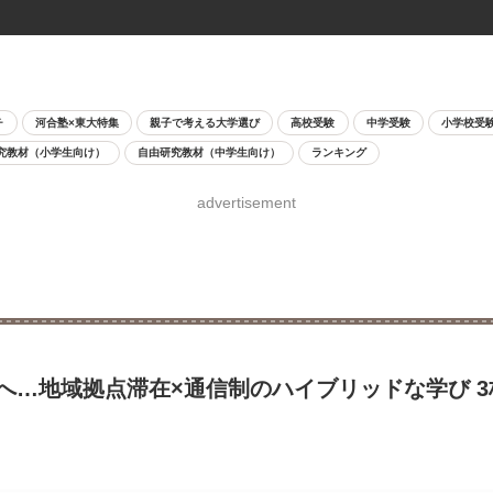
チ
河合塾×東大特集
親子で考える大学選び
高校受験
中学受験
小学校受
究教材（小学生向け）
自由研究教材（中学生向け）
ランキング
advertisement
へ…地域拠点滞在×通信制のハイブリッドな学び 