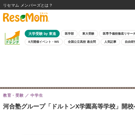
リセマム メンバーズ
大学受験 by 東進
医学部
東大受験
医専予備校徹底リサー
8月開催イベント・WS
全国公立高校 過去問
人気記事
自由研
教育・受験
中学生
河合塾グループ「ドルトンX学園高等学校」開校