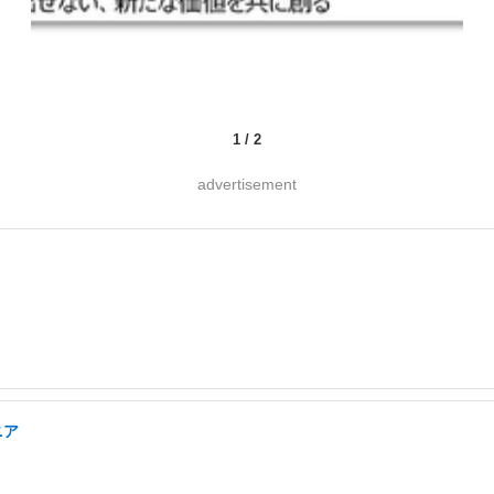
1
/
2
advertisement
ニア