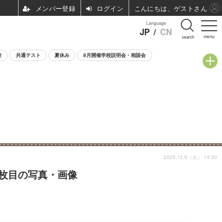
ログイン
こんにちは、ゲストさん
Language
JP
/
CN
menu
search
験
共通テスト
夏休み
8月開催学校説明会・相談会
2025.12.9（火） 14:30
3枚目の写真・画像