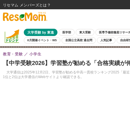
リセマム メンバーズ
大学受験 by 東進
医学部
東大受験
医専予備校徹底リサー
8月開催イベント・WS
全国公立高校 過去問
人気記事
自由研
教育・受験
小学生
【中学受験2026】学習塾が勧める「合格実績
大学通信は2025年12月2日、学習塾が勧める中高一貫校ランキング2025「
1位と2位は大学通信のWebサイトより確認できる。