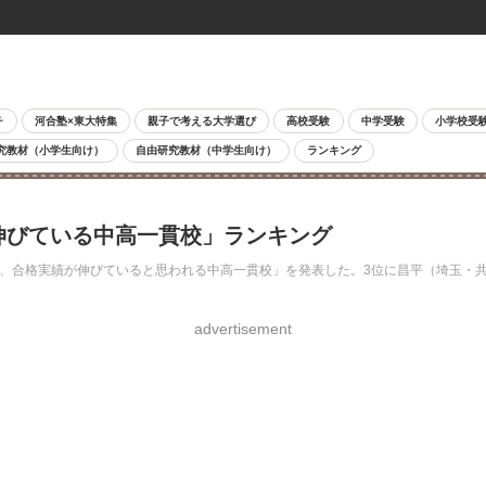
チ
河合塾×東大特集
親子で考える大学選び
高校受験
中学受験
小学校受
究教材（小学生向け）
自由研究教材（中学生向け）
ランキング
が伸びている中高一貫校」ランキング
最近、合格実績が伸びていると思われる中高一貫校」を発表した。3位に昌平（埼玉・
advertisement