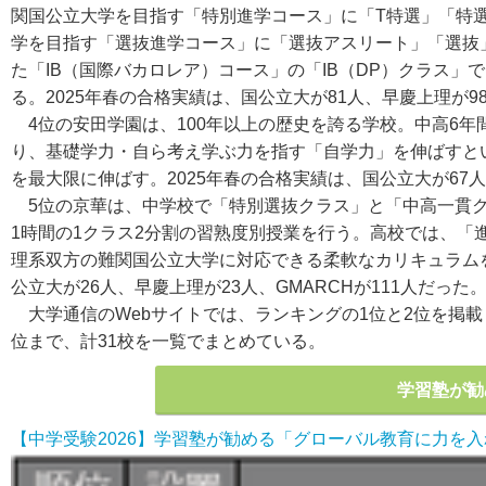
関国公立大学を目指す「特別進学コース」に「T特選」「特
学を目指す「選抜進学コース」に「選抜アスリート」「選抜」
た「IB（国際バカロレア）コース」の「IB（DP）クラス
る。2025年春の合格実績は、国公立大が81人、早慶上理が98
4位の安田学園は、100年以上の歴史を誇る学校。中高6年
り、基礎学力・自ら考え学ぶ力を指す「自学力」を伸ばすと
を最大限に伸ばす。2025年春の合格実績は、国公立大が67人、
5位の京華は、中学校で「特別選抜クラス」と「中高一貫ク
1時間の1クラス2分割の習熟度別授業を行う。高校では、「
理系双方の難関国公立大学に対応できる柔軟なカリキュラム
公立大が26人、早慶上理が23人、GMARCHが111人だった
大学通信のWebサイトでは、ランキングの1位と2位を掲載
位まで、計31校を一覧でまとめている。
学習塾が勧
【中学受験2026】学習塾が勧める「グローバル教育に力を入