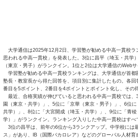
大学通信は2025年12月2日、学習塾が勧める中高一貫校ラ
思われる中高一貫校」を発表した。3位に昌平（埼玉・共学）
（東京・男子）がランクイン。1位と2位は大学通信のWeb
学習塾が勧める中高一貫校ランキングは、大学通信が首都圏
塾長・教室長から得た回答を、項目別に集計したもの。各回
番目を5ポイント、2番目を4ポイントとポイント化し、その
最近、合格実績が伸びていると思われる中高一貫校では、3
園（東京・共学）」、5位に「京華（東京・男子）」、6位に
共学）」、8位に「大宮開成（埼玉・共学）」、9位に「青稜
学）」がランクイン。ランキング入りした中高一貫校はすべ
3位の昌平は、前年の6位から3ランクアップ。中学校には
ス」があり、IB（国際バカロレア）などのグローバル人材