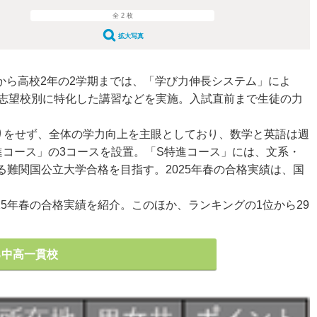
全 2 枚
拡大写真
から高校2年の2学期までは、「学び力伸長システム」によ
、志望校別に特化した講習などを実施。入試直前まで生徒の力
りをせず、全体の学力向上を主眼としており、数学と英語は週
進コース」の3コースを設置。「S特進コース」には、文系・
難関国公立大学合格を目指す。2025年春の合格実績は、国
5年春の合格実績を紹介。このほか、ランキングの1位から29
る中高一貫校