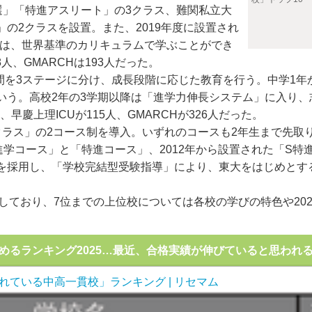
選」「特進アスリート」の3クラス、難関私立大
の2クラスを設置。また、2019年度に設置され
」では、世界基準のカリキュラムで学ぶことができ
人、GMARCHは193人だった。
間を3ステージに分け、成長段階に応じた教育を行う。中学1年
いう。高校2年の3学期以降は「進学力伸長システム」に入り
早慶上理ICUが115人、GMARCHが326人だった。
ラス」の2コース制を導入。いずれのコースも2年生まで先取
進学コース」と「特進コース」、2012年から設置された「S特
を採用し、「学校完結型受験指導」により、東大をはじめとする
。
しており、7位までの上位校については各校の学びの特色や202
めるランキング2025…最近、合格実績が伸びていると思われ
れている中高一貫校」ランキング | リセマム