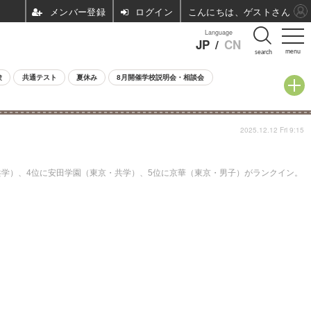
ログイン
こんにちは、ゲストさん
Language
JP
/
CN
menu
search
験
共通テスト
夏休み
8月開催学校説明会・相談会
2025.12.12 Fri 9:15
共学）、4位に安田学園（東京・共学）、5位に京華（東京・男子）がランクイン。