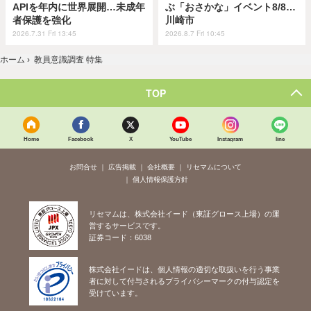
APIを年内に世界展開…未成年
ぶ「おさかな」イベント8/8…
者保護を強化
川崎市
2026.7.31 Fri 13:45
2026.8.7 Fri 10:45
ホーム
›
教員意識調査 特集
TOP
Home
Facebook
X
YouTube
Instagram
line
お問合せ
広告掲載
会社概要
リセマムについて
個人情報保護方針
リセマムは、株式会社イード（東証グロース上場）の運
営するサービスです。
証券コード：6038
株式会社イードは、個人情報の適切な取扱いを行う事業
者に対して付与されるプライバシーマークの付与認定を
受けています。