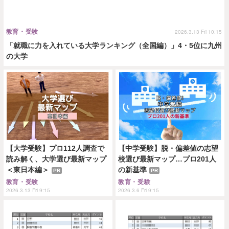
教育・受験
2026.3.13 Fri 10:15
「就職に力を入れている大学ランキング（全国編）」4・5位に九州
の大学
【大学受験】プロ112人調査で
【中学受験】脱・偏差値の志望
読み解く、大学選び最新マップ
校選び最新マップ…プロ201人
＜東日本編＞
の新基準
PR
PR
教育・受験
教育・受験
2026.3.13 Fri 9:15
2026.3.6 Fri 9:15