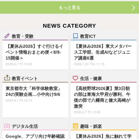
もっと見る
NEWS CATEGORY
教育・受験
教育ICT
【夏休み2026】すぐ行けるイ
【夏休み2026】東大メタバー
ベント情報おまとめ便＜8/9-
ス工学部、生成AIなどジュニ
15開催＞
ア講座6選
2026.8.7 Fri 19:45
2026.7.30 Thu 11:15
教育イベント
生活・健康
東京都市大「科学体験教室」
【高校野球2026夏】第3日朝
24の実験企画…小中向け9/6
の部は東海大甲府が勝利、午
後の部で八幡商と健大高崎が
2026.8.7 Fri 18:15
激突
2026.8.7 Fri 12:45
デジタル生活
趣味・娯楽
Google、アプリ向け年齢確認
【夏休み2026】魚に触れて学