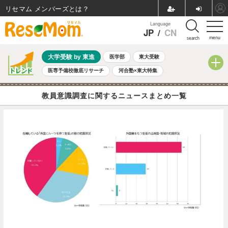
リセマム メンバーズ
Language
JP
/
CN
menu
search
大学受験 by 東進
医学部
東大受験
医専予備校徹底リサーチ
河合塾×東大特集
親子で考える大学選び
高校受験
中学受験
小学校受験
教員意識調査に関するニュースまとめ一覧
共通テスト
夏休み
8月開催学校説明会・相談会
8月開催イベント・WS
全国公立高校 過去問
人気記事
自由研究教材（小学生向け）
自由研究教材（中学生向け）
ランキング