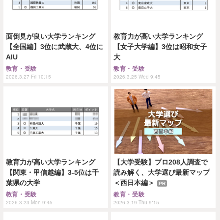
面倒見が良い大学ランキング
教育力が高い大学ランキング
【全国編】3位に武蔵大、4位に
【女子大学編】3位は昭和女子
AIU
大
教育・受験
教育・受験
2026.3.27 Fri 10:15
2026.3.25 Wed 9:45
教育力が高い大学ランキング
【大学受験】プロ208人調査で
【関東・甲信越編】3-5位は千
読み解く、大学選び最新マップ
葉県の大学
＜西日本編＞
PR
教育・受験
教育・受験
2026.3.23 Mon 9:45
2026.3.19 Thu 9:15