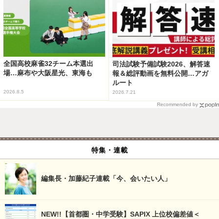
全国高校麻雀32チーム本選出
司法試験予備試験2026、解答速
場…麻布や大阪星光、東海も
報＆総評動画を無料公開…アガ
ルート
2026.8.5
2026.7.21
Recommended by
特集・連載
編集長・加藤紀子連載「今、会いたい人」
NEW!!【首都圏・中学受験】SAPIX 上位校偏差値＜