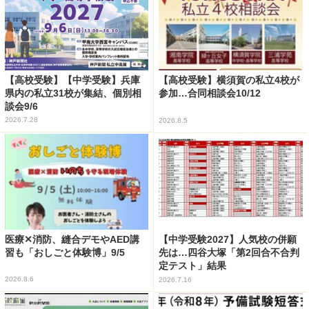
【高校受験】【中学受験】兵庫
【高校受験】横須賀の私立4校が
県内の私立31校が集結、個別相
参加…合同相談会10/12
談会9/6
2026.7.28
2026.8.5
医療✕消防、縫合デモやAED講
【中学受験2027】人気校の併願
習も「おしごと体験博」9/5
先は…四谷大塚「第2回合不合判
定テスト」結果
2026.8.6
2026.7.16