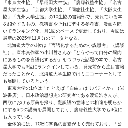
「東京大生協」「早稲田大生協」「慶應義塾生協」「名古
屋大学生協」「京都大学生協」「同志社生協」「大阪大生
協」「九州大学生協」の10生協の書籍部で、売れている本
を紹介するもの。教科書やそれに準ずる参考書、漫画を除
いてランキング化。月1回のペースで更新しており、今回は
最新の2025年11月分のデータとなる。
北海道大学の1位は「言語化するための小説思考」（講談
社）。直木賞作家の小川哲さんが「どうやって自分の脳内
にあるものを言語化するか」をつづった話題の本で、名古
屋大学でも3位にランクインしている。発売前から注目書籍
だったことから、北海道大学生協ではミニコーナーとして
も展開しているという。
東京大学の1位は「たとえば『自由』はリバティか」（岩
波書店）。日本政治思想史の研究者である渡辺浩さんが、
西欧における原義を探り、翻訳語の意味との相違を明らか
にする6つの講義を展開しており、慶應義塾大学でも3位に
も入っている。
全体的には、TOEIC関係の書籍がよく売れており、「公