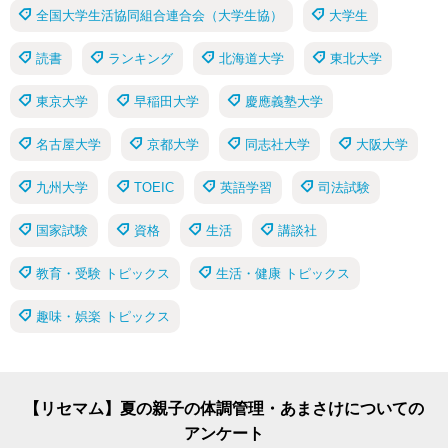
全国大学生活協同組合連合会（大学生協）
大学生
読書
ランキング
北海道大学
東北大学
東京大学
早稲田大学
慶應義塾大学
名古屋大学
京都大学
同志社大学
大阪大学
九州大学
TOEIC
英語学習
司法試験
国家試験
資格
生活
講談社
教育・受験 トピックス
生活・健康 トピックス
趣味・娯楽 トピックス
【リセマム】夏の親子の体調管理・あまさけについての
アンケート