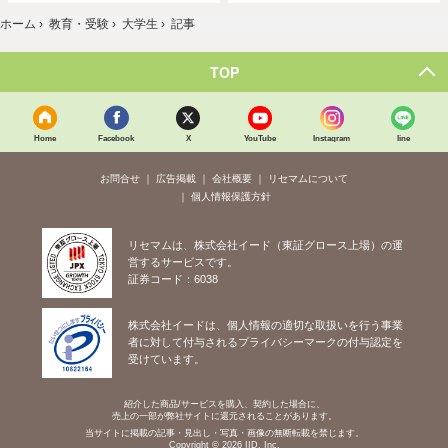
ホーム
›
教育・受験
›
大学生
›
記事
TOP
Home
Facebook
X
YouTube
Instagram
line
お問合せ
広告掲載
会社概要
リセマムについて
個人情報保護方針
リセマムは、株式会社イード（東証グロース上場）の運
営するサービスです。
証券コード：6038
株式会社イードは、個人情報の適切な取扱いを行う事業
者に対して付与されるプライバシーマークの付与認定を
受けています。
紹介した商品/サービスを購入、契約した場合に、
売上の一部が弊社サイトに還元されることがあります。
当サイトに掲載の記事・見出し・写真・画像の無断転載を禁じます。
Copyright © 2026 IID, Inc.