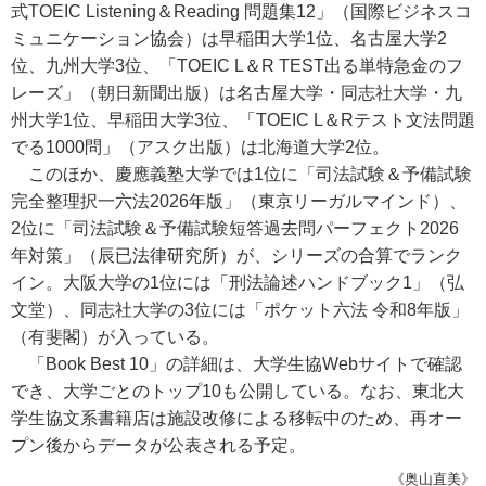
式TOEIC Listening＆Reading 問題集12」（国際ビジネスコ
ミュニケーション協会）は早稲田大学1位、名古屋大学2
位、九州大学3位、「TOEIC L＆R TEST出る単特急金のフ
レーズ」（朝日新聞出版）は名古屋大学・同志社大学・九
州大学1位、早稲田大学3位、「TOEIC L＆Rテスト文法問題
でる1000問」（アスク出版）は北海道大学2位。
このほか、慶應義塾大学では1位に「司法試験＆予備試験
完全整理択一六法2026年版」（東京リーガルマインド）、
2位に「司法試験＆予備試験短答過去問パーフェクト2026
年対策」（辰已法律研究所）が、シリーズの合算でランク
イン。大阪大学の1位には「刑法論述ハンドブック1」（弘
文堂）、同志社大学の3位には「ポケット六法 令和8年版」
（有斐閣）が入っている。
「Book Best 10」の詳細は、大学生協Webサイトで確認
でき、大学ごとのトップ10も公開している。なお、東北大
学生協文系書籍店は施設改修による移転中のため、再オー
プン後からデータが公表される予定。
《奥山直美》