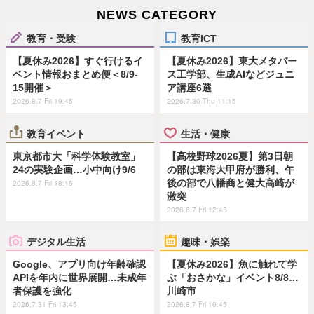
NEWS CATEGORY
教育・受験
教育ICT
【夏休み2026】すぐ行けるイ
【夏休み2026】東大メタバー
ベント情報おまとめ便＜8/9-
ス工学部、生成AIなどジュニ
15開催＞
ア講座6選
2026.8.7 Fri 19:45
2026.7.30 Thu 11:15
教育イベント
生活・健康
東京都市大「科学体験教室」
【高校野球2026夏】第3日朝
24の実験企画…小中向け9/6
の部は東海大甲府が勝利、午
後の部で八幡商と健大高崎が
2026.8.7 Fri 18:15
激突
2026.8.7 Fri 12:45
デジタル生活
趣味・娯楽
Google、アプリ向け年齢確認
【夏休み2026】魚に触れて学
APIを年内に世界展開…未成年
ぶ「おさかな」イベント8/8…
者保護を強化
川崎市
2026.7.31 Fri 13:45
2026.8.7 Fri 10:45