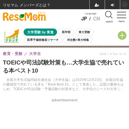
リセマム メンバーズ
Language
JP
/
CN
menu
search
大学受験 by 東進
医学部
東大受験
医専予備校徹底リサーチ
河合塾×東大特集
親子で考える大学選び
高校受験
中学受験
小学校受験
教育・受験
大学生
2026.1.6 Tue 12:15
共通テスト
夏休み
8月開催学校説明会・相談会
TOEICや司法試験対策も…大学生協で売れてい
8月開催イベント・WS
全国公立高校 過去問
人気記事
る本ベスト10
自由研究教材（小学生向け）
自由研究教材（中学生向け）
ランキング
全国大学生活協同組合連合会（大学生協）は2025年12月23日、全国10生協
の書籍部で売れている本を「Book Best 10」として発表した。話題の書籍をは
じめ、TOEICや司法試験・予備試験の対策本など、大学生のニーズや大学ごと
の特色が伝わるランキングとなっている。
advertisement